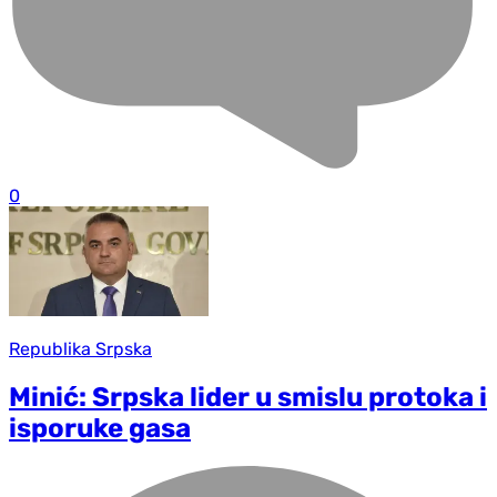
0
Republika Srpska
Minić: Srpska lider u smislu protoka i
isporuke gasa