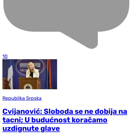
10
Republika Srpska
Cvijanović: Sloboda se ne dobija na
tacni; U budućnost koračamo
uzdignute glave