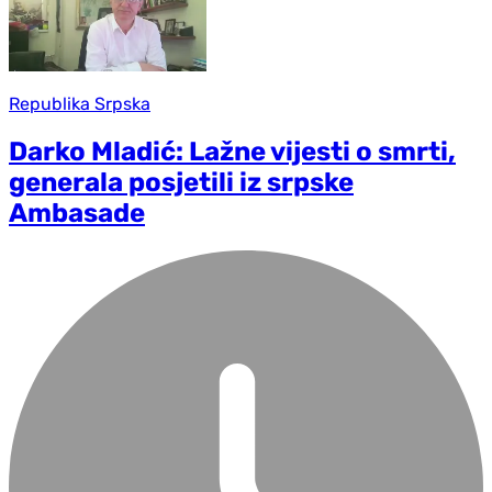
Republika Srpska
Darko Mladić: Lažne vijesti o smrti,
generala posjetili iz srpske
Ambasade