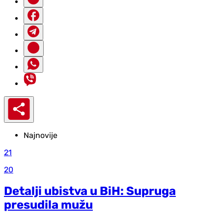
Najnovije
21
20
Detalji ubistva u BiH: Supruga
presudila mužu