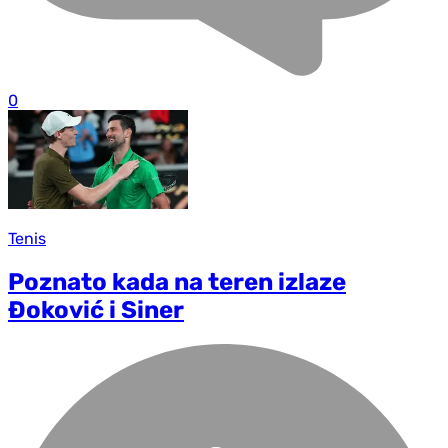
0
Tenis
Poznato kada na teren izlaze
Đoković i Siner