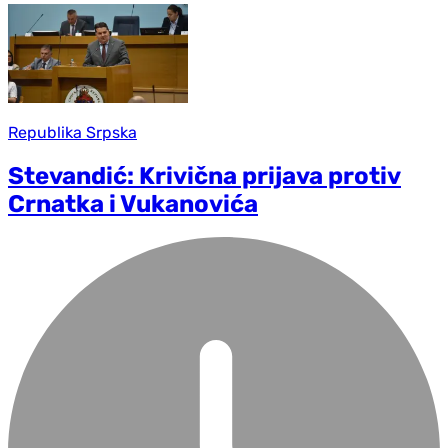
Republika Srpska
Stevandić: Krivična prijava protiv
Crnatka i Vukanovića