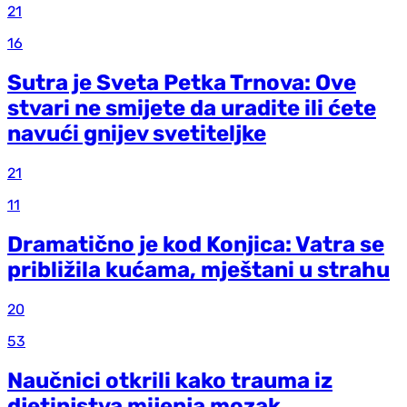
21
16
Sutra je Sveta Petka Trnova: Ove
stvari ne smijete da uradite ili ćete
navući gnijev svetiteljke
21
11
Dramatično je kod Konjica: Vatra se
približila kućama, mještani u strahu
20
53
Naučnici otkrili kako trauma iz
d‌jetinjstva mijenja mozak