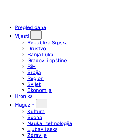
Pregled dana
Vijesti
Republika Srpska
Društvo
Banja Luka
Gradovi i opštine
BiH
Srbija
Region
Svijet
Ekonomija
Hronika
Magazin
Kultura
Scena
Nauka i tehnologija
Ljubav i seks
Zdravlje