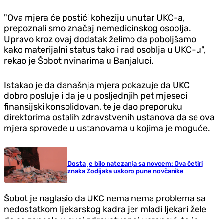
"Ova mjera će postići koheziju unutar UKC-a,
prepoznali smo značaj nemedicinskog osoblja.
Upravo kroz ovaj dodatak želimo da poboljšamo
kako materijalni status tako i rad osoblja u UKC-u",
rekao je Šobot nvinarima u Banjaluci.
Istakao je da današnja mjera pokazuje da UKC
dobro posluje i da je u posljednjih pet mjeseci
finansijski konsolidovan, te je dao preporuku
direktorima ostalih zdravstvenih ustanova da se ova
mjera sprovede u ustanovama u kojima je moguće.
Zanimljivosti
Dosta je bilo natezanja sa novcem: Ova četiri
znaka Zodijaka uskoro pune novčanike
Šobot je naglasio da UKC nema nema problema sa
nedostatkom ljekarskog kadra jer mladi ljekari žele