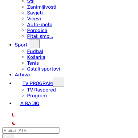
Stil
Zanimljivosti
Savjeti
Vicevi
Auto-moto
Porodica
Pitali smo...
Sport
Fudbal
Košarka
Tenis
Ostali sportovi
Arhiva
TV PROGRAM
ТV Raspored
Program
A RADIO
L