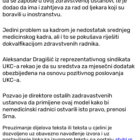
da se zaposle u ovoj zdravstvenoj ustanovi, te je
dodao da ima i zahtjeva za rad od ljekara koji su
boravili u inostranstvu.
Jedini problem sa kadrom je nedostatak srednjeg
medicinskog kadra, ali i to se pokušava riješiti
dokvalfikacijom zdravstvenih radnika.
Aleksandar Dragišić iz reprezentativnog sindikata
UKC-a rekao je da su sredstva za mjesečni dodatak
obezbijeđena na osnovu pozitivnog poslovanja
UKC-a.
Pozvao je direktore ostalih zadravastvenih
ustanova da primijene ovaj model kako bi
nemedicinski radnici ostvarili isto pravo, prenosi
Srna.
Preuzimanje dijelova teksta ili teksta u cjelini je
dozvoljeno uz obavezno navođenje izvora i uz
postavljanje linka ka izvornom tekstu na portalu
atvbl.rs
.