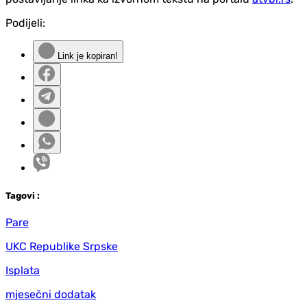
Podijeli:
Link je kopiran!
Tag
ovi
:
Pare
UKC Republike Srpske
Isplata
mjesečni dodatak