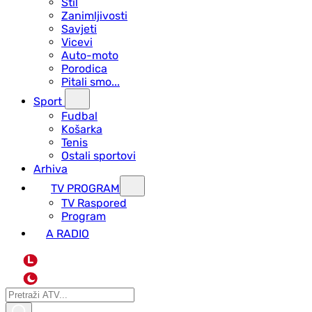
Stil
Zanimljivosti
Savjeti
Vicevi
Auto-moto
Porodica
Pitali smo...
Sport
Fudbal
Košarka
Tenis
Ostali sportovi
Arhiva
TV PROGRAM
ТV Raspored
Program
A RADIO
L