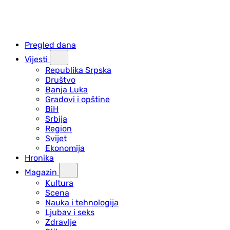
Pregled dana
Vijesti
Republika Srpska
Društvo
Banja Luka
Gradovi i opštine
BiH
Srbija
Region
Svijet
Ekonomija
Hronika
Magazin
Kultura
Scena
Nauka i tehnologija
Ljubav i seks
Zdravlje