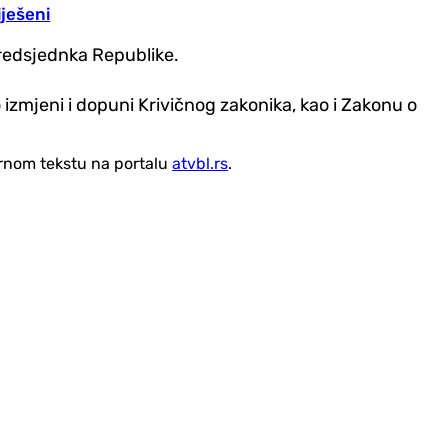
iješeni
predsjednka Republike.
zmjeni i dopuni Krivičnog zakonika, kao i Zakonu o
vornom tekstu na portalu
atvbl.rs
.