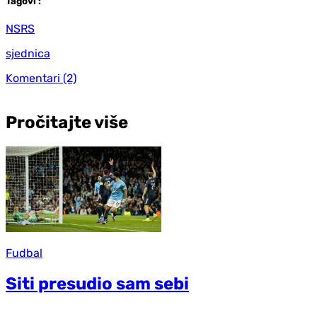
Tag
ovi
:
NSRS
sjednica
Komentari
(2)
Pročitajte više
Fudbal
Siti presudio sam sebi