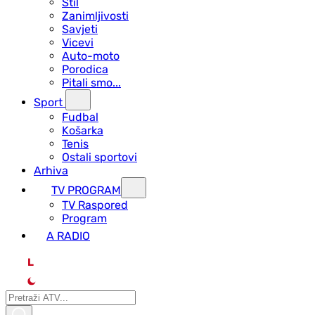
Stil
Zanimljivosti
Savjeti
Vicevi
Auto-moto
Porodica
Pitali smo...
Sport
Fudbal
Košarka
Tenis
Ostali sportovi
Arhiva
TV PROGRAM
ТV Raspored
Program
A RADIO
L