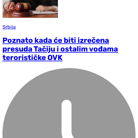
Srbija
Poznato kada će biti izrečena
presuda Tačiju i ostalim vođama
terorističke OVK