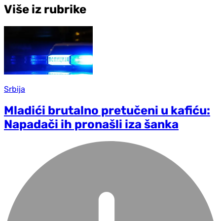
Više iz rubrike
Srbija
Mladići brutalno pretučeni u kafiću:
Napadači ih pronašli iza šanka