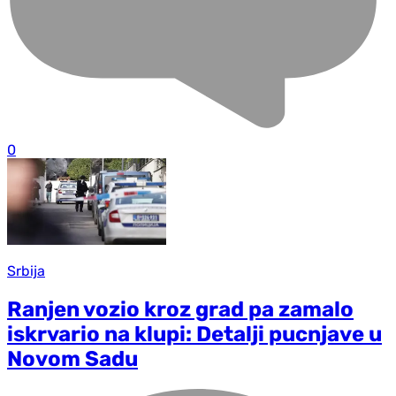
0
Srbija
Ranjen vozio kroz grad pa zamalo
iskrvario na klupi: Detalji pucnjave u
Novom Sadu