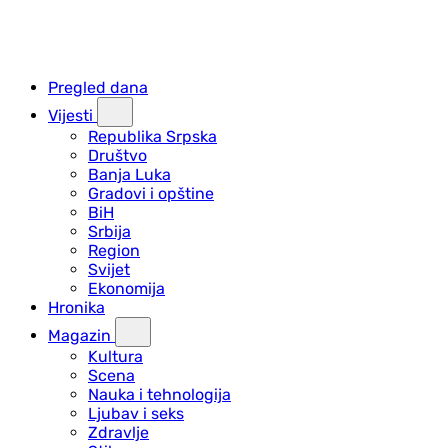
Pregled dana
Vijesti
Republika Srpska
Društvo
Banja Luka
Gradovi i opštine
BiH
Srbija
Region
Svijet
Ekonomija
Hronika
Magazin
Kultura
Scena
Nauka i tehnologija
Ljubav i seks
Zdravlje