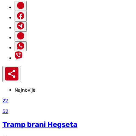
Najnovije
22
52
Tramp brani Hegseta