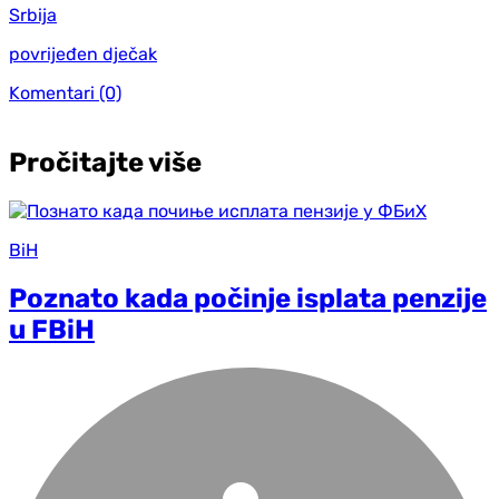
Srbija
povrijeđen dječak
Komentari
(0)
Pročitajte više
BiH
Poznato kada počinje isplata penzije
u FBiH