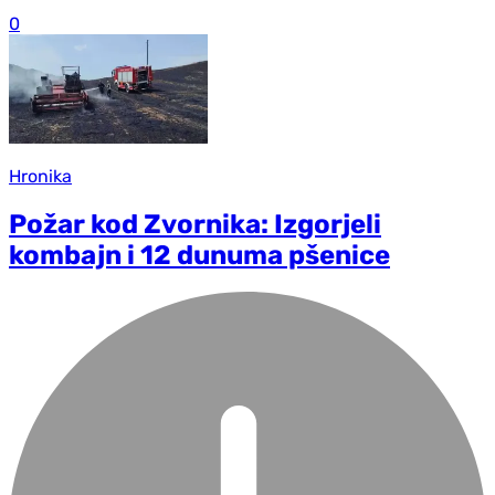
0
Hronika
Požar kod Zvornika: Izgorjeli
kombajn i 12 dunuma pšenice