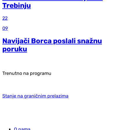
Trebinju
22
09
Navijači Borca poslali snažnu
poruku
Trenutno na programu
Stanje na graničnim prelazima
O nama