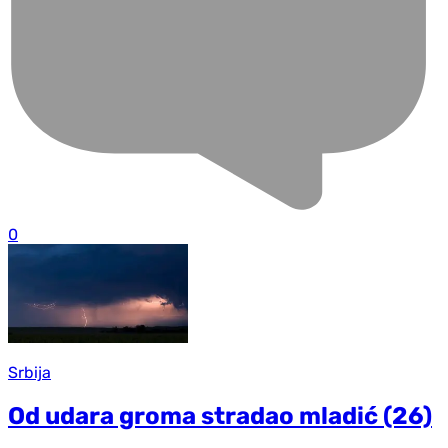
0
Srbija
Od udara groma stradao mladić (26)