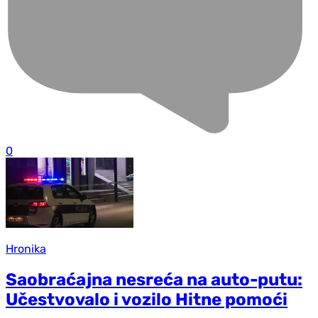
0
Hronika
Saobraćajna nesreća na auto-putu:
Učestvovalo i vozilo Hitne pomoći