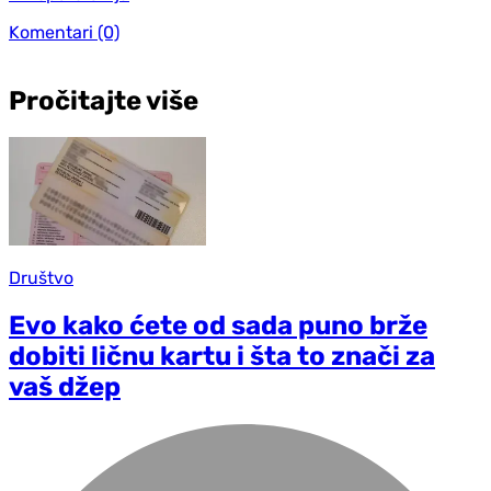
Komentari
(0)
Pročitajte više
Društvo
Evo kako ćete od sada puno brže
dobiti ličnu kartu i šta to znači za
vaš džep