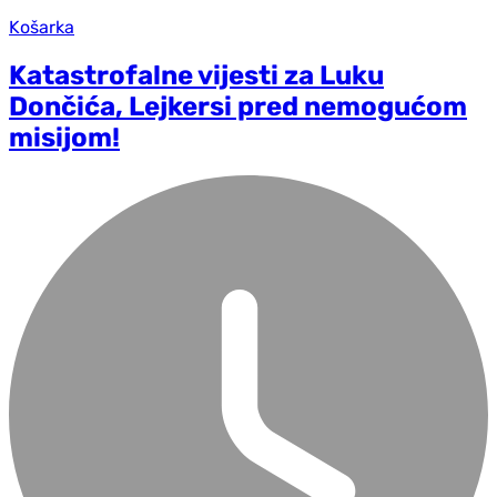
Košarka
Katastrofalne vijesti za Luku
Dončića, Lejkersi pred nemogućom
misijom!