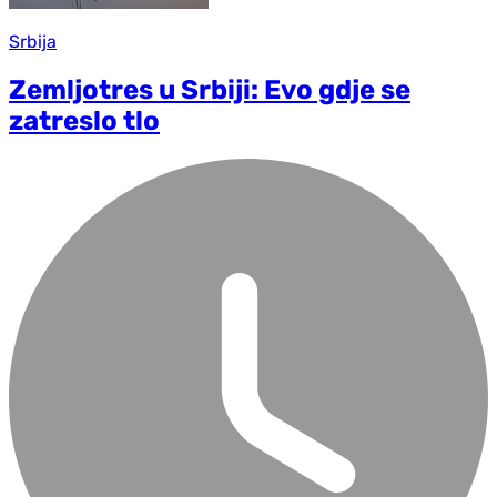
Srbija
Zemljotres u Srbiji: Evo gdje se
zatreslo tlo