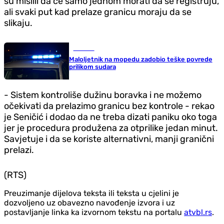
su mislili da će samo jednom morati da se registruju,
ali svaki put kad prelaze granicu moraju da se
slikaju.
Hronika
Maloljetnik na mopedu zadobio teške povrede
prilikom sudara
- Sistem kontroliše dužinu boravka i ne možemo
očekivati da prelazimo granicu bez kontrole - rekao
je Seničić i dodao da ne treba dizati paniku oko toga
jer je procedura produžena za otprilike jedan minut.
Savjetuje i da se koriste alternativni, manji granični
prelazi.
(RTS)
Preuzimanje dijelova teksta ili teksta u cjelini je
dozvoljeno uz obavezno navođenje izvora i uz
postavljanje linka ka izvornom tekstu na portalu
atvbl.rs
.