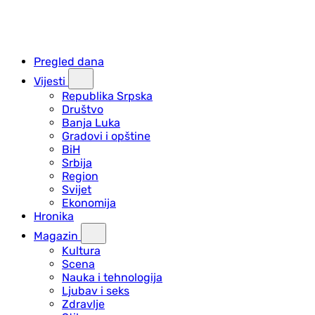
Pregled dana
Vijesti
Republika Srpska
Društvo
Banja Luka
Gradovi i opštine
BiH
Srbija
Region
Svijet
Ekonomija
Hronika
Magazin
Kultura
Scena
Nauka i tehnologija
Ljubav i seks
Zdravlje