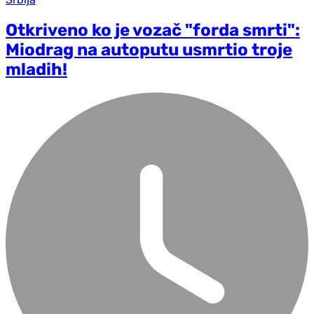
Otkriveno ko je vozač "forda smrti":
Miodrag na autoputu usmrtio troje
mladih!