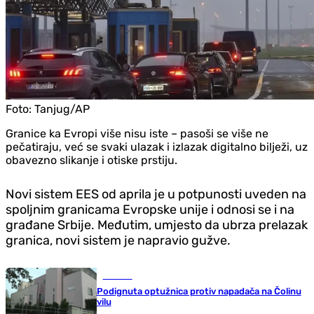
Foto:
Tanjug/AP
Granice ka Evropi više nisu iste – pasoši se više ne
pečatiraju, već se svaki ulazak i izlazak digitalno bilježi, uz
obavezno slikanje i otiske prstiju.
Novi sistem EES od aprila je u potpunosti uveden na
spoljnim granicama Evropske unije i odnosi se i na
građane Srbije. Međutim, umjesto da ubrza prelazak
granica, novi sistem je napravio gužve.
Hronika
Podignuta optužnica protiv napadača na Čolinu
vilu