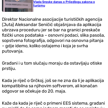
Vlada Srpske danas o Prijedlogu zakona o
turizmu
Direktor Nacionalne asocijacije turističkih agencija
(Juta) Aleksandar Seničić objašnjava da aplikacija
ubrzava proceduru jer se bar na granici preskače
fizički unos podataka – osnovni podaci, slika pasoša,
sopstvena fotografija, odgovori na osnovna pitanja
– gdje idemo, koliko ostajemo i koja je svrha
putovanja.
Građani i u tom slučaju moraju da ostavljaju otiske
prstiju.
Kada je riječ o Grčkoj, još se ne zna da li je aplikacija
kompatibilna sa njihovim softverom, ali konačan
odgovor se očekuje do 20. maja.
Kaže da kada je riječ o primeni EES sistema, građani