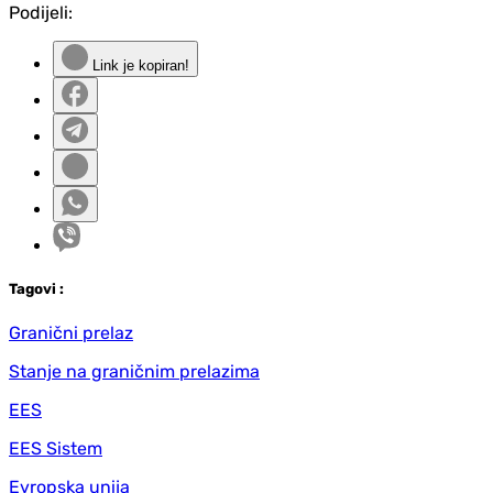
Podijeli:
Link je kopiran!
Tag
ovi
:
Granični prelaz
Stanje na graničnim prelazima
EES
EES Sistem
Evropska unija