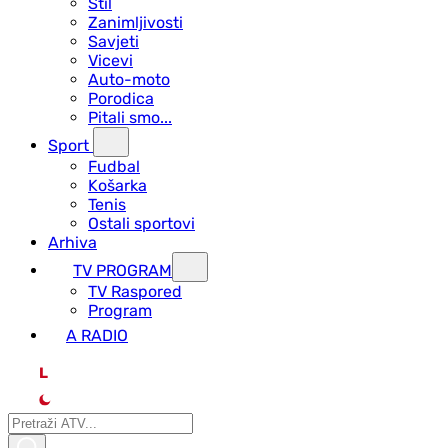
Stil
Zanimljivosti
Savjeti
Vicevi
Auto-moto
Porodica
Pitali smo...
Sport
Fudbal
Košarka
Tenis
Ostali sportovi
Arhiva
TV PROGRAM
ТV Raspored
Program
A RADIO
L