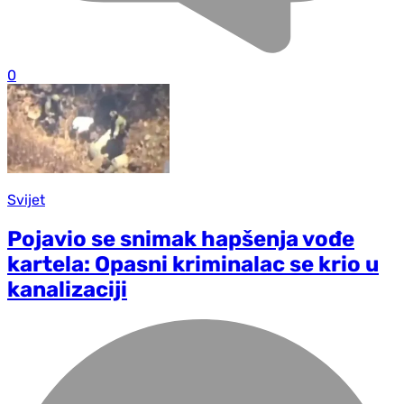
0
Svijet
Pojavio se snimak hapšenja vođe
kartela: Opasni kriminalac se krio u
kanalizaciji