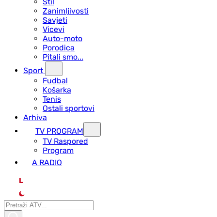
Stil
Zanimljivosti
Savjeti
Vicevi
Auto-moto
Porodica
Pitali smo...
Sport
Fudbal
Košarka
Tenis
Ostali sportovi
Arhiva
TV PROGRAM
ТV Raspored
Program
A RADIO
L