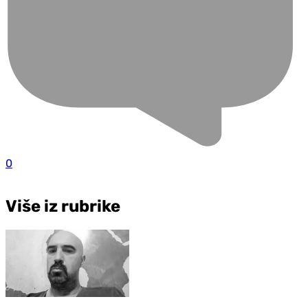
0
Više iz rubrike