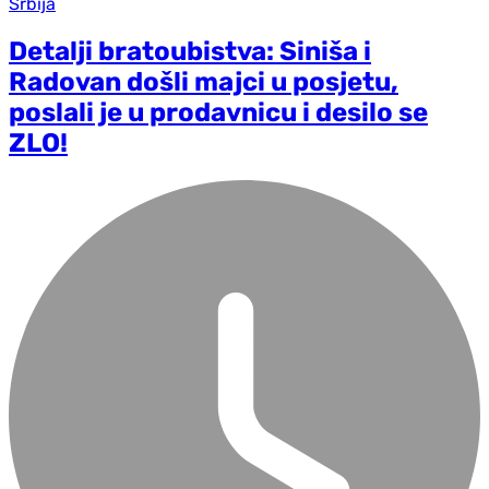
Srbija
Detalji bratoubistva: Siniša i
Radovan došli majci u posjetu,
poslali je u prodavnicu i desilo se
ZLO!