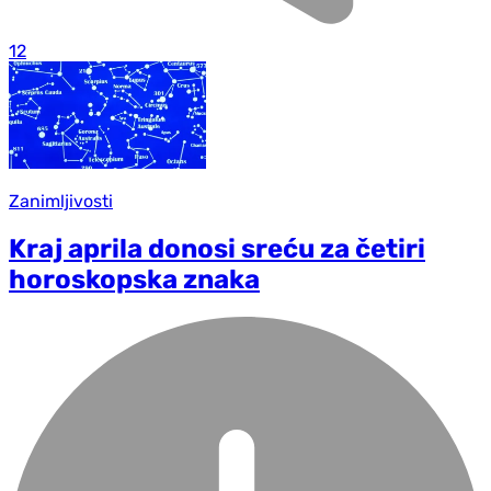
12
Zanimljivosti
Kraj aprila donosi sreću za četiri
horoskopska znaka