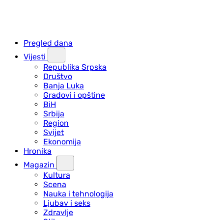
Pregled dana
Vijesti
Republika Srpska
Društvo
Banja Luka
Gradovi i opštine
BiH
Srbija
Region
Svijet
Ekonomija
Hronika
Magazin
Kultura
Scena
Nauka i tehnologija
Ljubav i seks
Zdravlje