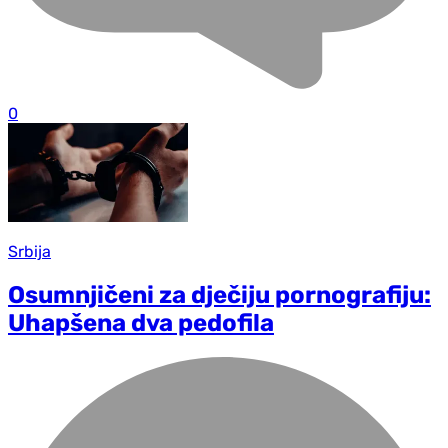
0
Srbija
Osumnjičeni za d‌ječiju pornografiju:
Uhapšena dva pedofila