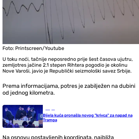
Foto:
Printscreen/Youtube
U toku noći, tačnije neposredno prije šest časova ujutru,
zemljotres jačine 2.1 stepen Rihtera pogodio je okolinu
Nove Varoši, javio je Republički seizmološki savez Srbije.
Prema informacijama, potres je zabilježen na dubini
od jednog kilometra.
Svijet
Bijela kuća pronašla novog "krivca" za napad na
Trampa
Na osnovu postavljenih koordinata, najbliža