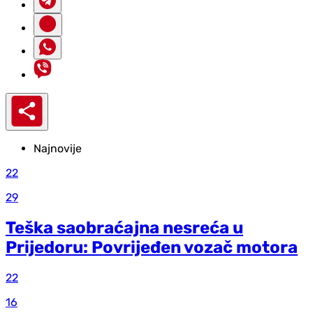
Najnovije
22
29
Teška saobraćajna nesreća u
Prijedoru: Povrijeđen vozač motora
22
16