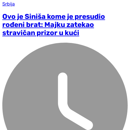
Srbija
Ovo je Siniša kome je presudio
rođeni brat: Majku zatekao
stravičan prizor u kući