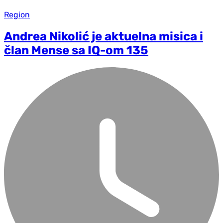
Region
Andrea Nikolić je aktuelna misica i
član Mense sa IQ-om 135