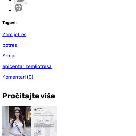
Tag
ovi
:
Zemljotres
potres
Srbija
epicentar zemljotresa
Komentari
(0)
Pročitajte više