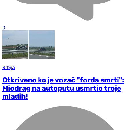
0
Srbija
Otkriveno ko je vozač "forda smrti":
Miodrag na autoputu usmrtio troje
mladih!