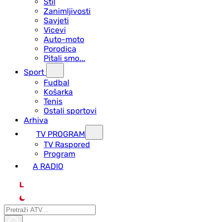
Stil
Zanimljivosti
Savjeti
Vicevi
Auto-moto
Porodica
Pitali smo...
Sport
Fudbal
Košarka
Tenis
Ostali sportovi
Arhiva
TV PROGRAM
ТV Raspored
Program
A RADIO
L