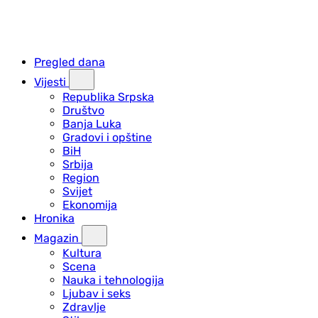
Pregled dana
Vijesti
Republika Srpska
Društvo
Banja Luka
Gradovi i opštine
BiH
Srbija
Region
Svijet
Ekonomija
Hronika
Magazin
Kultura
Scena
Nauka i tehnologija
Ljubav i seks
Zdravlje