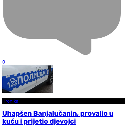
0
Hronika
Uhapšen Banjalučanin, provalio u
kuću i prijetio djevojci