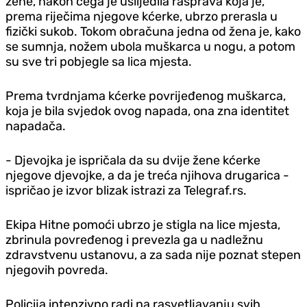
žene, nakon čega je uslijedila rasprava koja je,
prema riječima njegove kćerke, ubrzo prerasla u
fizički sukob. Tokom obračuna jedna od žena je, kako
se sumnja, nožem ubola muškarca u nogu, a potom
su sve tri pobjegle sa lica mjesta.
Prema tvrdnjama kćerke povrijeđenog muškarca,
koja je bila svjedok ovog napada, ona zna identitet
napadača.
- Djevojka je ispričala da su dvije žene kćerke
njegove djevojke, a da je treća njihova drugarica -
ispričao je izvor blizak istrazi za Telegraf.rs.
Ekipa Hitne pomoći ubrzo je stigla na lice mjesta,
zbrinula povređenog i prevezla ga u nadležnu
zdravstvenu ustanovu, a za sada nije poznat stepen
njegovih povreda.
Policija intenzivno radi na rasvetljavanju svih