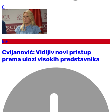
0
BiH
Cvijanović: Vidljiv novi pristup
prema ulozi visokih predstavnika