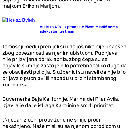
majkom Erikom Marijom.
Republika Srpska
Vujić za ATV: U pitanju je život, Mladić nema
adekvatan tretman
Tamošnji mediji prenijeli su i da još niko nije uhapšen
zbog povezanosti sa njenim ubistvom. Pucnjava
nije prijavljena do 16. aprila, zbog čega su se
pojavile sumnje zašto je bilo potrebno toliko dugo da
se obavijesti policija. Službenici su naveli da nije bilo
prijava o pucnjavi ili napadu u blizini stambenog
kompleksa.
Guvernerka Baja Kalifornije, Marina del Pilar Avila,
izjavila je da je istraga Karolinine smrti prioritet.
„Nijedan zločin protiv žene ne smije proći
nekažnjeno. Naše misli su sa njenom porodicom u