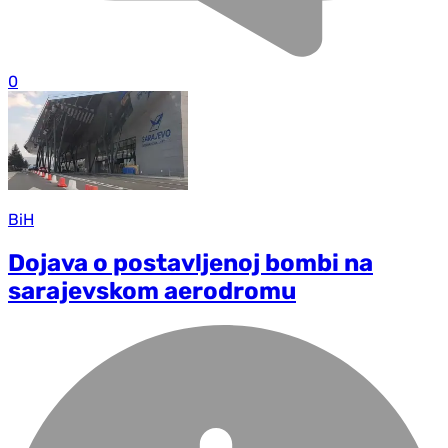
0
BiH
Dojava o postavljenoj bombi na
sarajevskom aerodromu