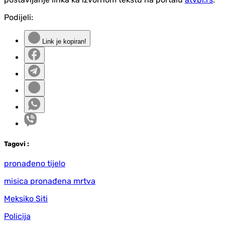
Podijeli:
Link je kopiran!
Tag
ovi
:
pronađeno tijelo
misica pronađena mrtva
Meksiko Siti
Policija