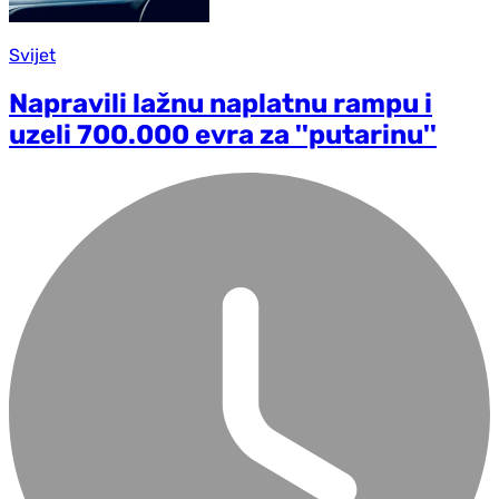
Svijet
Napravili lažnu naplatnu rampu i
uzeli 700.000 evra za ''putarinu''