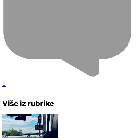
0
Više iz rubrike