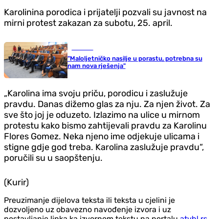
Karolinina porodica i prijatelji pozvali su javnost na
mirni protest zakazan za subotu, 25. april.
Društvo
"Maloljetničko nasilje u porastu, potrebna su
nam nova rješenja"
„Karolina ima svoju priču, porodicu i zaslužuje
pravdu. Danas dižemo glas za nju. Za njen život. Za
sve što joj je oduzeto. Izlazimo na ulice u mirnom
protestu kako bismo zahtijevali pravdu za Karolinu
Flores Gomez. Neka njeno ime odjekuje ulicama i
stigne gdje god treba. Karolina zaslužuje pravdu“,
poručili su u saopštenju.
(Kurir)
Preuzimanje dijelova teksta ili teksta u cjelini je
dozvoljeno uz obavezno navođenje izvora i uz
postavljanje linka ka izvornom tekstu na portalu
atvbl.rs
.