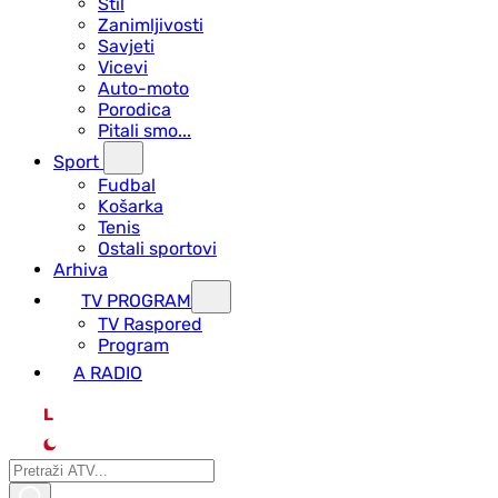
Stil
Zanimljivosti
Savjeti
Vicevi
Auto-moto
Porodica
Pitali smo...
Sport
Fudbal
Košarka
Tenis
Ostali sportovi
Arhiva
TV PROGRAM
ТV Raspored
Program
A RADIO
L