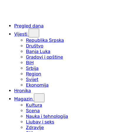
Pregled dana
Vijesti
Republika Srpska
Društvo
Banja Luka
Gradovi i opštine
BiH
Srbija
Region
Svijet
Ekonomija
Hronika
Magazin
Kultura
Scena
Nauka i tehnologija
Ljubav i seks
Zdravlje