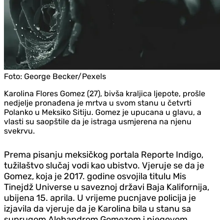
Foto:
George Becker/Pexels
Karolina Flores Gomez (27), bivša kraljica ljepote, prošle
nedjelje pronađena je mrtva u svom stanu u četvrti
Polanko u Meksiko Sitiju. Gomez je upucana u glavu, a
vlasti su saopštile da je istraga usmjerena na njenu
svekrvu.
Prema pisanju meksičkog portala Reporte Indigo,
tužilaštvo slučaj vodi kao ubistvo. Vjeruje se da je
Gomez, koja je 2017. godine osvojila titulu Mis
Tinejdž Universe u saveznoj državi Baja Kalifornija,
ubijena 15. aprila. U vrijeme pucnjave policija je
izjavila da vjeruje da je Karolina bila u stanu sa
suprugom Alehandrom Gomezom i njegovom