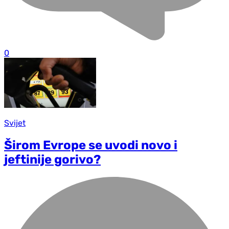
0
Svijet
Širom Evrope se uvodi novo i
jeftinije gorivo?