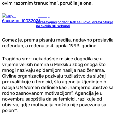
ovim razornim trenucima“, poručila je ona.
Zdravlje
Poražavajući podaci: Rak se u ovoj državi otkrije
na svakih 80 sekundi
Gomez je, prema pisanju medija, nedavno proslavila
rođendan, a rođena je 4. aprila 1999. godine.
Tragična smrt nekadašnje misice dogodila se u
vrijeme velikih nemira u Meksiku zbog onoga što
mnogi nazivaju epidemijom nasilja nad ženama.
Civilne organizacije pozivaju tužilaštvo da slučaj
prekvalifikuje u femicid, što agencija Ujedinjenih
nacija UN Women definiše kao „namjerno ubistvo sa
rodno zasnovanom motivacijom“. Agencija je u
novembru saopštila da se femicid „razlikuje od
ubistva, gdje motivacija možda nije povezana sa
polom“.