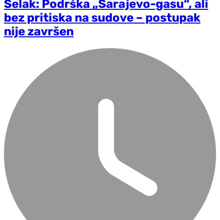
Selak: Podrška „Sarajevo-gasu“, ali
bez pritiska na sudove – postupak
nije završen