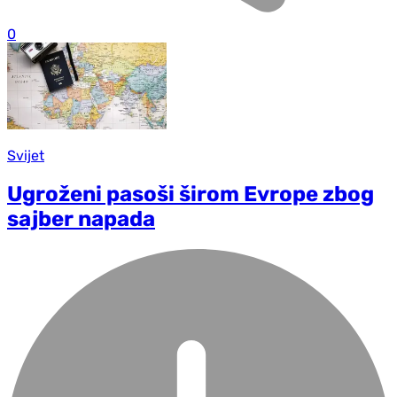
0
Svijet
Ugroženi pasoši širom Evrope zbog
sajber napada