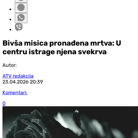
Bivša misica pronađena mrtva: U
centru istrage njena svekrva
Autor:
ATV redakcija
23.04.2026
20:39
Komentari:
0