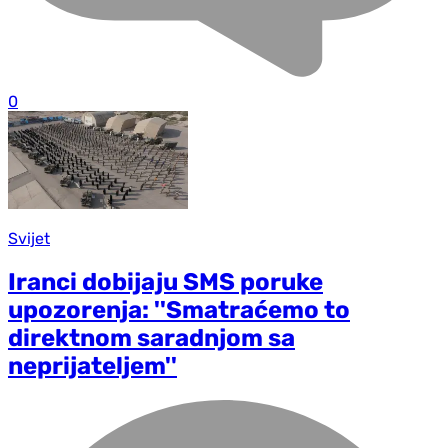
0
Svijet
Iranci dobijaju SMS poruke
upozorenja: ''Smatraćemo to
direktnom saradnjom sa
neprijateljem''