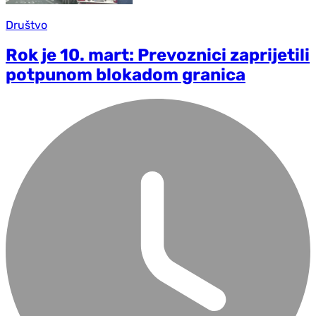
Društvo
Rok je 10. mart: Prevoznici zaprijetili
potpunom blokadom granica