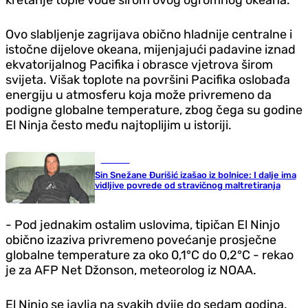
kretanje tople vode širom ovog ogromnog okeana.
Ovo slabljenje zagrijava obično hladnije centralne i
istočne dijelove okeana, mijenjajući padavine iznad
ekvatorijalnog Pacifika i obrasce vjetrova širom
svijeta. Višak toplote na površini Pacifika oslobađa
energiju u atmosferu koja može privremeno da
podigne globalne temperature, zbog čega su godine
El Ninja često među najtoplijim u istoriji.
Hronika
Sin Snežane Đurišić izašao iz bolnice: I dalje ima
vidljive povrede od stravičnog maltretiranja
- Pod jednakim ostalim uslovima, tipičan El Ninjo
obično izaziva privremeno povećanje prosječne
globalne temperature za oko 0,1°C do 0,2°C - rekao
je za AFP Net Džonson, meteorolog iz NOAA.
El Ninjo se javlja na svakih dvije do sedam godina.