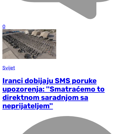
0
Svijet
Iranci dobijaju SMS poruke
upozorenja: ''Smatraćemo to
direktnom saradnjom sa
neprijateljem''