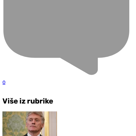
0
Više iz rubrike