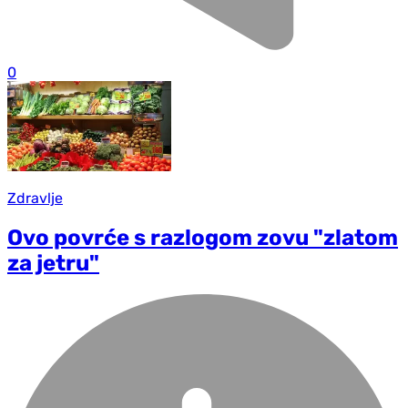
0
Zdravlje
Ovo povrće s razlogom zovu "zlatom
za jetru"