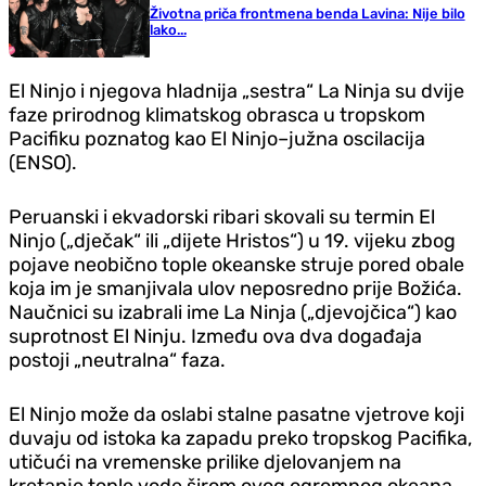
Životna priča frontmena benda Lavina: Nije bilo
lako...
El Ninjo i njegova hladnija „sestra“ La Ninja su dvije
faze prirodnog klimatskog obrasca u tropskom
Pacifiku poznatog kao El Ninjo–južna oscilacija
(ENSO).
Peruanski i ekvadorski ribari skovali su termin El
Ninjo („dječak“ ili „dijete Hristos“) u 19. vijeku zbog
pojave neobično tople okeanske struje pored obale
koja im je smanjivala ulov neposredno prije Božića.
Naučnici su izabrali ime La Ninja („djevojčica“) kao
suprotnost El Ninju. Između ova dva događaja
postoji „neutralna“ faza.
El Ninjo može da oslabi stalne pasatne vjetrove koji
duvaju od istoka ka zapadu preko tropskog Pacifika,
utičući na vremenske prilike djelovanjem na