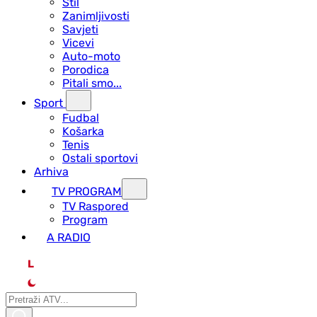
Stil
Zanimljivosti
Savjeti
Vicevi
Auto-moto
Porodica
Pitali smo...
Sport
Fudbal
Košarka
Tenis
Ostali sportovi
Arhiva
TV PROGRAM
ТV Raspored
Program
A RADIO
L