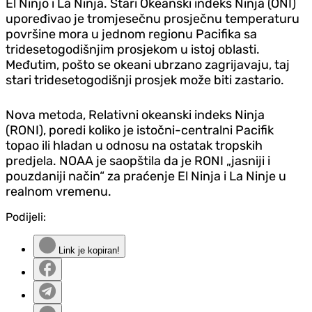
El Ninjo i La Ninja. Stari Okeanski indeks Ninja (ONI)
upoređivao je tromjesečnu prosječnu temperaturu
površine mora u jednom regionu Pacifika sa
tridesetogodišnjim prosjekom u istoj oblasti.
Međutim, pošto se okeani ubrzano zagrijavaju, taj
stari tridesetogodišnji prosjek može biti zastario.
Nova metoda, Relativni okeanski indeks Ninja
(RONI), poredi koliko je istočni-centralni Pacifik
topao ili hladan u odnosu na ostatak tropskih
predjela. NOAA je saopštila da je RONI „jasniji i
pouzdaniji način“ za praćenje El Ninja i La Ninje u
realnom vremenu.
Podijeli:
Link je kopiran!