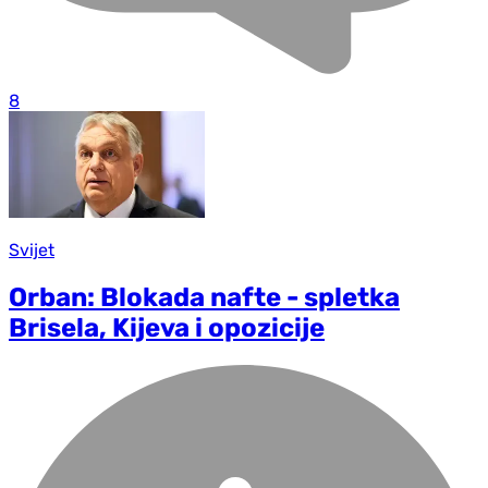
8
Svijet
Orban: Blokada nafte - spletka
Brisela, Kijeva i opozicije