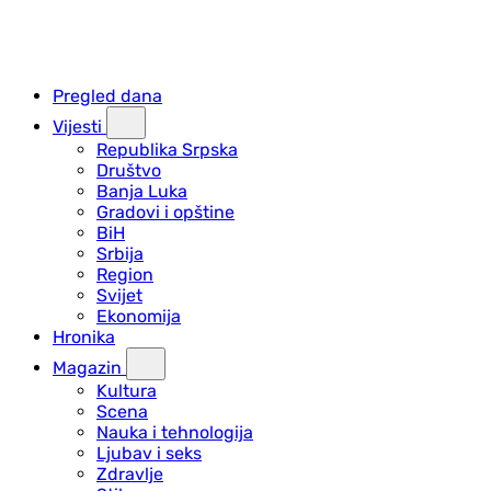
Pregled dana
Vijesti
Republika Srpska
Društvo
Banja Luka
Gradovi i opštine
BiH
Srbija
Region
Svijet
Ekonomija
Hronika
Magazin
Kultura
Scena
Nauka i tehnologija
Ljubav i seks
Zdravlje