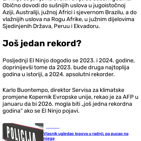
Obično dovodi do sušnijih uslova u jugoistočnoj
Aziji, Australiji, južnoj Africi i sjevernom Brazilu, a do
vlažnijih uslova na Rogu Afrike, u južnim dijelovima
Sjedinjenih Država, Peruu i Ekvadoru.
Još jedan rekord?
Posljednji El Ninjo dogodio se 2023. i 2024. godine,
doprinijevši tome da 2023. bude druga najtoplija
godina u istoriji, a 2024. apsolutni rekorder.
Karlo Buontempo, direktor Servisa za klimatske
promjene Kopernik Evropske unije, rekao je za AFP u
januaru da bi 2026. mogla biti „još jedna rekordna
godina“ ako se El Ninjo pojavi.
Hronika
Vlasnik ugledao lopova u radnji, pa pucao na
njega