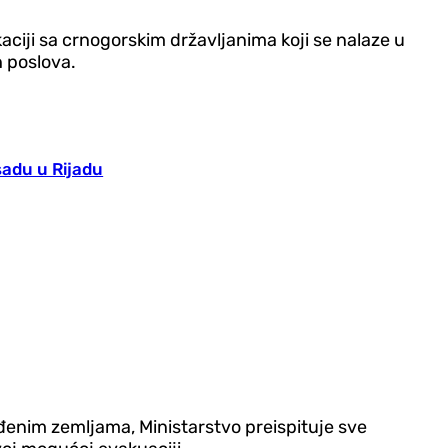
ciji sa crnogorskim državljanima koji se nalaze u
h poslova.
adu u Rijadu
đenim zemljama, Ministarstvo preispituje sve