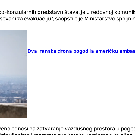
ko-konzularnih predstavništava, je u redovnoj komunika
sovani za evakuaciju", saopštilo je Ministarstvo spoljni
Svijet
Dva iranska drona pogodila američku ambas
stveno odnosi na zatvaranje vazdušnog prostora u pogo