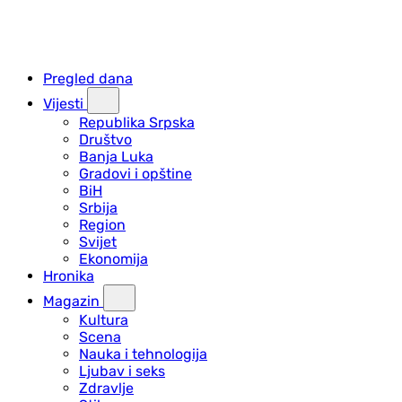
Pregled dana
Vijesti
Republika Srpska
Društvo
Banja Luka
Gradovi i opštine
BiH
Srbija
Region
Svijet
Ekonomija
Hronika
Magazin
Kultura
Scena
Nauka i tehnologija
Ljubav i seks
Zdravlje