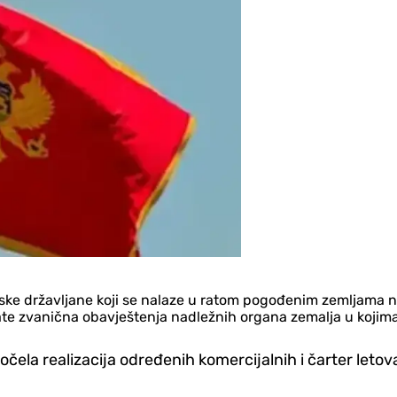
ske državljane koji se nalaze u ratom pogođenim zemljama na
rate zvanična obavještenja nadležnih organa zemalja u kojim
počela realizacija određenih komercijalnih i čarter let