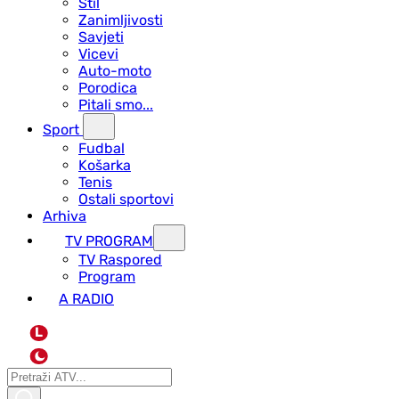
Stil
Zanimljivosti
Savjeti
Vicevi
Auto-moto
Porodica
Pitali smo...
Sport
Fudbal
Košarka
Tenis
Ostali sportovi
Arhiva
TV PROGRAM
ТV Raspored
Program
A RADIO
L