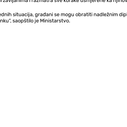
ržavljanima i razmatra sve korake usmjerene ka njihov
ednih situacija, građani se mogu obratiti nadležnim d
nku“, saopštilo je Ministarstvo.