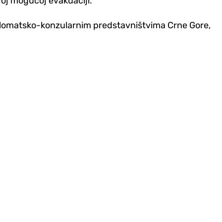
oj mogućoj evakuaciji.
iplomatsko-konzularnim predstavništvima Crne Gore,