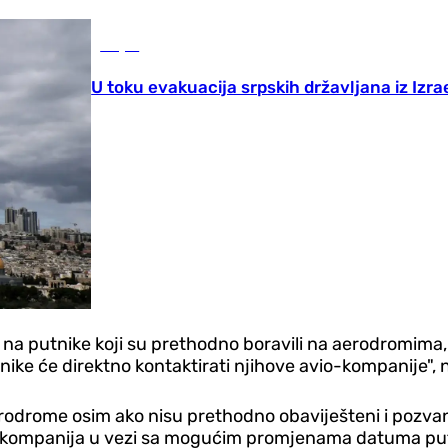
Svijet
U toku evakuacija srpskih državljana iz Izra
 na putnike koji su prethodno boravili na aerodromima, k
ike će direktno kontaktirati njihove avio-kompanije", 
drome osim ako nisu prethodno obaviješteni i pozvani 
vio-kompanija u vezi sa mogućim promjenama datuma pu