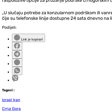
raspoložive opcije za pružanje podrške crnogorskim d
„U slučaju potrebe za konzularnom podrškom ili vanr
čije su telefonske linije dostupne 24 sata dnevno na li
Podijeli:
Link je kopiran!
Tag
ovi
:
Izrael Iran
Crna Gora