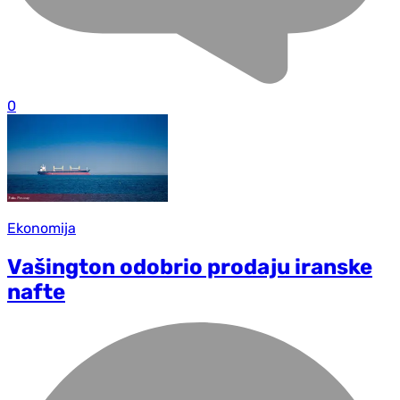
0
Ekonomija
Vašington odobrio prodaju iranske
nafte