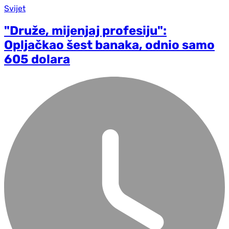
Svijet
"Druže, mijenjaj profesiju":
Opljačkao šest banaka, odnio samo
605 dolara