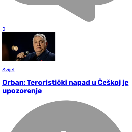
0
Svijet
Orban: Teroristički napad u Češkoj je
upozorenje