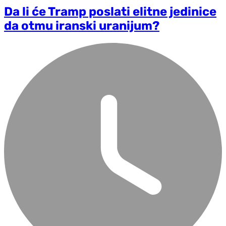
Da li će Tramp poslati elitne jedinice
da otmu iranski uranijum?