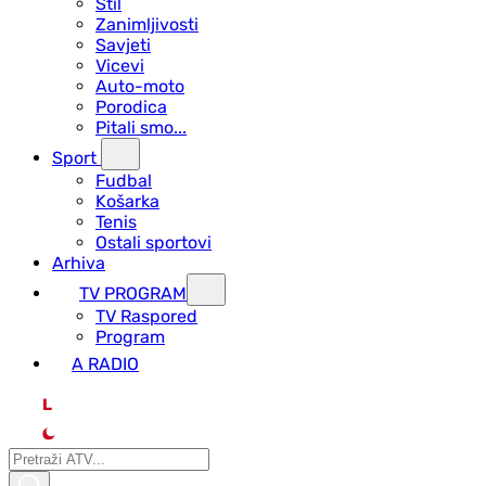
Stil
Zanimljivosti
Savjeti
Vicevi
Auto-moto
Porodica
Pitali smo...
Sport
Fudbal
Košarka
Tenis
Ostali sportovi
Arhiva
TV PROGRAM
ТV Raspored
Program
A RADIO
L