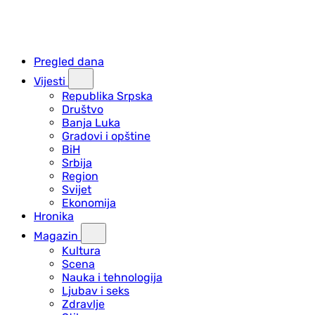
Pregled dana
Vijesti
Republika Srpska
Društvo
Banja Luka
Gradovi i opštine
BiH
Srbija
Region
Svijet
Ekonomija
Hronika
Magazin
Kultura
Scena
Nauka i tehnologija
Ljubav i seks
Zdravlje