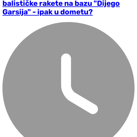
balističke rakete na bazu "Dijego
Garsija" - ipak u dometu?