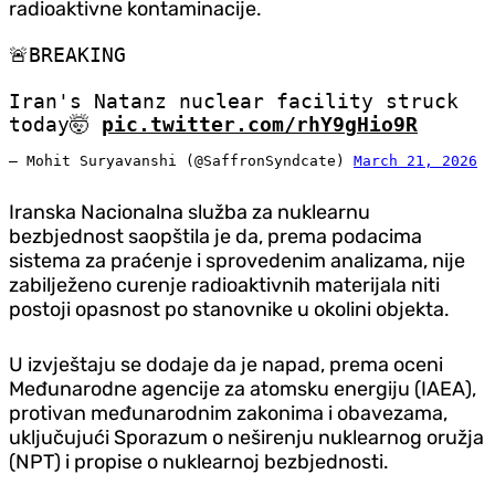
radioaktivne kontaminacije.
🚨BREAKING
Iran's Natanz nuclear facility struck
today🤯
pic.twitter.com/rhY9gHio9R
— Mohit Suryavanshi (@SaffronSyndcate)
March 21, 2026
Iranska Nacionalna služba za nuklearnu
bezbjednost saopštila je da, prema podacima
sistema za praćenje i sprovedenim analizama, nije
zabilježeno curenje radioaktivnih materijala niti
postoji opasnost po stanovnike u okolini objekta.
U izvještaju se dodaje da je napad, prema oceni
Međunarodne agencije za atomsku energiju (IAEA),
protivan međunarodnim zakonima i obavezama,
uključujući Sporazum o neširenju nuklearnog oružja
(NPT) i propise o nuklearnoj bezbjednosti.