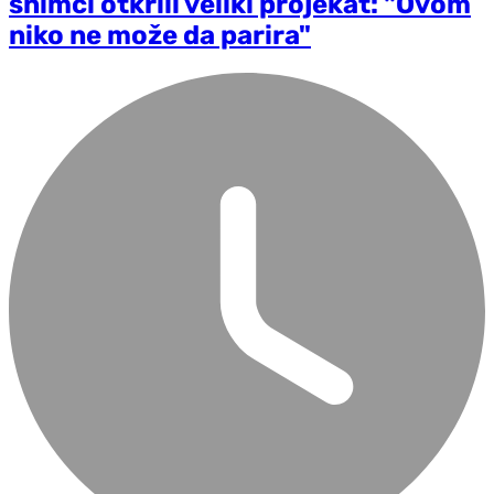
snimci otkrili veliki projekat: "Ovom
niko ne može da parira"