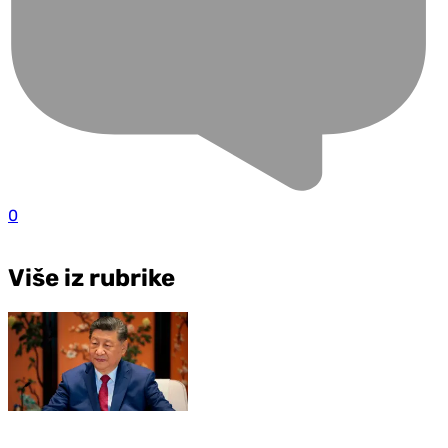
0
Više iz rubrike