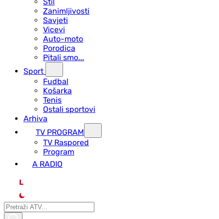
Stil
Zanimljivosti
Savjeti
Vicevi
Auto-moto
Porodica
Pitali smo...
Sport
Fudbal
Košarka
Tenis
Ostali sportovi
Arhiva
TV PROGRAM
ТV Raspored
Program
A RADIO
L