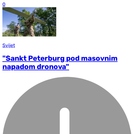
0
Svijet
"Sankt Peterburg pod masovnim
napadom dronova"