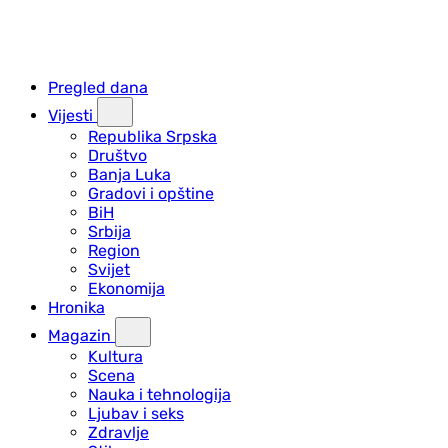
Pregled dana
Vijesti
Republika Srpska
Društvo
Banja Luka
Gradovi i opštine
BiH
Srbija
Region
Svijet
Ekonomija
Hronika
Magazin
Kultura
Scena
Nauka i tehnologija
Ljubav i seks
Zdravlje