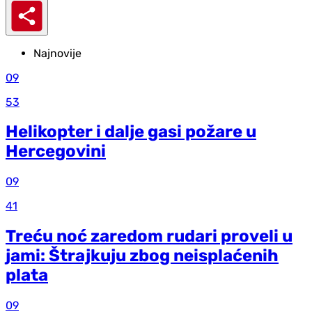
Najnovije
09
53
Helikopter i dalje gasi požare u
Hercegovini
09
41
Treću noć zaredom rudari proveli u
jami: Štrajkuju zbog neisplaćenih
plata
09