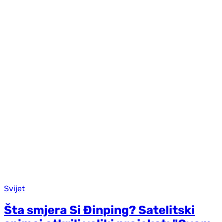
Svijet
Šta smjera Si Đinping? Satelitski