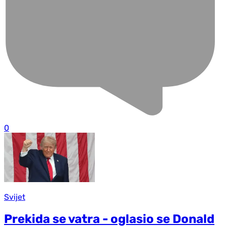
0
Svijet
Prekida se vatra - oglasio se Donald