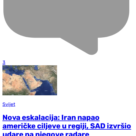
3
Svijet
Nova eskalacija: Iran napao
američke ciljeve u regiji, SAD izvršio
udare na njegove radare