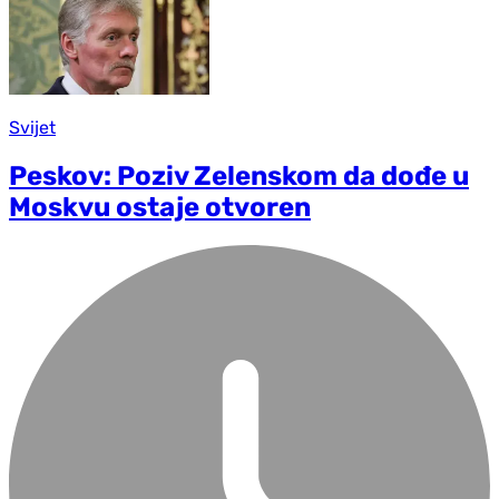
Svijet
Peskov: Poziv Zelenskom da dođe u
Moskvu ostaje otvoren