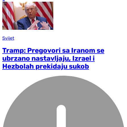
Svijet
Tramp: Pregovori sa Iranom se
ubrzano nastavljaju, Izrael i
Hezbolah prekidaju sukob