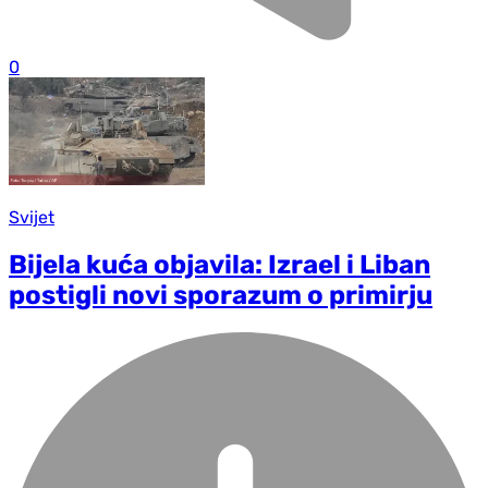
0
Svijet
Bijela kuća objavila: Izrael i Liban
postigli novi sporazum o primirju