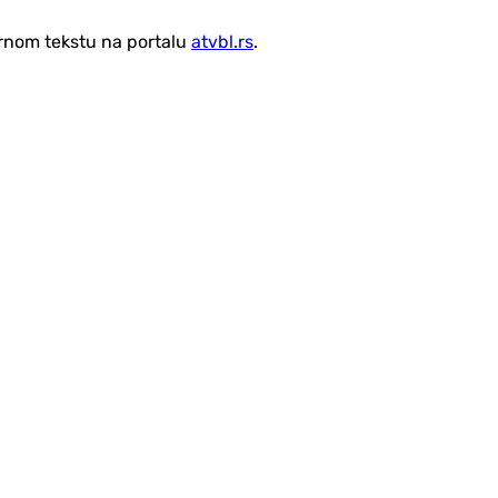
vornom tekstu na portalu
atvbl.rs
.