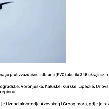
snage protivvazdušne odbrane (PVO) oborile 348 ukrajinskih b
gradske, Voronješke, Kaluške, Kurske, Lipecke, Orlovske
 regiona.
 i iznad akvatorije Azovskog i Crnog mora, gdje je tak