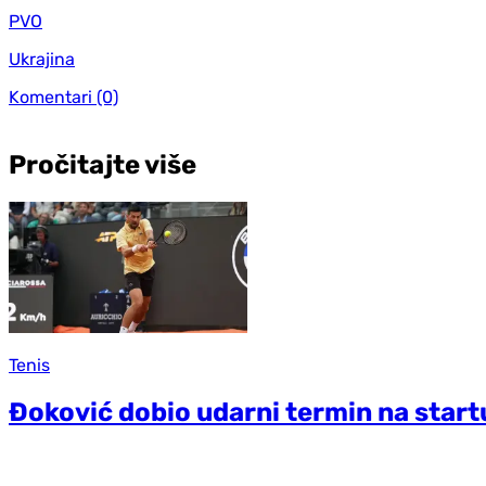
PVO
Ukrajina
Komentari
(0)
Pročitajte više
Tenis
Đoković dobio udarni termin na start