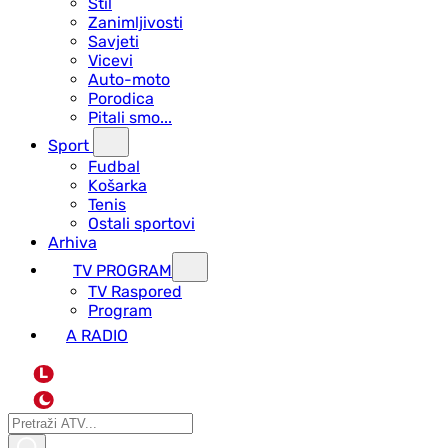
Stil
Zanimljivosti
Savjeti
Vicevi
Auto-moto
Porodica
Pitali smo...
Sport
Fudbal
Košarka
Tenis
Ostali sportovi
Arhiva
TV PROGRAM
ТV Raspored
Program
A RADIO
L