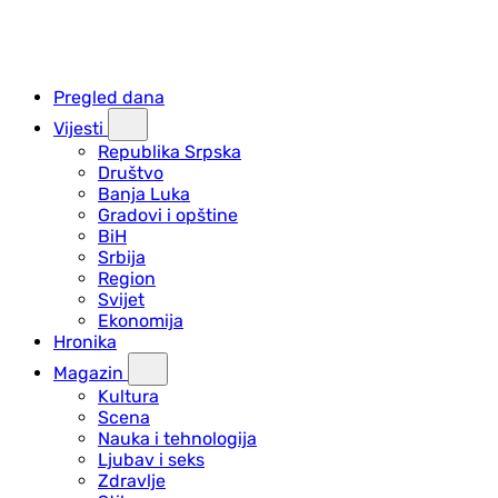
Pregled dana
Vijesti
Republika Srpska
Društvo
Banja Luka
Gradovi i opštine
BiH
Srbija
Region
Svijet
Ekonomija
Hronika
Magazin
Kultura
Scena
Nauka i tehnologija
Ljubav i seks
Zdravlje