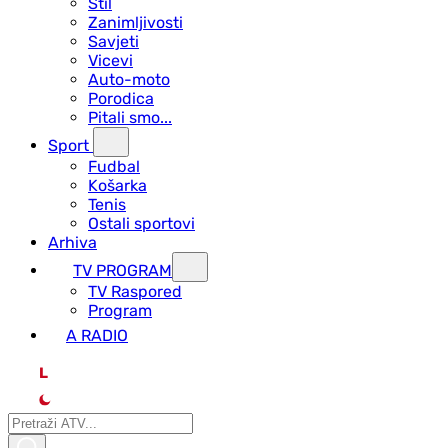
Stil
Zanimljivosti
Savjeti
Vicevi
Auto-moto
Porodica
Pitali smo...
Sport
Fudbal
Košarka
Tenis
Ostali sportovi
Arhiva
TV PROGRAM
ТV Raspored
Program
A RADIO
L