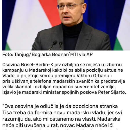
Foto:
Tanjug/Boglarka Bodnar/MTI via AP
Osovina Brisel-Berlin-Kijev ozbiljno se miješa u izbornu
kampanju u Mađarskoj kako bi oslabila poziciju aktuelne
Vlade, a prijetnje smrću premijeru Viktoru Orbanu i
prisluškivanje telefona mađarskih zvaničnika predstavlja
veliki skandal i ozbiljan napad na suverenitet zemlje,
izjavio je mađarski ministar spoljnih poslova Peter Sijarto.
"Ova osovina je odlučila je da opoziciona stranka
Tisa treba da formira novu mađarsku vladu, jer svi
razumiju da, ako mi ostanemo na vlasti, Mađarska
neće biti uvučena u rat, novac Mađara neće ići