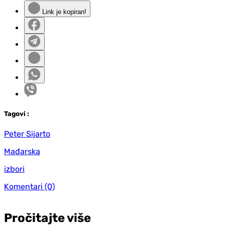
Link je kopiran!
Tag
ovi
:
Peter Sijarto
Mađarska
izbori
Komentari
(0)
Pročitajte više