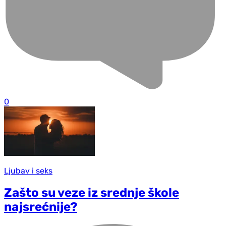
0
Ljubav i seks
Zašto su veze iz srednje škole
najsrećnije?