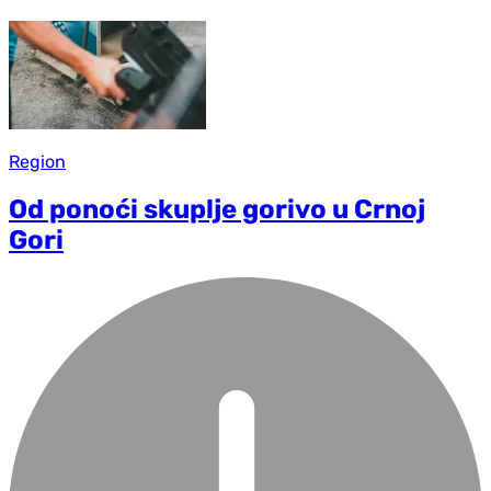
Region
Od ponoći skuplje gorivo u Crnoj
Gori