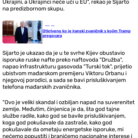
Ukrajini, a Ukrajinci neće ući u EU", rekao je Sijarto
na predizbornom skupu.
Svijet
Otkriveno ko je iranski zvaničnik s kojim Tramp
pregovara
Sijarto je ukazao da je u te svrhe Kijev obustavio
isporuke ruske nafte preko naftovoda "Družba",
napao infrastrukturu gasovoda "Turski tok", prijetio
ubistvom mađarskom premijeru Viktoru Orbanu i
njegovoj porodici, a sada se bavi prisluškivanjem
telefona mađarskih zvaničnika.
"Ovo je veliki skandal i ozbiljan napad na suverenitet
zemlje. Međutim, činjenica je da, šta god tajne
službe radile, kako god se bavile prisluškivanjem,
koga god pokušavale da zastraše, kako god
pokušavale da ometaju energetske isporuke, mi
nećemo popustiti i branićemo nacionalne interese i