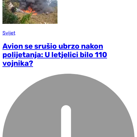
Svijet
Avion se srušio ubrzo nakon
polijetanja: U letjelici bilo 110
vojnika?