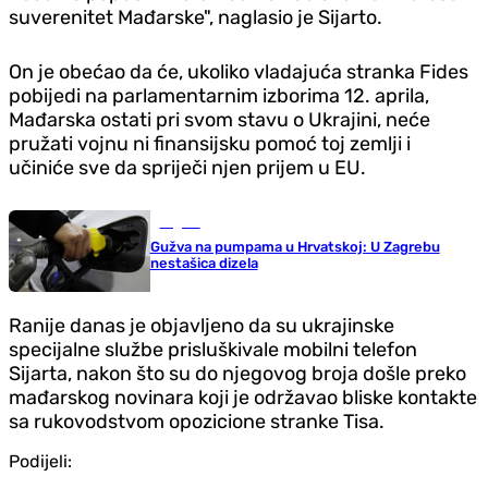
suverenitet Mađarske", naglasio je Sijarto.
On je obećao da će, ukoliko vladajuća stranka Fides
pobijedi na parlamentarnim izborima 12. aprila,
Mađarska ostati pri svom stavu o Ukrajini, neće
pružati vojnu ni finansijsku pomoć toj zemlji i
učiniće sve da spriječi njen prijem u EU.
Region
Gužva na pumpama u Hrvatskoj: U Zagrebu
nestašica dizela
Ranije danas je objavljeno da su ukrajinske
specijalne službe prisluškivale mobilni telefon
Sijarta, nakon što su do njegovog broja došle preko
mađarskog novinara koji je održavao bliske kontakte
sa rukovodstvom opozicione stranke Tisa.
Podijeli: