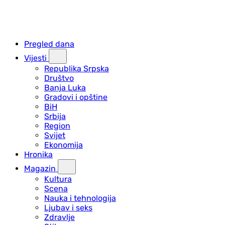
Pregled dana
Vijesti
Republika Srpska
Društvo
Banja Luka
Gradovi i opštine
BiH
Srbija
Region
Svijet
Ekonomija
Hronika
Magazin
Kultura
Scena
Nauka i tehnologija
Ljubav i seks
Zdravlje