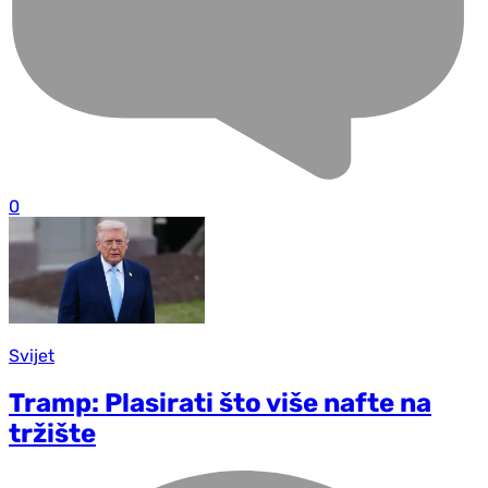
0
Svijet
Tramp: Plasirati što više nafte na
tržište