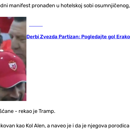
odni manifest pronađen u hotelskoj sobi osumnjičenog, 
Fudbal
Derbi Zvezda Partizan: Pogledajte gol Erak
išćane - rekao je Tramp.
ovan kao Kol Alen, a naveo je i da je njegova porodica 