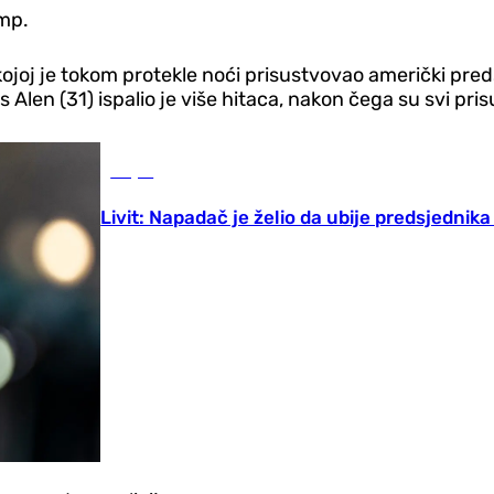
amp.
kojoj je tokom protekle noći prisustvovao američki pre
Alen (31) ispalio je više hitaca, nakon čega su svi pris
Svijet
Livit: Napadač je želio da ubije predsjednik