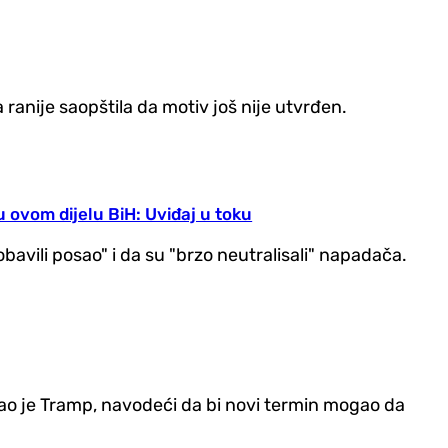
 ranije saopštila da motiv još nije utvrđen.
 ovom dijelu BiH: Uviđaj u toku
bavili posao" i da su "brzo neutralisali" napadača.
kao je Tramp, navodeći da bi novi termin mogao da