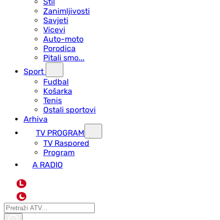
Stil
Zanimljivosti
Savjeti
Vicevi
Auto-moto
Porodica
Pitali smo...
Sport
Fudbal
Košarka
Tenis
Ostali sportovi
Arhiva
TV PROGRAM
ТV Raspored
Program
A RADIO
L