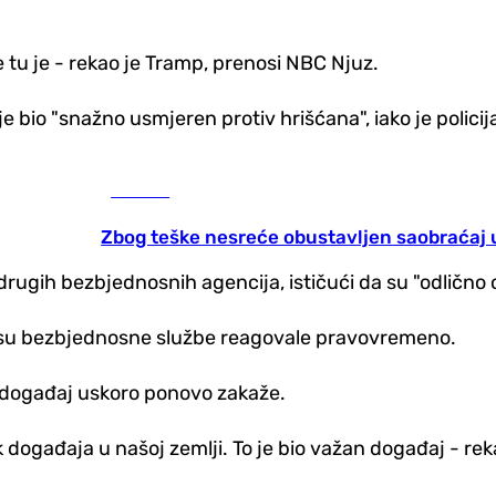
 je tu je - rekao je Tramp, prenosi NBC Njuz.
e bio "snažno usmjeren protiv hrišćana", iako je policija
Hronika
Zbog teške nesreće obustavljen saobraćaj u
rugih bezbjednosnih agencija, ističući da su "odlično o
da su bezbjednosne službe reagovale pravovremeno.
ni događaj uskoro ponovo zakaže.
 događaja u našoj zemlji. To je bio važan događaj - re