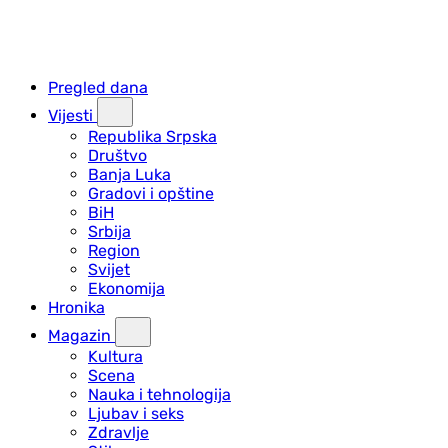
Pregled dana
Vijesti
Republika Srpska
Društvo
Banja Luka
Gradovi i opštine
BiH
Srbija
Region
Svijet
Ekonomija
Hronika
Magazin
Kultura
Scena
Nauka i tehnologija
Ljubav i seks
Zdravlje