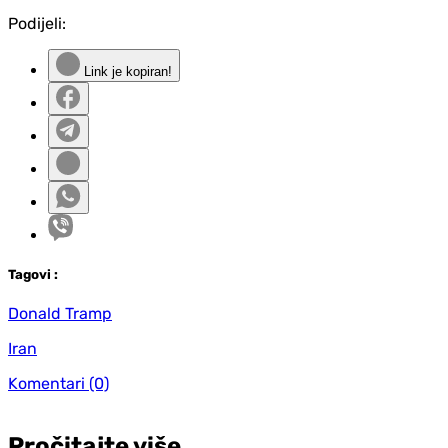
Podijeli:
Link je kopiran!
Tag
ovi
:
Donald Tramp
Iran
Komentari
(0)
Pročitajte više