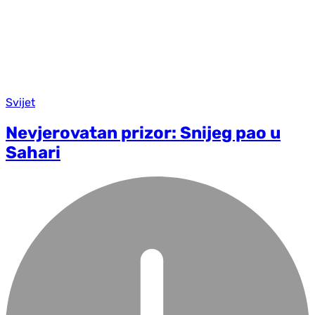
Svijet
Nevjerovatan prizor: Snijeg pao u
Sahari