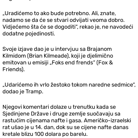
„Uradićemo to ako bude potrebno. Ali, znate,
nadamo se da će se stvari odvijati veoma dobro.
Vidjećemo šta će se dogoditi“, rekao je, ne navodeći
dodatne pojedinosti.
Svoje izjave dao je u intervjuu sa Brajanom
Kilmidom (Brian Kilmeade), koji je djelimično
emitovan u emisiji „Foks end frends“ (Fox &
Friends).
„Udarićemo ih vrlo žestoko tokom naredne sedmice“,
dodao je Tramp.
Njegovi komentari dolaze u trenutku kada se
Sjedinjene Države i druge zemlje suočavaju sa
rastućim cijenama nafte i gasa. Američko-izraelski
rat ušao je u 14. dan, dok su se cijene nafte danas
kretale blizu 100 dolara po barelu.