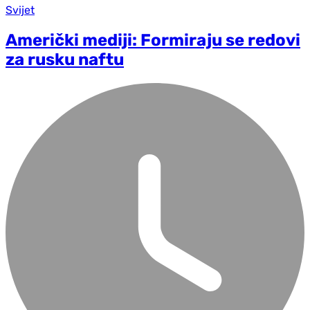
Svijet
Američki mediji: Formiraju se redovi
za rusku naftu