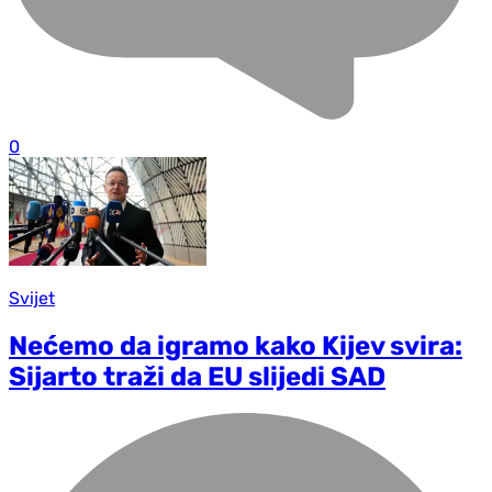
0
Svijet
Nećemo da igramo kako Kijev svira:
Sijarto traži da EU slijedi SAD