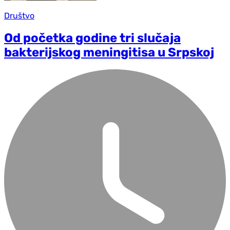
Društvo
Od početka godine tri slučaja
bakterijskog meningitisa u Srpskoj