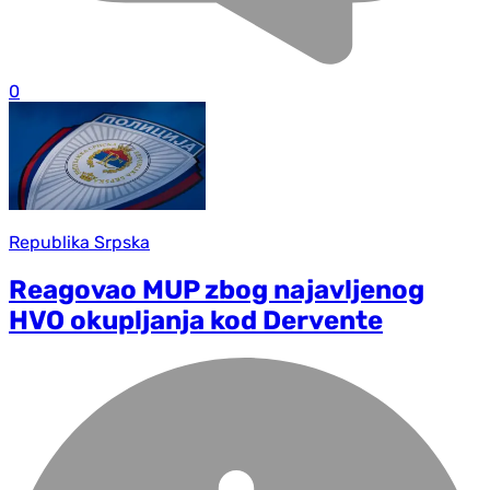
0
Republika Srpska
Reagovao MUP zbog najavljenog
HVO okupljanja kod Dervente