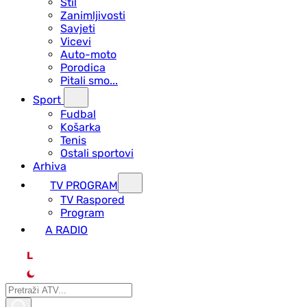
Stil
Zanimljivosti
Savjeti
Vicevi
Auto-moto
Porodica
Pitali smo...
Sport
Fudbal
Košarka
Tenis
Ostali sportovi
Arhiva
TV PROGRAM
ТV Raspored
Program
A RADIO
L