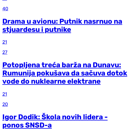
40
Drama u avionu: Putnik nasrnuo na
stjuardesu i putnike
21
27
Potopljena treća barža na Dunavu:
Rumunija pokušava da sačuva dotok
vode do nuklearne elektrane
21
20
Igor Dodik: Škola novih lidera -
ponos SNSD-a