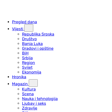
Pregled dana
Vijesti
Republika Srpska
Društvo
Banja Luka
Gradovi i opštine
BiH
Srbija
Region
Svijet
Ekonomija
Hronika
Magazin
Kultura
Scena
Nauka i tehnologija
Ljubav i seks
Zdravlje