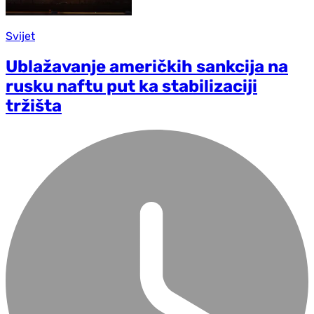
Svijet
Ublažavanje američkih sankcija na
rusku naftu put ka stabilizaciji
tržišta