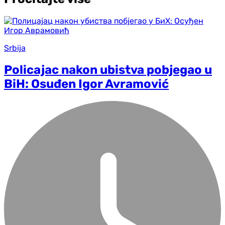
Srbija
Policajac nakon ubistva pobjegao u
BiH: Osuđen Igor Avramović