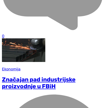
0
Ekonomija
Značajan pad industrijske
proizvodnje u FBiH