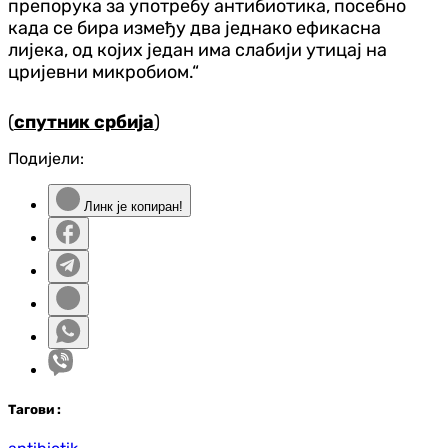
препорука за употребу антибиотика, посебно
када се бира између два једнако ефикасна
лијека, од којих један има слабији утицај на
цријевни микробиом.“
(
спутник србија
)
Подијели:
Линк је копиран!
Таг
ови
: