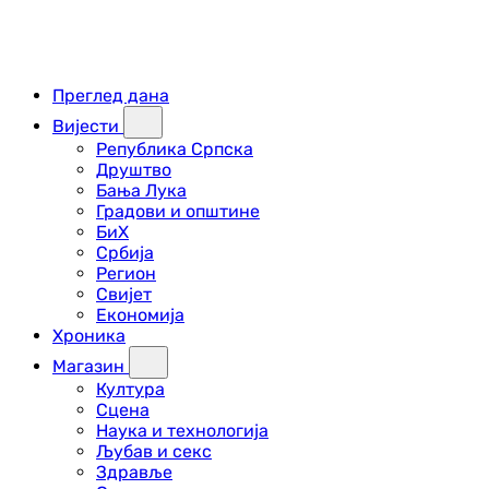
Преглед дана
Вијести
Република Српска
Друштво
Бања Лука
Градови и општине
БиХ
Србија
Регион
Свијет
Економија
Хроника
Магазин
Култура
Сцена
Наука и технологија
Љубав и секс
Здравље