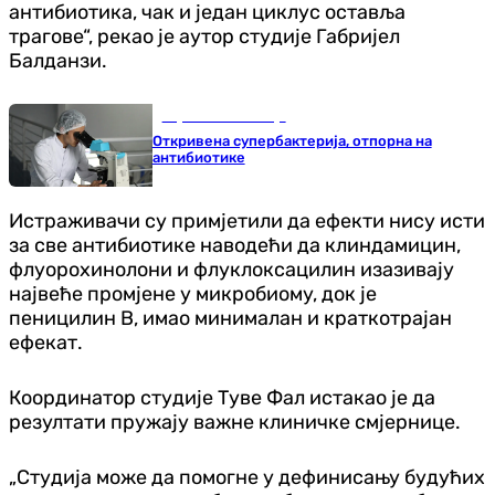
антибиотика, чак и један циклус оставља
трагове“, рекао је аутор студије Габријел
Балданзи.
Наука и технологија
Откривена супербактерија, отпорна на
антибиотике
Истраживачи су примјетили да ефекти нису исти
за све антибиотике наводећи да клиндамицин,
флуорохинолони и флуклоксацилин изазивају
највеће промјене у микробиому, док је
пеницилин В, имао минималан и краткотрајан
ефекат.
Координатор студије Туве Фал истакао је да
резултати пружају важне клиничке смјернице.
„Студија може да помогне у дефинисању будућих