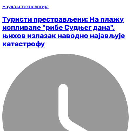
Наука и технологија
Туристи престрављени: На плажу
испливале "рибе Судњег дана",
њихов излазак наводно најављује
катастрофу