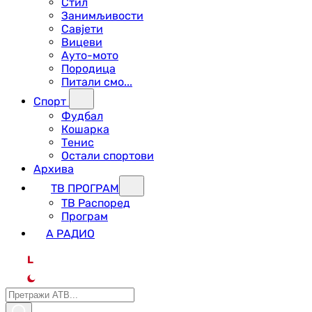
Стил
Занимљивости
Савјети
Вицеви
Ауто-мото
Породица
Питали смо...
Спорт
Фудбал
Кошарка
Тенис
Остали спортови
Архива
ТВ ПРОГРАМ
ТВ Распоред
Програм
А РАДИО
L