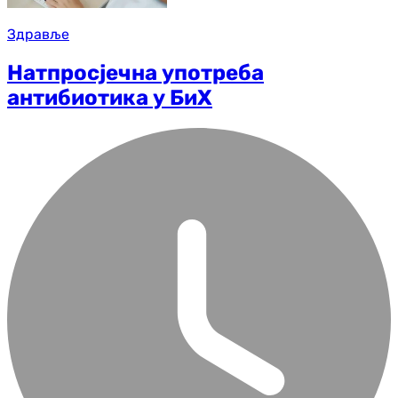
Здравље
Натпросјечна употреба
антибиотика у БиХ