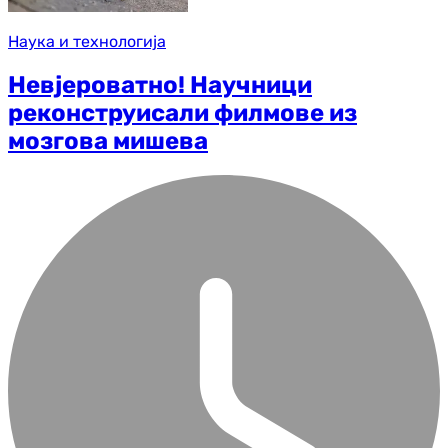
Наука и технологија
Невјероватно! Научници
реконструисали филмове из
мозгова мишева