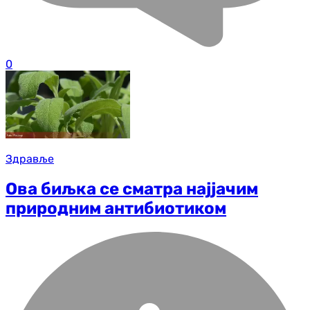
0
Здравље
Ова биљка се сматра најјачим
природним антибиотиком