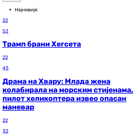
Најновије
22
52
Трамп брани Хегсета
22
43
Драма на Хвару: Млада жена
колабирала на морским стијенама,
пилот хеликоптера извео опасан
маневар
22
32