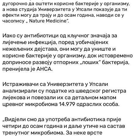
дугорочно да оштети корисне бактерије у организму,
а нова студија Универзитета у Упсали показује да ти
ефекти могу да трају и до осам година, наводи се у
часопису „ Nature Medicine“.
Иако су антибиотици од кључног значаја за
лијечење инфекција, поред уобичајених
нежељених дејстава, они могу да униште и
корисне бактерије у организму, док истовремено
доприносе развоју отпорних „лоших“ бактерија,
пренијела је АНСА.
Истраживачи са Универзитета у Упсали
анализирали су податке из шведског регистра
лијекова и повезали их са детаљном мапом
цревног микробиома 14.979 одраслих особа.
„Видјели смо да употреба антибиотика прије
четири до осам година и даље утиче на састав
тренутног микробиома. За неке врсте