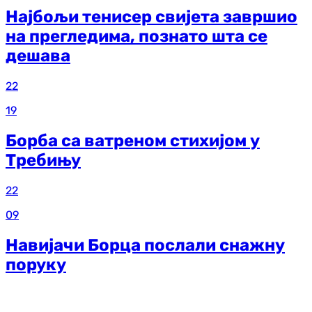
Најбољи тенисер свијета завршио
на прегледима, познато шта се
дешава
22
19
Борба са ватреном стихијом у
Требињу
22
09
Навијачи Борца послали снажну
поруку