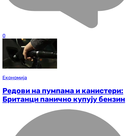
0
Економија
Редови на пумпама и канистери:
Британци панично купују бензин