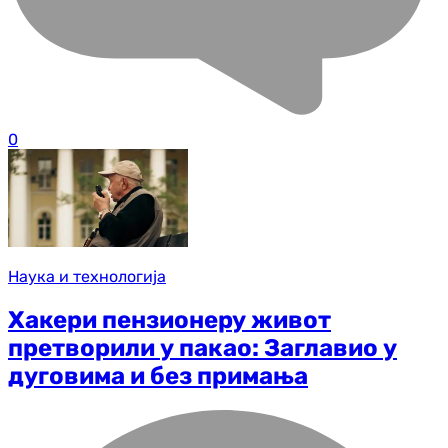
0
Наука и технологија
Хакери пензионеру живот
претворили у пакао: Заглавио у
дуговима и без примања