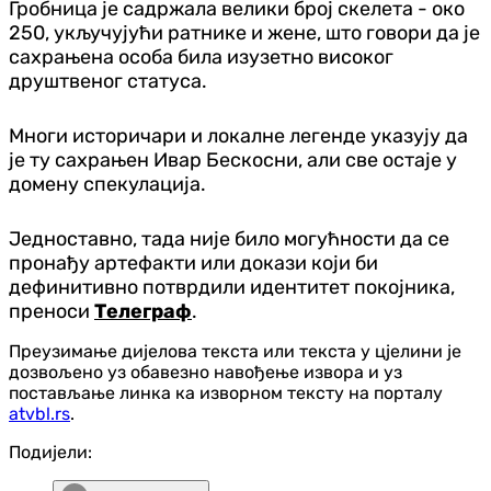
Гробница је садржала велики број скелета - око
250, укључујући ратнике и жене, што говори да је
сахрањена особа била изузетно високог
друштвеног статуса.
Многи историчари и локалне легенде указују да
је ту сахрањен Ивар Бескосни, али све остаје у
домену спекулација.
Једноставно, тада није било могућности да се
пронађу артефакти или докази који би
дефинитивно потврдили идентитет покојника,
преноси
Телеграф
.
Преузимање дијелова текста или текста у цјелини је
дозвољено уз обавезно навођење извора и уз
постављање линка ка изворном тексту на порталу
atvbl.rs
.
Подијели: