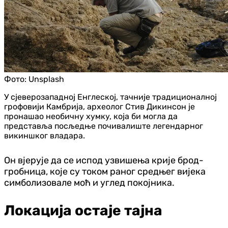
Фото:
Unsplash
У сјеверозападној Енглеској, тачније традиционалној
грофовији Камбрија, археолог Стив Дикинсон је
пронашао необичну хумку, која би могла да
представља посљедње почивалиште легендарног
викиншког владара.
Он вјерује да се испод узвишења крије брод-
гробница, које су током раног средњег вијека
симболизовале моћ и углед покојника.
Локација остаје тајна