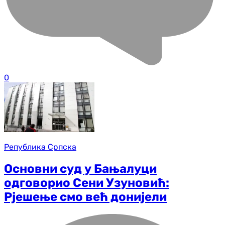
0
Република Српска
Основни суд у Бањалуци
одговорио Сени Узуновић:
Рјешење смо већ донијели