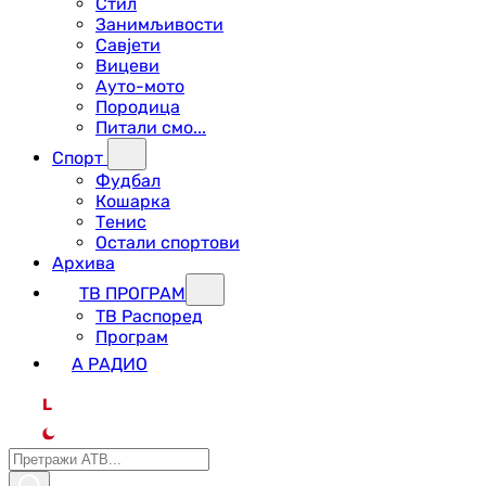
Стил
Занимљивости
Савјети
Вицеви
Ауто-мото
Породица
Питали смо...
Спорт
Фудбал
Кошарка
Тенис
Остали спортови
Архива
ТВ ПРОГРАМ
ТВ Распоред
Програм
А РАДИО
L