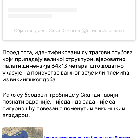
Објава коју дели Steve Dickinson (@stevearchaeoman)
Поред тога, идентификовани су трагови стубова
који припадају великој структури, вјероватно
палати димензија 64x13 метара, што додатно
указује на присуство важног вође или племића
из викингшког доба.
Иако су бродови-гробнице у Скандинавији
познати одраније, ниједан до сада није са
сигурношћу повезан с поменутим викиншким
владаром.
Свијет
Црногорски поморци са бродова из Ормуског