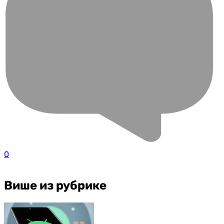
0
Више из рубрике