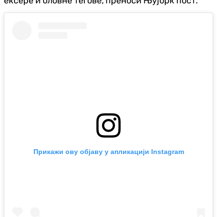
ексере и оловне тегове, преноси Њујорк пост.
Прикажи ову објаву у апликацији Instagram