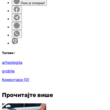
Линк је копиран!
Таг
ови
:
arheologija
groblje
Коментари
(0)
Прочитајте више