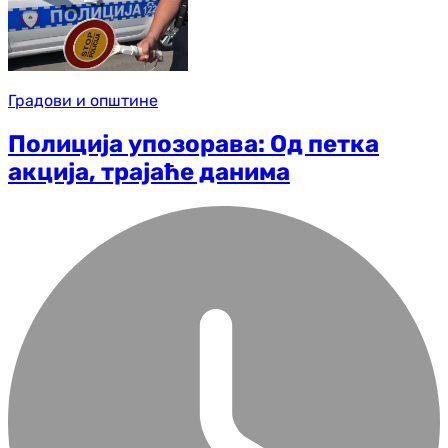
Градови и општине
Полиција упозорава: Од петка
акција, трајаће данима