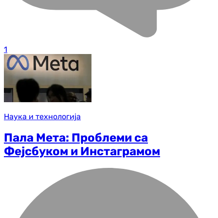
1
Наука и технологија
Пала Мета: Проблеми са
Фејсбуком и Инстаграмом