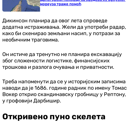
мореуза траже помоћ
Дикинсон планира да овог лета спроведе
додатна истраживања. Жели да употреби радар,
како би скенирао земљани насип, у потрази за
необичним траговима.
Он истиче да тренутно не планира екскавацију
због сложености логистике, финансијских
трошкова и разлога очувања и приватности.
Треба напоменути да се у историјским записима
наводи да је 1686. године радник по имену Томас
Вокер открио скандинавску гробницу у Рептону,
у грофовији Дарбишир.
Откривено пуно скелета