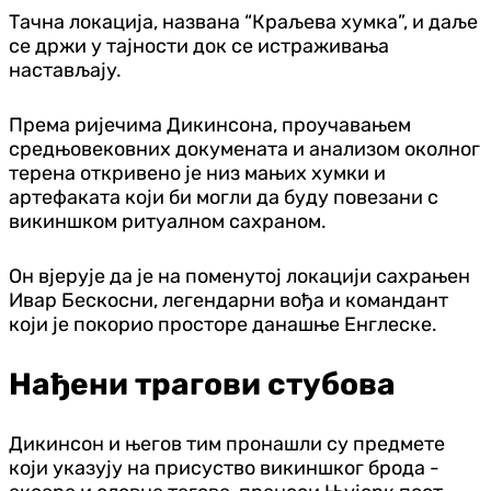
Тачна локација, названа “Краљева хумка”, и даље
се држи у тајности док се истраживања
настављају.
Према ријечима Дикинсона, проучавањем
средњовековних докумената и анализом околног
терена откривено је низ мањих хумки и
артефаката који би могли да буду повезани с
викиншком ритуалном сахраном.
Он вјерује да је на поменутој локацији сахрањен
Ивар Бескосни, легендарни вођа и командант
који је покорио просторе данашње Енглеске.
Нађени трагови стубова
Дикинсон и његов тим пронашли су предмете
који указују на присуство викиншког брода -