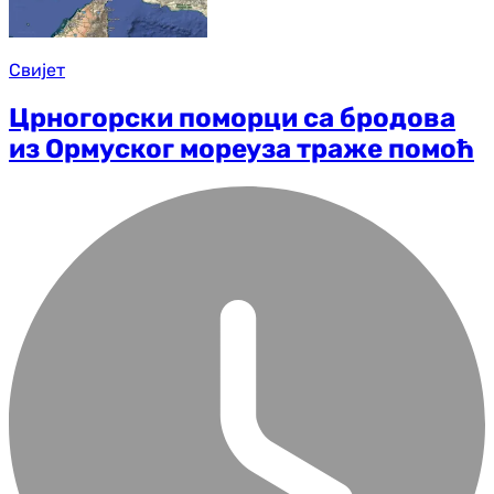
Свијет
Црногорски поморци са бродова
из Ормуског мореуза траже помоћ