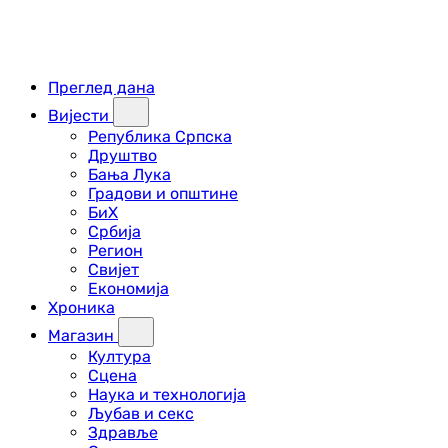
Преглед дана
Вијести
Република Српска
Друштво
Бања Лука
Градови и општине
БиХ
Србија
Регион
Свијет
Економија
Хроника
Магазин
Култура
Сцена
Наука и технологија
Љубав и секс
Здравље