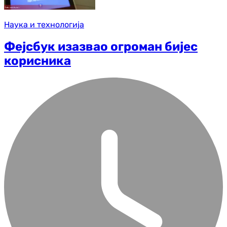
Наука и технологија
Фејсбук изазвао огроман бијес
корисника