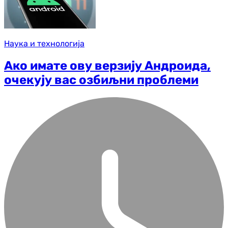
Наука и технологија
Ако имате ову верзију Андроида,
очекују вас озбиљни проблеми