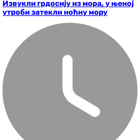
Извукли грдосију из мора, у њеној
утроби затекли ноћну мору