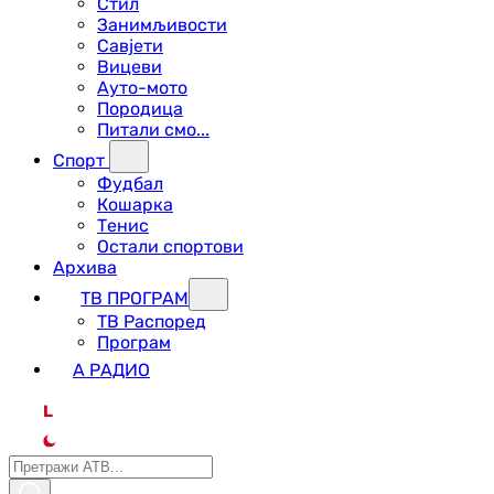
Стил
Занимљивости
Савјети
Вицеви
Ауто-мото
Породица
Питали смо...
Спорт
Фудбал
Кошарка
Тенис
Остали спортови
Архива
ТВ ПРОГРАМ
ТВ Распоред
Програм
А РАДИО
L