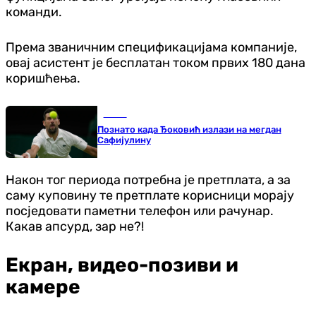
команди.
Према званичним спецификацијама компаније,
овај асистент је бесплатан током првих 180 дана
коришћења.
Тенис
Познато када Ђоковић излази на мегдан
Сафијулину
Након тог периода потребна је претплата, а за
саму куповину те претплате корисници морају
посједовати паметни телефон или рачунар.
Какав апсурд, зар не?!
Екран, видео-позиви и
камере