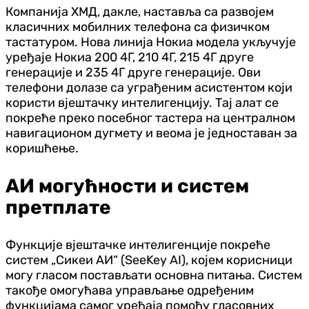
Компанија ХМД, дакле, наставља са развојем
класичних мобилних телефона са физичком
тастатуром. Нова линија Нокиа модела укључује
уређаје Нокиа 200 4Г, 210 4Г, 215 4Г друге
генерације и 235 4Г друге генерације. Ови
телефони долазе са уграђеним асистентом који
користи вјештачку интелигенцију. Тај алат се
покреће преко посебног тастера на централном
навигационом дугмету и веома је једноставан за
коришћење.
АИ могућности и систем
претплате
Функције вјештачке интелигенције покреће
систем „Сикеи АИ“ (SeeKey AI), којем корисници
могу гласом постављати основна питања. Систем
такође омогућава управљање одређеним
функцијама самог уређаја помоћу гласовних