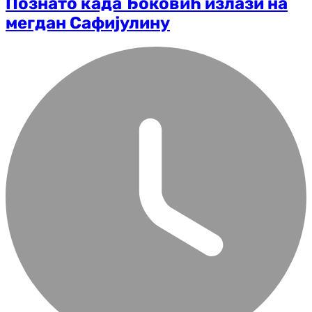
Познато када Ђоковић излази на
мегдан Сафијулину