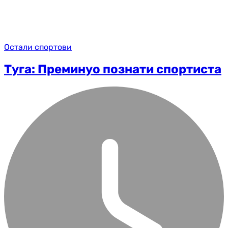
Остали спортови
Туга: Преминуо познати спортиста