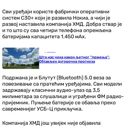
Сви уређаји користе фабрички оперативни
систем С30+ који је развила Нокиа, а чији је
развој наставила компанија ХМД. Добра ствар је
и то што су сва четири телефона опремљена
батеријама капацитета 1.450 мАх.
Друштво
Шта нас чека након љетног ''пржења'':
Објављен дугорочна прогноза
Подржана је и Блутут (Bluetooth) 5.0 веза за
повезивање са пратећим уређајима. Сви модели
задржавају класични аудио-улаз од 3,5
милиметара за слушалице и уграђени ФМ радио-
пријемник. Пуњење батерије се обавља преко
савременијег УСБ-Ц прикључка.
Компанија ХМД још увијек није објавила