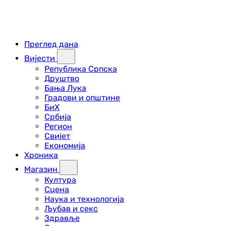
Преглед дана
Вијести
Република Српска
Друштво
Бања Лука
Градови и општине
БиХ
Србија
Регион
Свијет
Економија
Хроника
Магазин
Култура
Сцена
Наука и технологија
Љубав и секс
Здравље