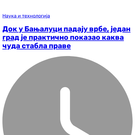
Наука и технологија
Док у Бањалуци падају врбе, један
град је практично показао каква
чуда стабла праве