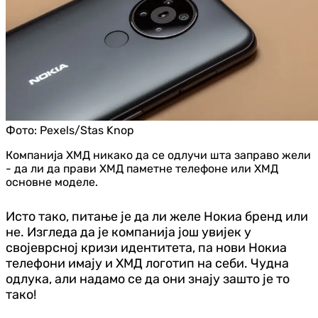
Фото:
Pexels/Stas Knop
Компанија ХМД никако да се одлучи шта заправо жели
- да ли да прави ХМД паметне телефоне или ХМД
основне моделе.
Исто тако, питање је да ли желе Нокиа бренд или
не. Изгледа да је компанија још увијек у
својеврсној кризи идентитета, па нови Нокиа
телефони имају и ХМД логотип на себи. Чудна
одлука, али надамо се да они знају зашто је то
тако!