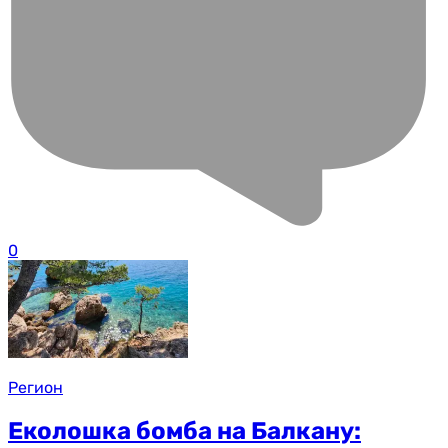
0
Регион
Еколошка бомба на Балкану: