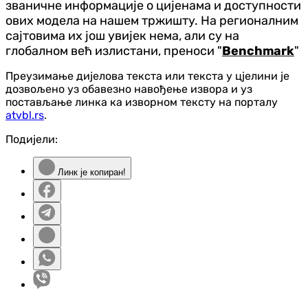
званичне информације о цијенама и доступности
ових модела на нашем тржишту. На регионалним
сајтовима их још увијек нема, али су на
глобалном већ излистани, преноси "
Benchmark
"
Преузимање дијелова текста или текста у цјелини је
дозвољено уз обавезно навођење извора и уз
постављање линка ка изворном тексту на порталу
atvbl.rs
.
Подијели:
Линк је копиран!