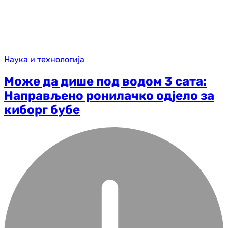
Наука и технологија
Може да дише под водом 3 сата:
Направљено ронилачко одјело за
киборг бубе