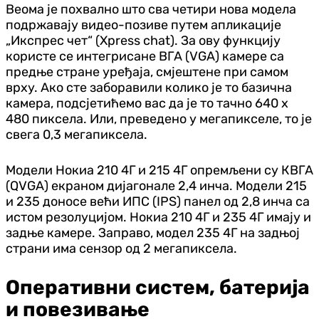
Веома је похвално што сва четири нова модела
подржавају видео-позиве путем апликације
„Икспрес чет“ (Xpress chat). За ову функцију
користе се интегрисане ВГА (VGA) камере са
предње стране уређаја, смјештене при самом
врху. Ако сте заборавили колико је то базична
камера, подсјетићемо вас да је то тачно 640 x
480 пиксела. Или, преведено у мегапикселе, то је
свега 0,3 мегапиксела.
Модели Нокиа 210 4Г и 215 4Г опремљени су КВГА
(QVGA) екраном дијагонале 2,4 инча. Модели 215
и 235 доносе већи ИПС (IPS) панел од 2,8 инча са
истом резолуцијом. Нокиа 210 4Г и 235 4Г имају и
задње камере. Заправо, модел 235 4Г на задњој
страни има сензор од 2 мегапиксела.
Оперативни систем, батерија
и повезивање