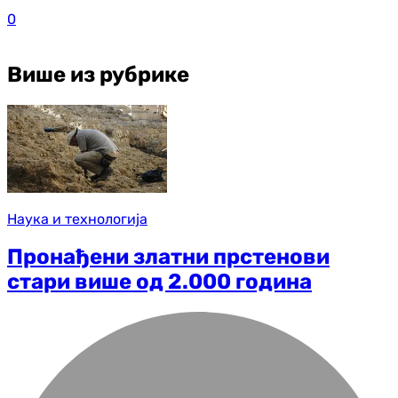
0
Више из рубрике
Наука и технологија
Пронађени златни прстенови
стари више од 2.000 година