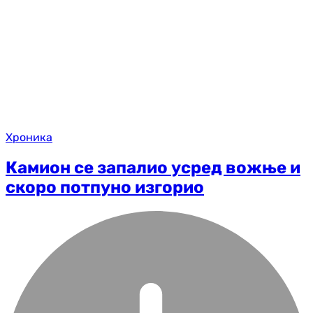
Хроника
Камион се запалио усред вожње и
скоро потпуно изгорио