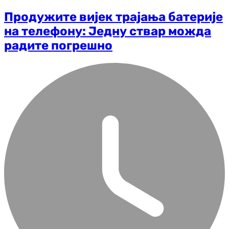
Продужите вијек трајања батерије
на телефону: Једну ствар можда
радите погрешно