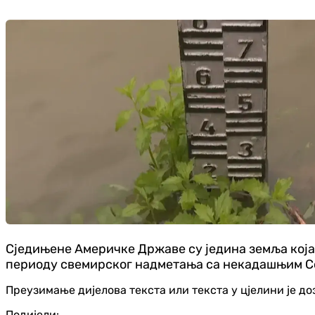
Сједињене Америчке Државе су једина земља која
периоду свемирског надметања са некадашњим С
Преузимање дијелова текста или текста у цјелини је д
Подијели: