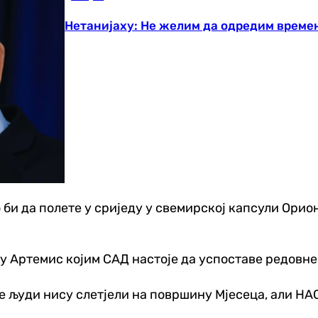
Нетанијаху: Не желим да одредим времен
би да полете у сриједу у свемирској капсули Орион
у Артемис којим САД настоје да успоставе редовне
е људи нису слетјели на површину Мјесеца, али НАС