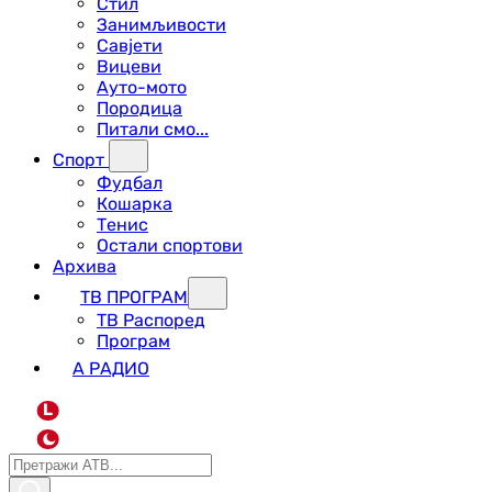
Стил
Занимљивости
Савјети
Вицеви
Ауто-мото
Породица
Питали смо...
Спорт
Фудбал
Кошарка
Тенис
Остали спортови
Архива
ТВ ПРОГРАМ
ТВ Распоред
Програм
А РАДИО
L