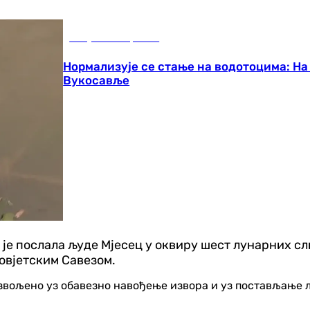
Република Српска
Нормализује се стање на водотоцима: На
Вукосавље
 је послала људе Мјесец у оквиру шест лунарних с
овјетским Савезом.
озвољено уз обавезно навођење извора и уз постављање 