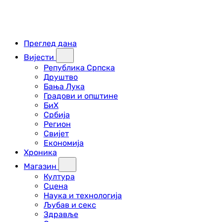
Преглед дана
Вијести
Република Српска
Друштво
Бања Лука
Градови и општине
БиХ
Србија
Регион
Свијет
Економија
Хроника
Магазин
Култура
Сцена
Наука и технологија
Љубав и секс
Здравље