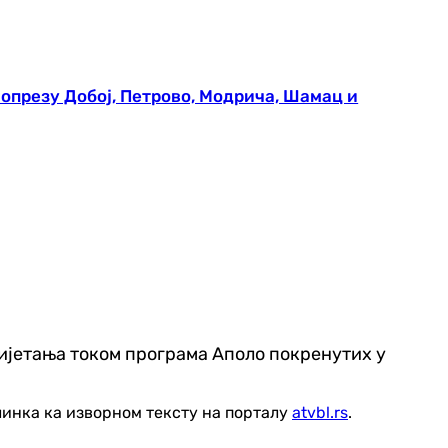
 опрезу Добој, Петрово, Модрича, Шамац и
лијетања током програма Аполо покренутих у
линка ка изворном тексту на порталу
atvbl.rs
.