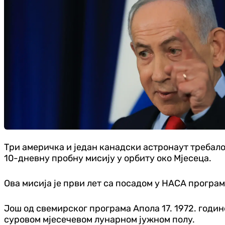
Три америчка и један канадски астронаут требало 
10-дневну пробну мисију у орбиту око Мјесеца.
Ова мисија је први лет са посадом у НАСА програм
Још од свемирског програма Апола 17. 1972. годин
суровом мјесечевом лунарном јужном полу.