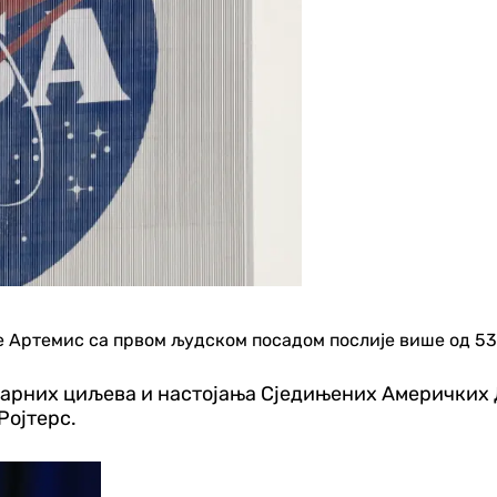
Артемис са првом људском посадом послије више од 53 
нарних циљева и настојања Сједињених Америчких 
Ројтерс.
Свијет