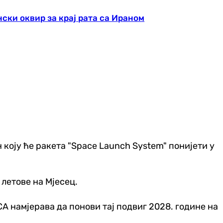
ски оквир за крај рата са Ираном
 коју ће ракета "Space Launch System" понијети у
 летове на Мјесец.
А намјерава да понови тај подвиг 2028. године на