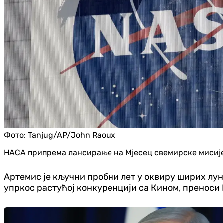
Фото:
Tanjug/AP/John Raoux
НАСА припрема лансирање на Мјесец свемирске мисије 
Артемис је кључни пробни лет у оквиру ширих лу
упркос растућој конкуренцији са Кином, преноси 