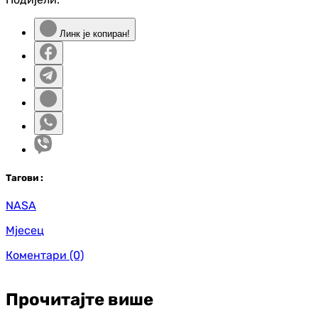
Линк је копиран!
Таг
ови
:
NASA
Мјесец
Коментари
(0)
Прочитајте више