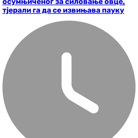
осумњиченог за силовање овце,
тјерали га да се извињава пауку