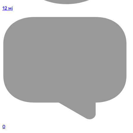
12 мј
0