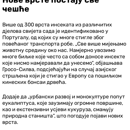
чешће
Више од 300 врста инсеката из различитих
дјелова свијета сада је идентификовано у
Португалу, од којих су многе стигле због
повећаног транспорта робе. „Све више мијењамо
животну средину око нас. Намјерно увозимо
многе биљке које често са собом доносе инсекте
које нисмо намјеравали да унесемо“, објашњава
Гросо-Силва, подсјећајући на случај азијског
стршљена који је стигао у Европу са пошиљком
кинеских бонсаи дрвећа.
Додаје да „урбански развој и монокултуре попут
еукалиптуса, које заузимају огромне површине,
као и екстензивни усјеви кукуруза, смањују
природна станишта“, што погодује појави нових
врста.