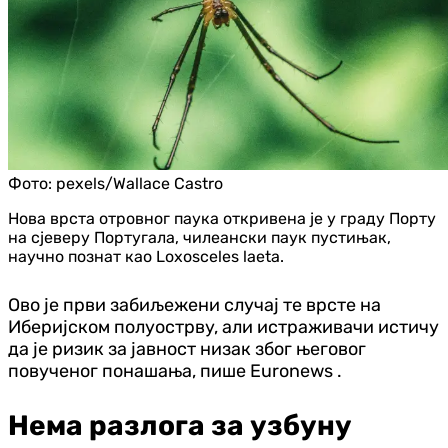
Фото:
pexels/Wallace Castro
Нова врста отровног паука откривена је у граду Порту
на сјеверу Португала, чилеански паук пустињак,
научно познат као Loxosceles laeta.
Ово је први забиљежени случај те врсте на
Иберијском полуострву, али истраживачи истичу
да је ризик за јавност низак због његовог
повученог понашања, пише Euronews .
Нема разлога за узбуну