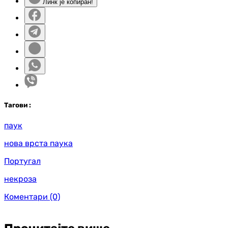
Линк је копиран!
Таг
ови
:
паук
нова врста паука
Португал
некроза
Коментари
(0)