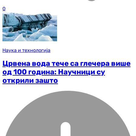
0
Наука и технологија
Црвена вода тече са глечера више
од 100 година: Научници су
открили зашто