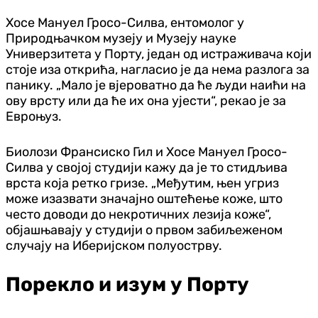
Хосе Мануел Гросо-Силва, ентомолог у
Природњачком музеју и Музеју науке
Универзитета у Порту, један од истраживача који
стоје иза открића, нагласио је да нема разлога за
панику. „Мало је вјероватно да ће људи наићи на
ову врсту или да ће их она ујести“, рекао је за
Евроњуз.
Биолози Франсиско Гил и Хосе Мануел Гросо-
Силва у својој студији кажу да је то стидљива
врста која ретко гризе. „Међутим, њен угриз
може изазвати значајно оштећење коже, што
често доводи до некротичних лезија коже“,
објашњавају у студији о првом забиљеженом
случају на Иберијском полуострву.
Порекло и изум у Порту