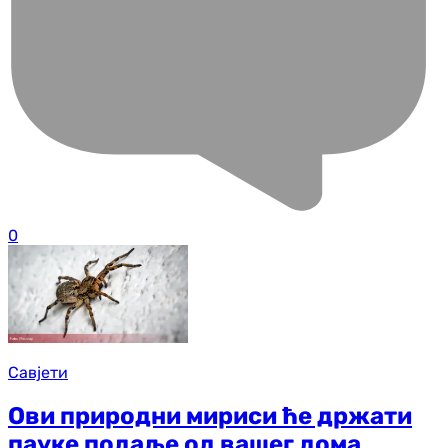
0
Савјети
Ови природни мириси ће држати
пауке подаље од вашег дома