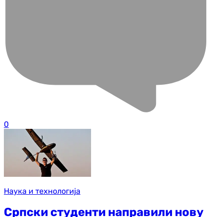
0
Наука и технологија
Српски студенти направили нову