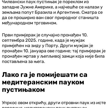
Чилеански паук пустињак је пореклом из
западне Јужне Америке, а најчешће се налази у
земљама попут Бразила и Аргентине. Сматра се
да се проширио ван свог природног станишта
међународном трговином.
Први примјерак је случајно пронађен 10.
септембра 2025. године, када је мужјак
примјећен на зиду у Порту. Други мужјак је
пронађен 10. јануара ове године; тај примјерак је
пронађен мртав у љепљивој замци која није била
постављена за њега.
Лако га је помијешати са
медитеранским пауком
пустињаком
Упркос овом открићу, други отровни паук из исте
породице, медитерански паук пустињак