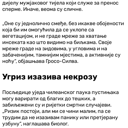
дијелу мужјаковог тијела који служе за пренос
сперме. Иначе, веома су сличне.
„Оне су једнолично смеђе, без икакве обојености
која би им омогућила да се уклопе са
вегетацијом, и не граде мреже за хватање
инсеката као што видимо на биљкама. Своје
мреже граде на зидовима, у угловима и на
забаченијим, тамнијим мјестима, а активније су
ноћу“, објашњава Гросо-Силва.
Угриз изазива некрозу
Посљедице уједа чилеанског паука пустињака
могу варирати од благих до тешких, а
забиљежени су и ријетки смртни случајеви.
„Ризик постоји, али ми се чини малим, па се
трудим да не изазивам панику или претјерану
узбуну“, наглашава биолог.