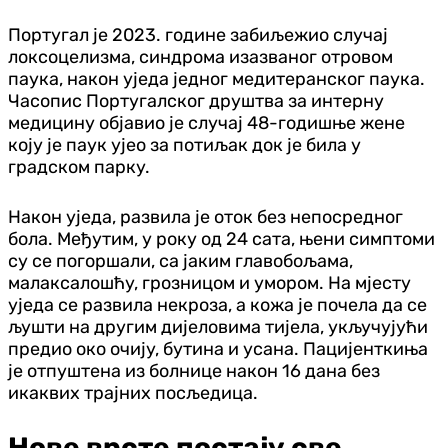
Португал је 2023. године забиљежио случај
локсоцелизма, синдрома изазваног отровом
паука, након уједа једног медитеранског паука.
Часопис Португалског друштва за интерну
медицину објавио је случај 48-годишње жене
коју је паук ујео за потиљак док је била у
градском парку.
Након уједа, развила је оток без непосредног
бола. Међутим, у року од 24 сата, њени симптоми
су се погоршали, са јаким главобољама,
малаксалошћу, грозницом и умором. На мјесту
уједа се развила некроза, а кожа је почела да се
љушти на другим дијеловима тијела, укључујући
предио око очију, бутина и усана. Пацијенткиња
је отпуштена из болнице након 16 дана без
икаквих трајних посљедица.
Нове врсте постају све