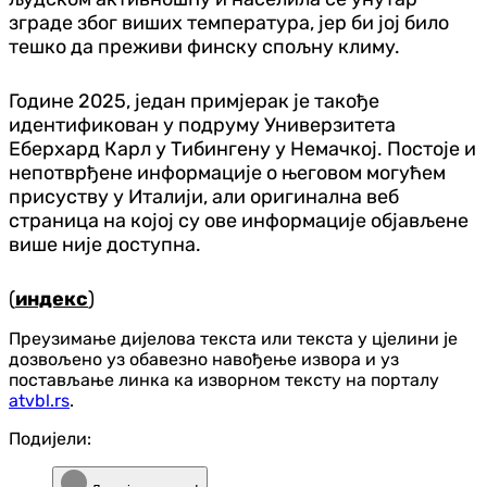
зграде због виших температура, јер би јој било
тешко да преживи финску спољну климу.
Године 2025, један примјерак је такође
идентификован у подруму Универзитета
Еберхард Карл у Тибингену у Немачкој. Постоје и
непотврђене информације о његовом могућем
присуству у Италији, али оригинална веб
страница на којој су ове информације објављене
више није доступна.
(
индекс
)
Преузимање дијелова текста или текста у цјелини је
дозвољено уз обавезно навођење извора и уз
постављање линка ка изворном тексту на порталу
atvbl.rs
.
Подијели: