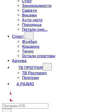
Стил
Занимљивости
Савјети
Вицеви
Ауто-мото
Породица
Питали смо...
Спорт
Фудбал
Кошарка
Тенис
Остали спортови
Архива
ТВ ПРОГРАМ
ТВ Распоред
Програм
А РАДИО
L