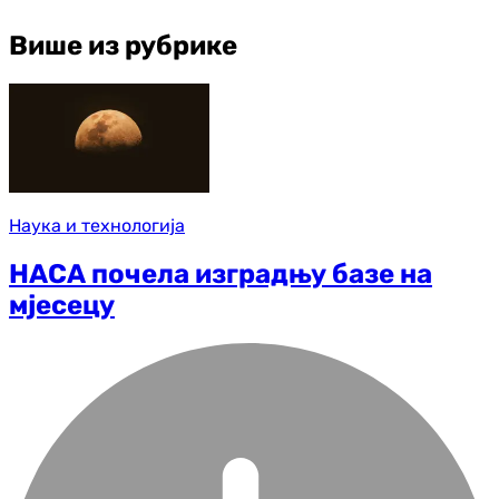
Више из рубрике
Наука и технологија
НАСА почела изградњу базе на
мјесецу