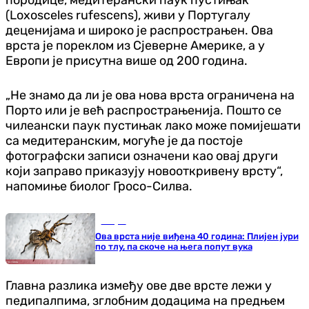
(Loxosceles rufescens), живи у Португалу
деценијама и широко је распрострањен. Ова
врста је пореклом из Сјеверне Америке, а у
Европи је присутна више од 200 година.
„Не знамо да ли је ова нова врста ограничена на
Порто или је већ распрострањенија. Пошто се
чилеански паук пустињак лако може помијешати
са медитеранским, могуће је да постоје
фотографски записи означени као овај други
који заправо приказују новооткривену врсту“,
напомиње биолог Гросо-Силва.
Свијет
Ова врста није виђена 40 година: Плијен јури
по тлу, па скоче на њега попут вука
Главна разлика између ове две врсте лежи у
педипалпима, зглобним додацима на предњем