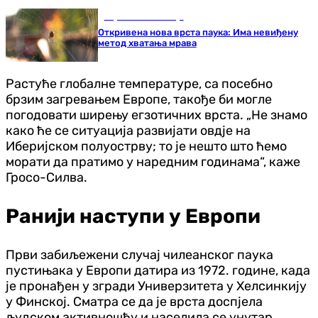
Наука и технологија
Откривена нова врста паука: Има невиђену
метод хватања мрава
Растуће глобалне температуре, са посебно
брзим загревањем Европе, такође би могле
погодовати ширењу егзотичних врста. „Не знамо
како ће се ситуација развијати овдје на
Иберијском полуострву; то је нешто што ћемо
морати да пратимо у наредним годинама“, каже
Гросо-Силва.
Ранији наступи у Европи
Први забиљежени случај чилеанског паука
пустињака у Европи датира из 1972. године, када
је пронађен у згради Универзитета у Хелсинкију
у Финској. Сматра се да је врста доспјела
људском активношћу и населила се унутар