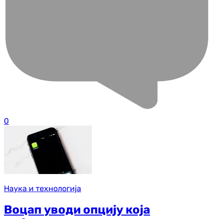
0
Наука и технологија
Воцап уводи опцију која