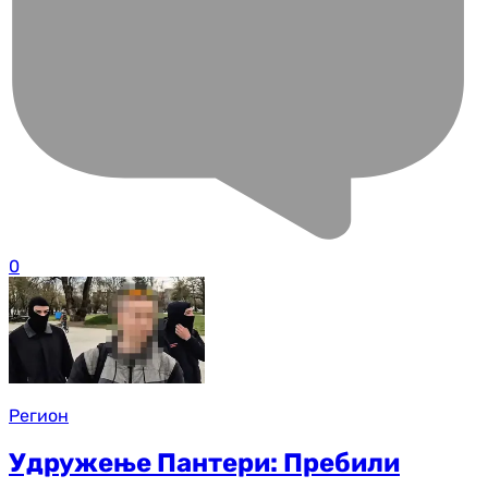
0
Регион
Удружење Пантери: Пребили