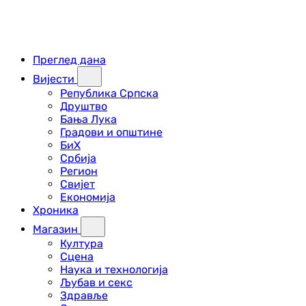
Преглед дана
Вијести
Република Српска
Друштво
Бања Лука
Градови и општине
БиХ
Србија
Регион
Свијет
Економија
Хроника
Магазин
Култура
Сцена
Наука и технологија
Љубав и секс
Здравље