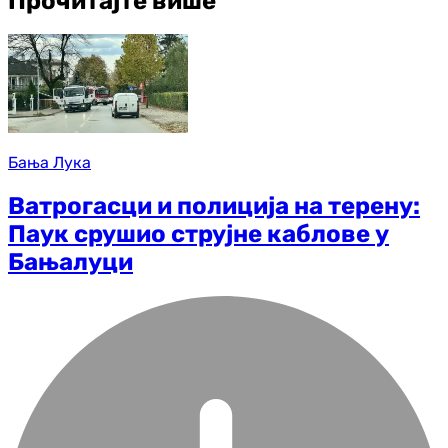
Прочитајте више
Бања Лука
Ватрогасци и полиција на терену:
Паук срушио струјне каблове у
Бањалуци