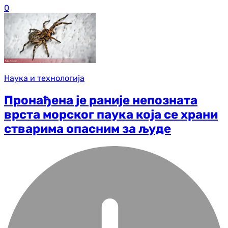
0
Наука и технологија
Пронађена је раније непозната
врста морског паука која се храни
стварима опасним за људе