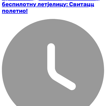
беспилотну летјелицу: Свитацц
полетио!