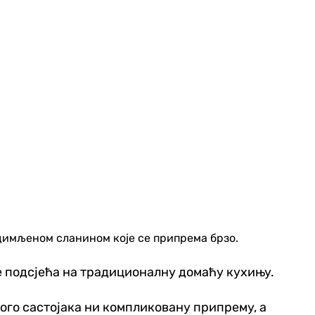
а димљеном сланином које се припрема брзо.
је подсјећа на традиционалну домаћу кухињу.
ного састојака ни компликовану припрему, а