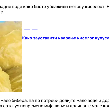
адне воде како бисте ублажили његову киселост. Н
е.
Савјети
Како зауставити кварење киселог купус
мало бибера, па по потреби долијте мало воде и до
ола сата, уз повремено мијешање и доливање мале ко