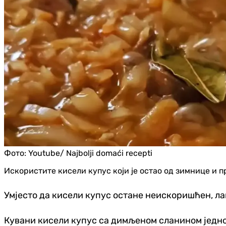
Фото:
Youtube/ Najbolji domaći recepti
Искористите кисели купус који је остао од зимнице и п
Умјесто да кисели купус остане неискоришћен, ла
Кувани кисели купус са димљеном сланином једно ј