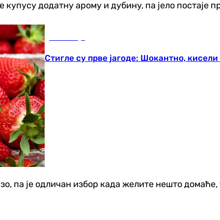
је купусу додатну арому и дубину, па јело постаје 
Економија
Стигле су прве јагоде: Шокантно, кисели
зо, па је одличан избор када желите нешто домаће, 