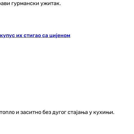
прави гурмански ужитак.
 купус их стигао са цијеном
топло и заситно без дугог стајања у кухињи.