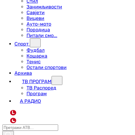
Стил
Занимљивости
Савјети
Вицеви
Ауто-мото
Породица
Питали смо...
Спорт
Фудбал
Кошарка
Тенис
Остали спортови
Архива
ТВ ПРОГРАМ
ТВ Распоред
Програм
А РАДИО
L