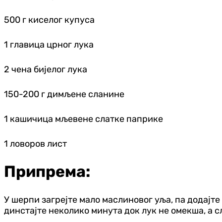
500 г киселог купуса
1 главица црног лука
2 чена бијелог лука
150-200 г димљене сланине
1 кашичица мљевене слатке паприке
1 ловоров лист
Припрема:
У шерпи загрејте мало маслиновог уља, па додајте
динстајте неколико минута док лук не омекша, а с