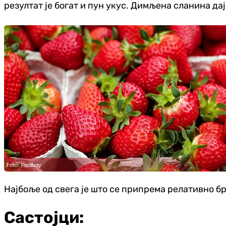
резултат је богат и пун укус. Димљена сланина да
Најбоље од свега је што се припрема релативно бр
Састојци: