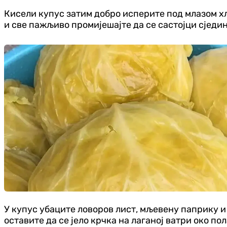
Кисели купус затим добро исперите под млазом хл
и све пажљиво промијешајте да се састојци сједин
У купус убаците ловоров лист, мљевену паприку и 
оставите да се јело крчка на лаганој ватри око п