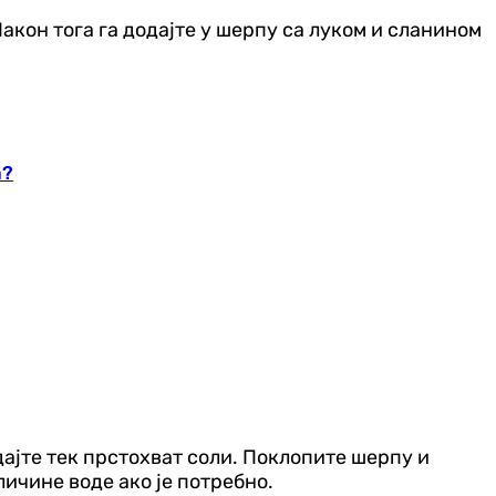
акон тога га додајте у шерпу са луком и сланином
а?
дајте тек прстохват соли. Поклопите шерпу и
личине воде ако је потребно.