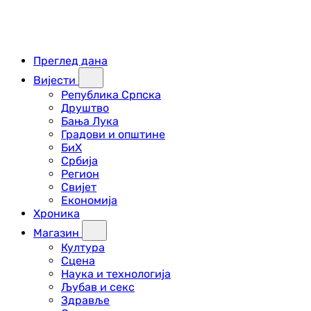
Преглед дана
Вијести
Република Српска
Друштво
Бања Лука
Градови и општине
БиХ
Србија
Регион
Свијет
Економија
Хроника
Магазин
Култура
Сцена
Наука и технологија
Љубав и секс
Здравље