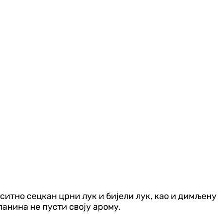
 ситно сецкан црни лук и бијели лук, као и димљен
ланина не пусти своју арому.