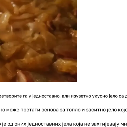
ретворите га у једноставно, али изузетно укусно јело с
ко може постати основа за топло и заситно јело ко
е од оних једноставних јела која не захтијевају м