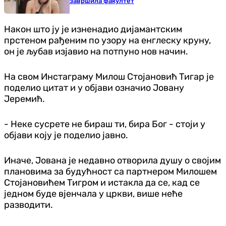
завршила факултет
Након што ју је изненадио дијамантским
прстеном рађеним по узору на енглеску круну,
он је љубав изјавио на потпуно нов начин.
На свом Инстаграму Милош Стојановић Тигар је
поделио цитат и у објави означио Јовану
Јеремић.
- Неке сусрете не бираш ти, бира Бог - стоји у
објави коју је поделио јавно.
Иначе, Јована је недавно отворила душу о својим
плановима за будућност са партнером Милошем
Стојановићем Тигром и истакла да се, кад се
једном буде вјенчала у цркви, више неће
разводити.