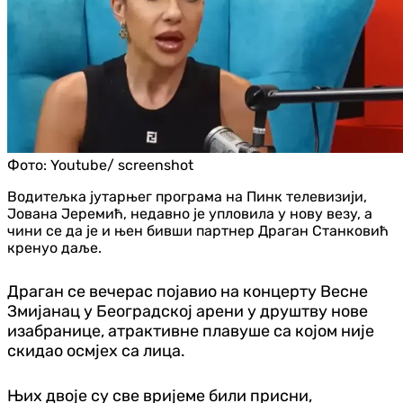
Фото:
Youtube/ screenshot
Водитељка јутарњег програма на Пинк телевизији,
Јована Јеремић, недавно је упловила у нову везу, а
чини се да је и њен бивши партнер Драган Станковић
кренуо даље.
Драган се вечерас појавио на концерту Весне
Змијанац у Београдској арени у друштву нове
изабранице, атрактивне плавуше са којом није
скидао осмјех са лица.
Њих двоје су све вријеме били присни,