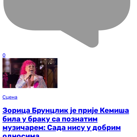
0
Сцена
Зорица Брунцлик је прије Кемиша
била у браку са познатим
музичарем: Сада нису у добрим
односима