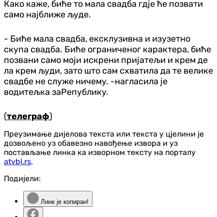
Како каже, биће то мала свадба гдје ће позвати
само најближе људе.
- Биће мала свадба, ексклузивна и изузетно
скупа свадба. Биће ограниченог карактера, биће
позвани само моји искрени пријатељи и крем де
ла крем људи, зато што сам схватила да те велике
свадбе не служе ничему. -нагласила је
водитељка заРепублику.
(
телеграф
)
Преузимање дијелова текста или текста у цјелини је
дозвољено уз обавезно навођење извора и уз
постављање линка ка изворном тексту на порталу
atvbl.rs
.
Подијели:
Линк је копиран!