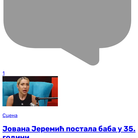
1
Сцена
Јована Јеремић постала баба у 35.
години