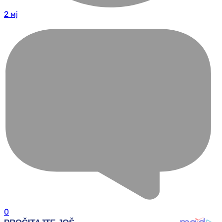
2 мј
0