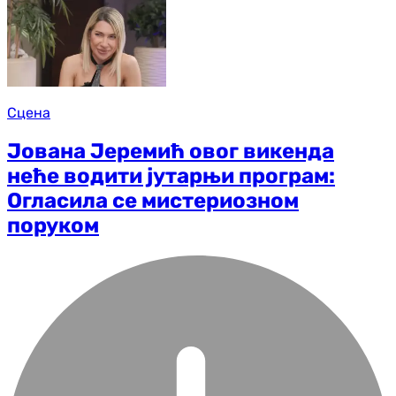
Сцена
Јована Јеремић овог викенда
неће водити јутарњи програм:
Огласила се мистериозном
поруком