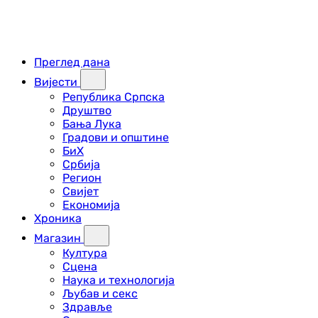
Преглед дана
Вијести
Република Српска
Друштво
Бања Лука
Градови и општине
БиХ
Србија
Регион
Свијет
Економија
Хроника
Магазин
Култура
Сцена
Наука и технологија
Љубав и секс
Здравље