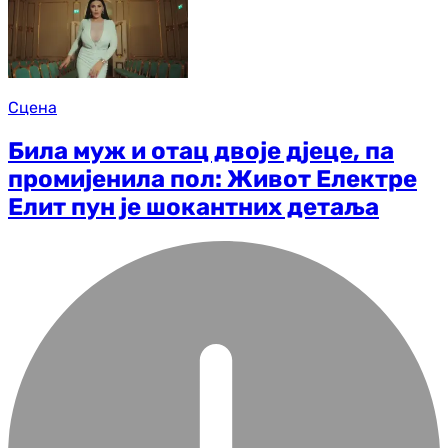
Сцена
Била муж и отац двоје д‌јеце, па
промијенила пол: Живот Електре
Елит пун је шокантних детаља