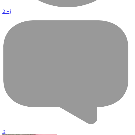
2 мј
0