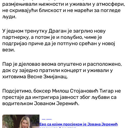
размјењивали њежности и уживали у атмосфери,
не скривајући блискост и не марећи за погледе
људи.
У једном тренутку Драган је загрлио нову
партнерку, а потом је и пољубио, чиме је
подгријао приче да је потпуно срећан у новој
вези.
Пар је дјеловао веома опуштено и расположено,
док су заједно пратили концерт и уживали у
хитовима Весне Змијанац.
Подсјетимо, боксер Милош Стојановић Тигар не
престаје да интригира јавност због љубави са
водитељком Јованом Јеремић.
Сцена
Ево са којим просјеком је Јована Јеремић