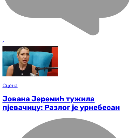
1
Сцена
Јована Јеремић тужила
пјевачицу: Разлог је урнебесан