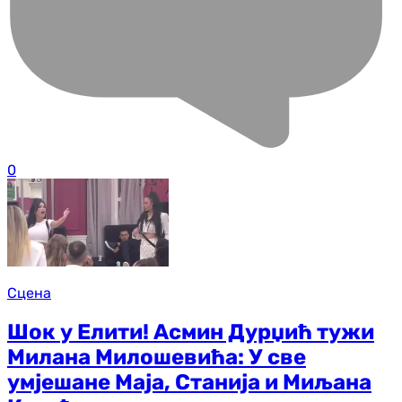
0
Сцена
Шок у Елити! Асмин Дурџић тужи
Милана Милошевића: У све
умјешане Маја, Станија и Миљана