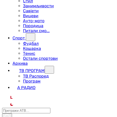
Стил
Занимљивости
Савјети
Вицеви
Ауто-мото
Породица
Питали смо...
Спорт
Фудбал
Кошарка
Тенис
Остали спортови
Архива
ТВ ПРОГРАМ
ТВ Распоред
Програм
А РАДИО
L