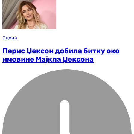
Сцена
Парис Џексон добила битку око
имовине Мајкла Џексона