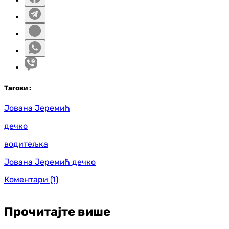
Таг
ови
:
Јована Јеремић
дечко
водитељка
Јована Јеремић дечко
Коментари
(1)
Прочитајте више