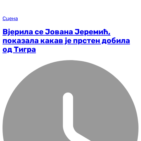
Сцена
Вјерила се Јована Јеремић,
показала какав је прстен добила
од Тигра