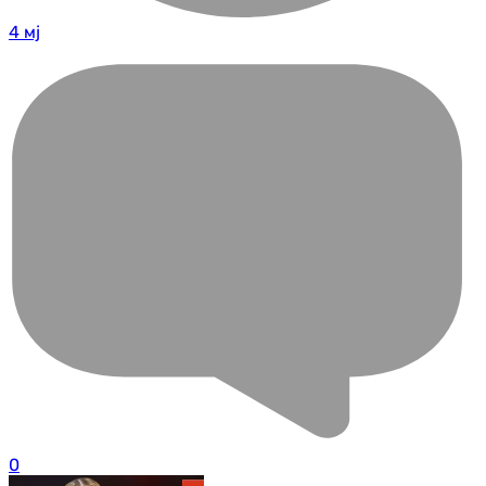
4 мј
0