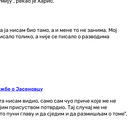
ију", рекао је Харис.
а ја нисам био тамо, а и мене то не занима. Мој
исало толико, а није се писало о разводима
ожбе о Јасеновцу
та нисам видио, само сам чуо приче које ме не
ојим присуством потврдио. Тај случај ме не
о пуни главу и да сједим и да размишљам о томе",