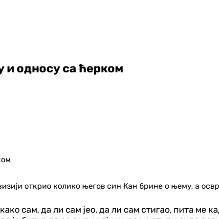
 и односу са ћерком
изији открио колико његов син Кан брине о њему, а освр
 како сам, да ли сам јео, да ли сам стигао, пита ме 