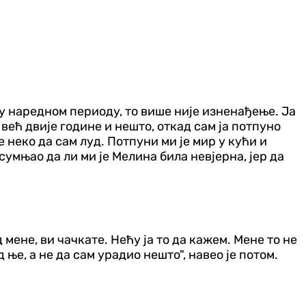
и у наредном периоду, то више није изненађење. Ја
 већ двије године и нешто, откад сам ја потпуно
 неко да сам луд. Потпуни ми је мир у кући и
умњао да ли ми је Мелина била невјерна, јер да
мене, ви чачкате. Нећу ја то да кажем. Мене то не
ње, а не да сам урадио нешто", навео је потом.