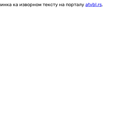
линка ка изворном тексту на порталу
atvbl.rs
.