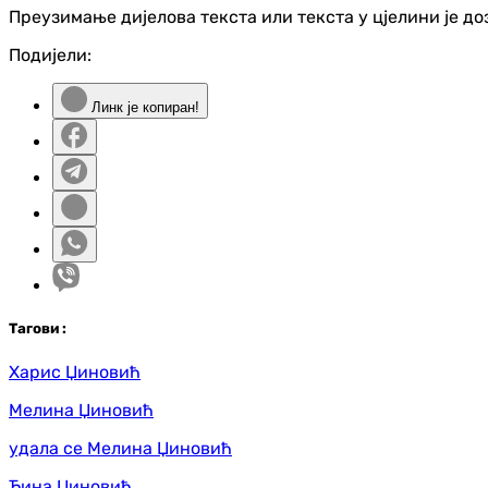
Преузимање дијелова текста или текста у цјелини је д
Подијели:
Линк је копиран!
Таг
ови
:
Харис Џиновић
Мелина Џиновић
удала се Мелина Џиновић
Ђина Џиновић