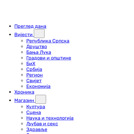
Преглед дана
Вијести
Република Српска
Друштво
Бања Лука
Градови и општине
БиХ
Србија
Регион
Свијет
Економија
Хроника
Магазин
Култура
Сцена
Наука и технологија
Љубав и секс
Здравље