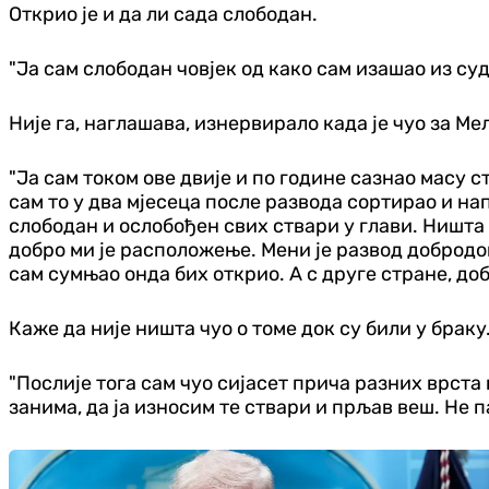
Открио је и да ли сада слободан.
"Ја сам слободан човјек од како сам изашао из суда
Није га, наглашава, изнервирало када је чуо за Ме
"Ја сам током ове двије и по године сазнао масу с
сам то у два мјесеца после развода сортирао и нап
слободан и ослобођен свих ствари у глави. Ништа 
добро ми је расположење. Мени је развод добродош
сам сумњао онда бих открио. А с друге стране, доб
Каже да није ништа чуо о томе док су били у браку
"Послије тога сам чуо сијасет прича разних врста 
занима, да ја износим те ствари и прљав веш. Не п