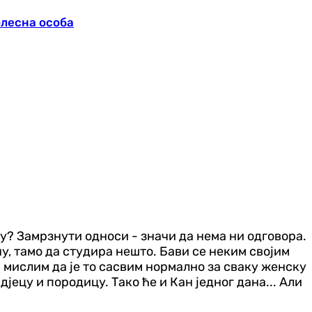
олесна особа
ју? Замрзнути односи - значи да нема ни одговора.
ну, тамо да студира нешто. Бави се неким својим
 ја мислим да је то сасвим нормално за сваку женску
дјецу и породицу. Тако ће и Кан једног дана... Али