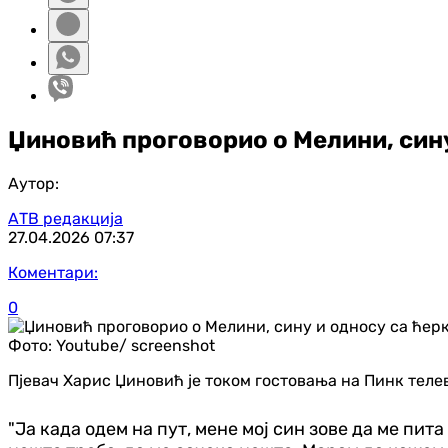
Џиновић проговорио о Мелини, сину
Аутор:
АТВ редакција
27.04.2026
07:37
Коментари:
0
Фото:
Youtube/ screenshot
Пјевач Харис Џиновић је током гостовања на Пинк телев
"Ја када одем на пут, мене мој син зове да ме пита