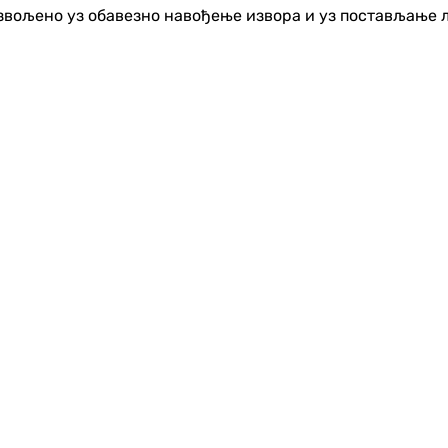
озвољено уз обавезно навођење извора и уз постављање 