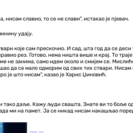
, нисам славио, то се не слави", истакао је пјевач.
линину удају.
твари које сам прескочио. И сад, шта год да се дес
равио рез. Готово, нема ништа више и крај. То траје
ме не занима, само идем около и смијем се. Мислиће
ао да се мало одморим од свих тих ствари. Нисам с
ро је што нисам", казао је Харис Џиновић.
.
и тако даље. Кажу људи свашта. Знате ви то боље од 
ада ми на памет. Ја се никад нисам накашљао поред 
Свијет