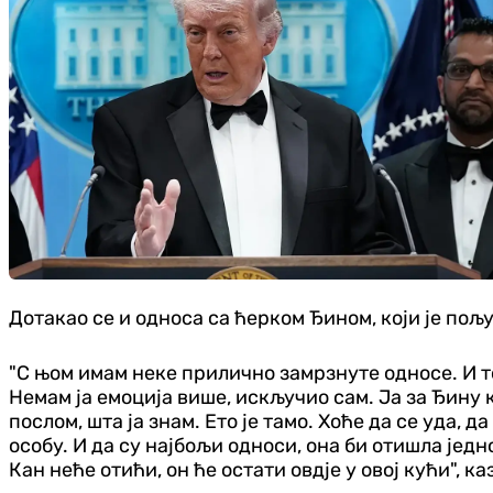
Дотакао се и односа са ћерком Ђином, који је пољ
"С њом имам неке прилично замрзнуте односе. И то
Немам ја емоција више, искључио сам. Ја за Ђину к
послом, шта ја знам. Ето је тамо. Хоће да се уда, 
особу. И да су најбољи односи, она би отишла једно
Кан неће отићи, он ће остати овдје у овој кући", ка