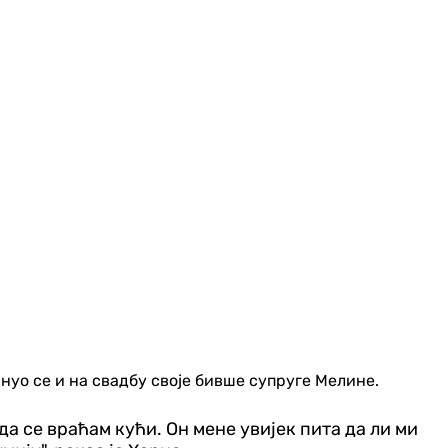
нуо се и на свадбу своје бивше супруге Мелине.
када се враћам кући. Он мене увијек пита да ли ми