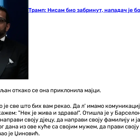
Трамп: Нисам био забринут, нападач је б
уљан откако се она приклонила мајци.
 је све што бих вам рекао. Да л' имамо комуникаци
ажем: "Нек је жива и здрава!". Отишла је у Барсело
да направи своју дјецу, да направи своју фамилију и
г дана из ове куће са својим мужем, да прави своју 
зао је Џиновић.