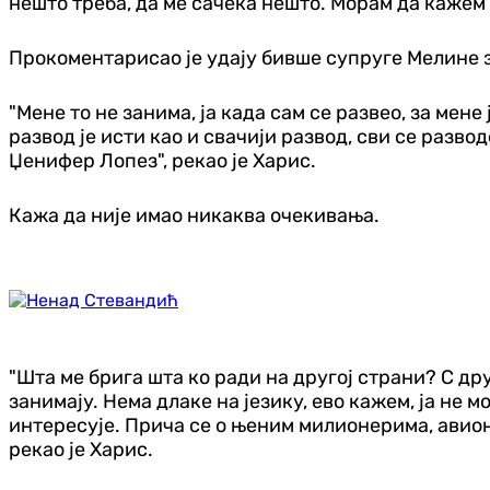
нешто треба, да ме сачека нешто. Морам да кажем д
Прокоментарисао је удају бивше супруге Мелине з
"Мене то не занима, ја када сам се развео, за мене 
развод је исти као и свачији развод, сви се разво
Џенифер Лопез", рекао је Харис.
Кажа да није имао никаква очекивања.
"Шта ме брига шта ко ради на другој страни? С др
занимају. Нема длаке на језику, ево кажем, ја не 
интересује. Прича се о њеним милионерима, авиони
рекао је Харис.