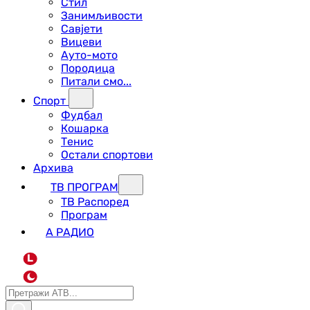
Стил
Занимљивости
Савјети
Вицеви
Ауто-мото
Породица
Питали смо...
Спорт
Фудбал
Кошарка
Тенис
Остали спортови
Архива
ТВ ПРОГРАМ
ТВ Распоред
Програм
А РАДИО
L