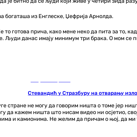
а је битно да се људи који живе у четири зида разум
а богаташа из Енглеске, Џефрија Арнолда.
је то готова прича, како мене неко да пита за то, кад
де. Људи данас имају минимум три брака. О мом се п
Република Српска
Стевандић у Стразбуру на отварању изл
уге стране не могу да говорим ништа о томе јер ниш
могу да кажем ништа што нисам видео ни осјетио, св
ма и камионима. Не желим да причам о њој, да ми т