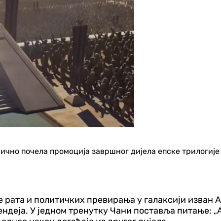
званично почела промоција завршног дијела епске трилоги
е рата и политичких превирања у галаксији изван А
ндеја. У једном тренутку Чани поставља питање: „А