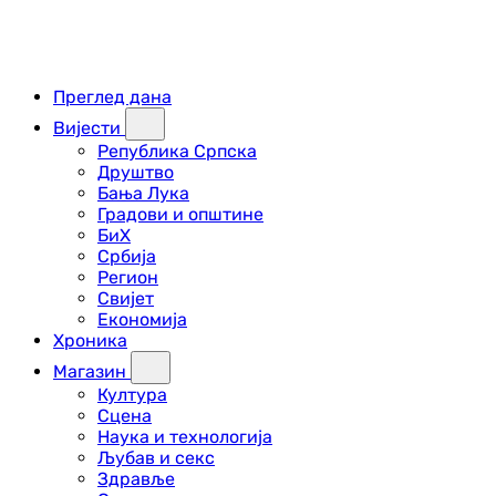
Преглед дана
Вијести
Република Српска
Друштво
Бања Лука
Градови и општине
БиХ
Србија
Регион
Свијет
Економија
Хроника
Магазин
Култура
Сцена
Наука и технологија
Љубав и секс
Здравље