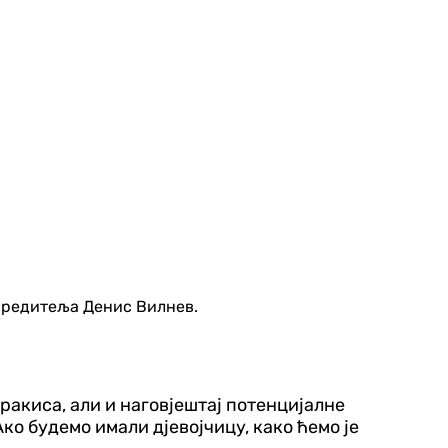
је редитеља Денис Вилнев.
ракиса, али и наговјештај потенцијалне
ко будемо имали дјевојчицу, како ћемо је