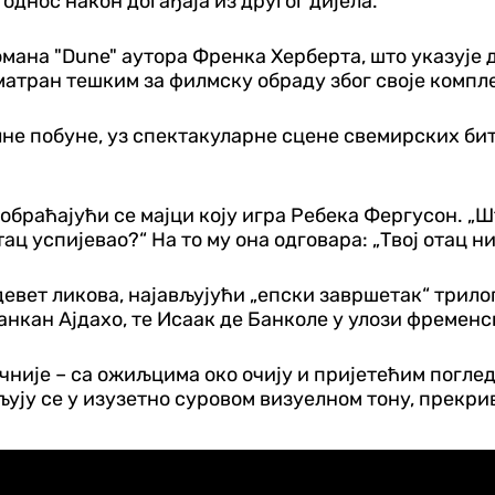
 однос након догађаја из другог дијела.
омана "Dune" аутора Френка Херберта, што указује 
 сматран тешким за филмску обраду због своје компл
е побуне, уз спектакуларне сцене свемирских бита
и, обраћајући се мајци коју игра Ребека Фергусон. 
ц успијевао?“ На то му она одговара: „Твој отац ни
девет ликова, најављујући „епски завршетак“ трило
анкан Ајдахо, те Исаак де Банколе у улози фременс
чније – са ожиљцима око очију и пријетећим погле
љују се у изузетно суровом визуелном тону, прекри