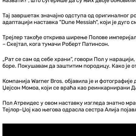
назвати?“, што сугерише да су њих двоје обновили
Тај завршетак значајно одступа од оригиналног р
адаптацији наставка "Dune Messiah", који је дуго
Трејлер такође открива ширење Полове империјалн
– Скејтал, кога тумачи Роберт Патинсон.
„Рат се сам од себе храни“, говори Пол у нарациј
боре. Покушавам да заштитим породицу. Како је ота
Компанија Warner Bros. објавила је и фотографије 
Џејсон Момоа, који се враћа као реинкарнирани Д
Пол Атреидес у овом наставку изгледа знатно мра
Тејлор-Џој као његова одрасла сестра Алија појав