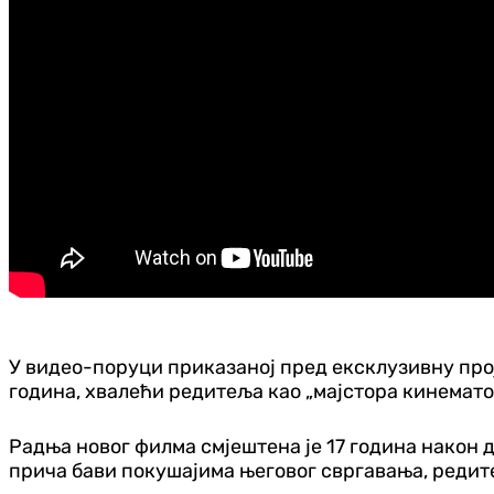
У видео-поруци приказаној пред ексклузивну прој
година, хвалећи редитеља као „мајстора кинематог
Радња новог филма смјештена је 17 година након д
прича бави покушајима његовог свргавања, редите