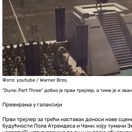
Фото:
youtube / Warner Bros.
"Dune: Part Three" добио је први трејлер, а тиме је и 
Превирања у галаксији
Први трејлер за трећи наставак доноси нове сцен
будућности Пола Атреидеса и Чани, коју тумачи Зе