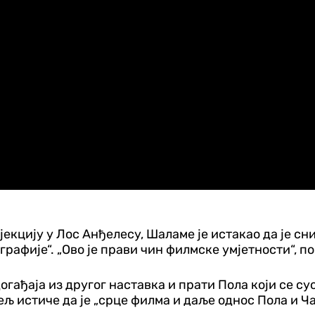
екцију у Лос Анђелесу, Шаламе је истакао да је сн
рафије“. „Ово је прави чин филмске умјетности“, по
огађаја из другог наставка и прати Пола који се с
љ истиче да је „срце филма и даље однос Пола и Ча