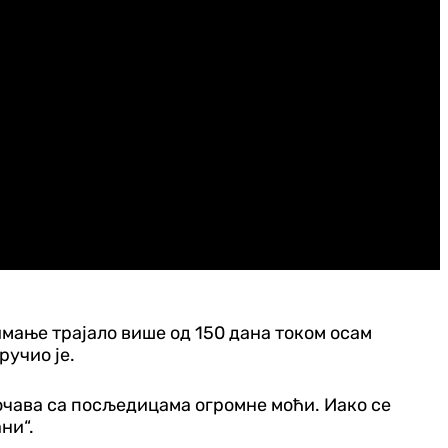
имање трајало више од 150 дана током осам
ручио је.
уочава са посљедицама огромне моћи. Иако се
ни“.