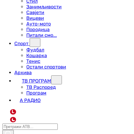
Стил
Занимљивости
Савјети
Вицеви
Ауто-мото
Породица
Питали смо...
Спорт
Фудбал
Кошарка
Тенис
Остали спортови
Архива
ТВ ПРОГРАМ
ТВ Распоред
Програм
А РАДИО
L