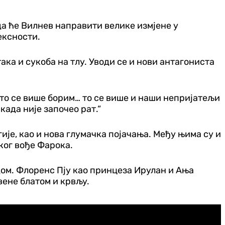
да ће Вилнев направити велике измјене у
ексности.
ка и сукоба на тлу. Уводи се и нови антагониста
„Што се више борим… то се више и наши непријатељи
када није започео рат.“
гије, као и нова глумачка појачања. Међу њима су и
ког вође Фарока.
дом. Флоренс Пју као принцеза Ирулан и Ања
вене блатом и крвљу.