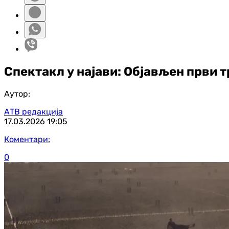
Спектакл у најави: Објављен први тр
Аутор:
АТВ редакција
17.03.2026
19:05
Коментари:
0