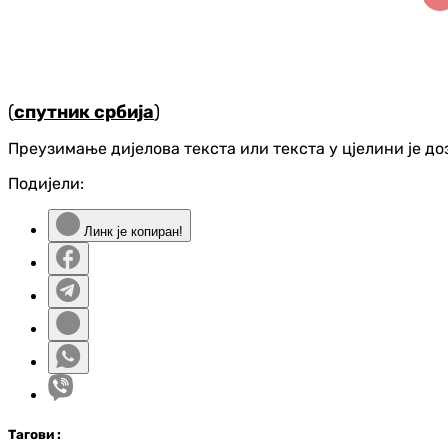
(
спутник србија
)
Преузимање дијелова текста или текста у цјелини је д
Подијели:
Линк је копиран!
Таг
ови
: