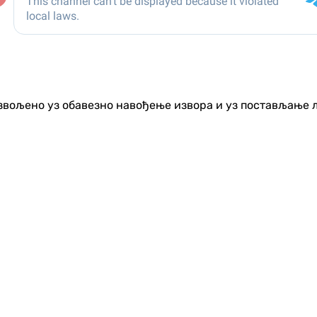
озвољено уз обавезно навођење извора и уз постављање 