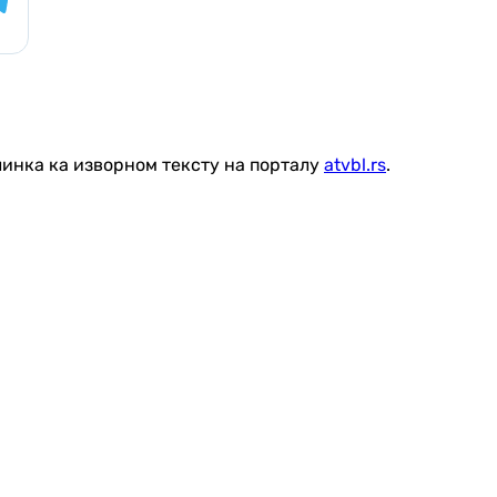
линка ка изворном тексту на порталу
atvbl.rs
.