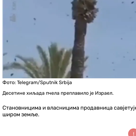
Фото:
Telegram/Sputnik Srbija
Десетине хиљада пчела преплавило је Израел.
Становницима и власницима продавница савjетује с
широм земље.