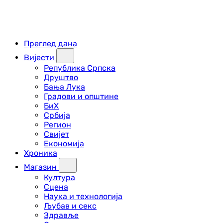
Преглед дана
Вијести
Република Српска
Друштво
Бања Лука
Градови и општине
БиХ
Србија
Регион
Свијет
Економија
Хроника
Магазин
Култура
Сцена
Наука и технологија
Љубав и секс
Здравље