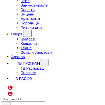
Стил
Занимљивости
Савјети
Вицеви
Ауто-мото
Породица
Питали смо...
Спорт
Фудбал
Кошарка
Тенис
Остали спортови
Архива
ТВ ПРОГРАМ
ТВ Распоред
Програм
А РАДИО
L