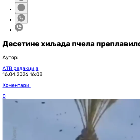
Десетине хиљада пчела преплавил
Аутор:
АТВ редакција
16.04.2026
16:08
Коментари:
0