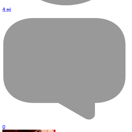
4 мј
0