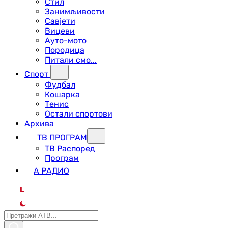
Стил
Занимљивости
Савјети
Вицеви
Ауто-мото
Породица
Питали смо...
Спорт
Фудбал
Кошарка
Тенис
Остали спортови
Архива
ТВ ПРОГРАМ
ТВ Распоред
Програм
А РАДИО
L