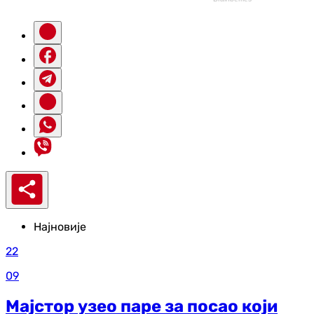
Најновије
22
09
Мајстор узео паре за посао који