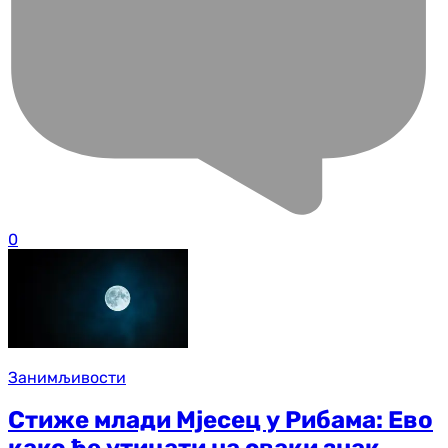
0
Занимљивости
Стиже млади Мјесец у Рибама: Ево