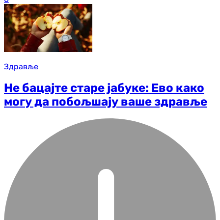
Здравље
Не бацајте старе јабуке: Ево како
могу да побољшају ваше здравље