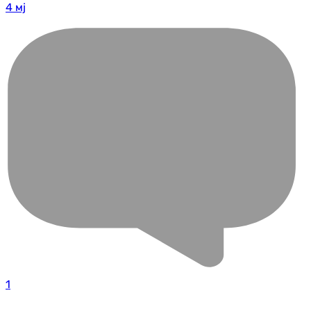
4 мј
1