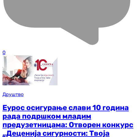
0
Друштво
Еурос осигурање слави 10 година
рада подршком младим
предузетницама: Отворен конкурс
„Деценија сигурности: Твоја