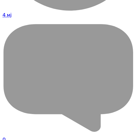
4 мј
0