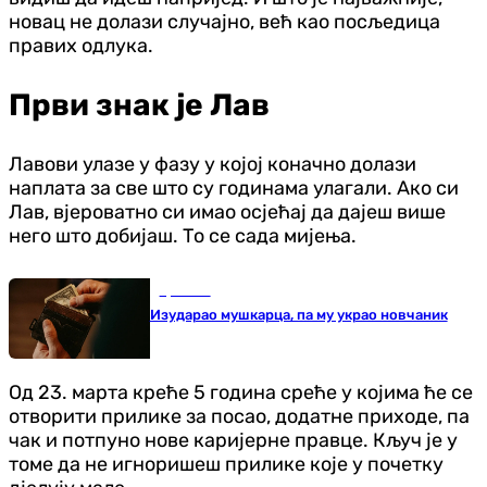
новац не долази случајно, већ као посљедица
правих одлука.
Први знак је Лав
Лавови улазе у фазу у којој коначно долази
наплата за све што су годинама улагали. Ако си
Лав, вјероватно си имао осјећај да дајеш више
него што добијаш. То се сада мијења.
Хроника
Изударао мушкарца, па му украо новчаник
Од 23. марта креће 5 година среће у којима ће се
отворити прилике за посао, додатне приходе, па
чак и потпуно нове каријерне правце. Кључ је у
томе да не игноришеш прилике које у почетку