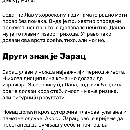
дјелују мале.
Један је Лав у хороскопу, годинама је радио исти
посао без помака. Онда је прихватио споредни
пројекат, нешто што је дјеловало небитно. Данас
му је то главни извор прихода. Управо тако
долази ова врста среће, тихо, али моћно.
Други знак је Јарац
Јарац улази у можда најважнији период живота.
Њихова дисциплина коначно долази до
изражаја. За разлику од Лава, код њих 5 година
среће долази кроз стабилност - мање ризика,
али сигурнији резултати.
Новац долази кроз дугорочне планове, улагања и
паметне одлуке. Ако си Јарац, ово је вријеме да
престанеш да сумњаш у себе и почнеш да