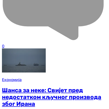
0
Економија
Шанса за неке: Свијет пред
недостатком кључног производа
због Ирана