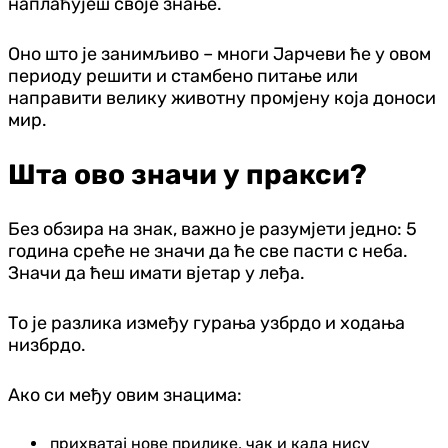
наплаћујеш своје знање.
Оно што је занимљиво – многи Јарчеви ће у овом
периоду решити и стамбено питање или
направити велику животну промјену која доноси
мир.
Шта ово значи у пракси?
Без обзира на знак, важно је разумјети једно: 5
година среће не значи да ће све пасти с неба.
Значи да ћеш имати вјетар у леђа.
То је разлика између гурања узбрдо и ходања
низбрдо.
Ако си међу овим знацима:
прихватај нове прилике, чак и када нису