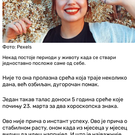
Фото:
Pexels
Некад постоје периоди у животу када се ствари
једноставно посложе саме од себе.
Није то она пролазна срећа која траје неколико
дана, већ озбиљан, дугорочан помак.
Један такав талас доноси 5 година среће које
почињу 23. марта за два хороскопска знака.
Ово није прича о инстант успеху. Ово је прича о
стабилном расту, оном када из мјесеца у мјесец
видиш да идеш напријед. И што је најважније,