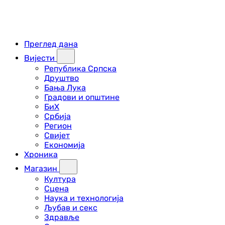
Преглед дана
Вијести
Република Српска
Друштво
Бања Лука
Градови и општине
БиХ
Србија
Регион
Свијет
Економија
Хроника
Магазин
Култура
Сцена
Наука и технологија
Љубав и секс
Здравље