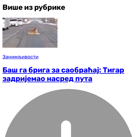
Више из рубрике
Занимљивости
Баш га брига за саобраћај: Тигар
задријемао насред пута