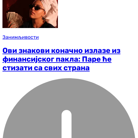
Занимљивости
Ови знакови коначно излазе из
финансијског пакла: Паре ће
стизати са свих страна