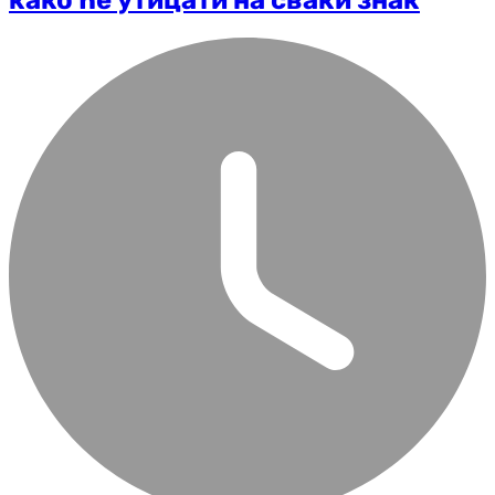
како ће утицати на сваки знак