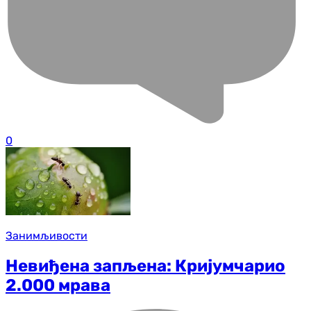
0
Занимљивости
Невиђена запљена: Кријумчарио
2.000 мрава