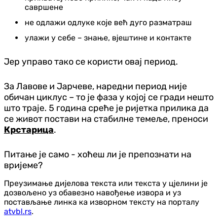
савршене
не одлажи одлуке које већ дуго разматраш
улажи у себе – знање, вјештине и контакте
Јер управо тако се користи овај период.
За Лавове и Јарчеве, наредни период није
обичан циклус – то је фаза у којој се гради нешто
што траје. 5 година среће је ријетка прилика да
се живот постави на стабилне темеље, преноси
Крстарица
.
Питање је само - хоћеш ли је препознати на
вријеме?
Преузимање дијелова текста или текста у цјелини је
дозвољено уз обавезно навођење извора и уз
постављање линка ка изворном тексту на порталу
atvbl.rs
.