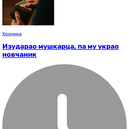
Хроника
Изударао мушкарца, па му украо
новчаник