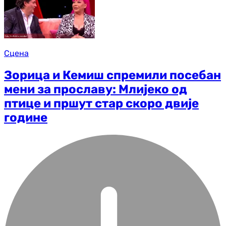
Сцена
Зорица и Кемиш спремили посебан
мени за прославу: Млијеко од
птице и пршут стар скоро двије
године