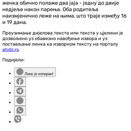
женка обично полаже два јаја - једну до двије
недјеље након парења. Оба родитеља
наизмјенично леже на њима, што траје између 16
и 19 дана.
Преузимање дијелова текста или текста у цјелини је
дозвољено уз обавезно навођење извора и уз
постављање линка ка изворном тексту на порталу
atvbl.rs
.
Подијели:
Линк је копиран!