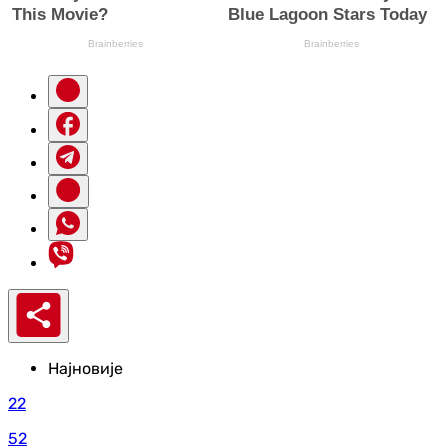
Најновије
22
52