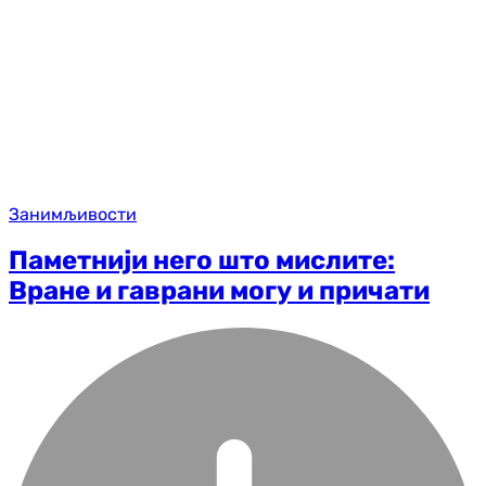
Занимљивости
Паметнији него што мислите:
Вране и гаврани могу и причати