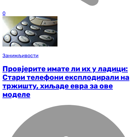
0
Занимљивости
Провјерите имате ли их у ладици:
Стари телефони експлодирали на
тржишту, хиљаде евра за ове
моделе