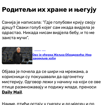
Родитељи их хране и његују
Санија је написала: “Гдје голубови крију своју
дјецу? Сваки голуб којег сам икада видјела је
одрастао. Никада нисам видјела бебу, и то ме
заиста мучи”.
Кошарка
Ово је кћерка Жељка Обрадовића: Има
занимљив хоби
Објава је почела да се шири на мрежама, а
корисници су покушавали да одгонетну
мистерију. Одговор лежи у начину на који се ове
птице размножавају и подижу младе, преноси
Daily Mail
.
Наиме, птићи остају у гнезду и до мјесец и по