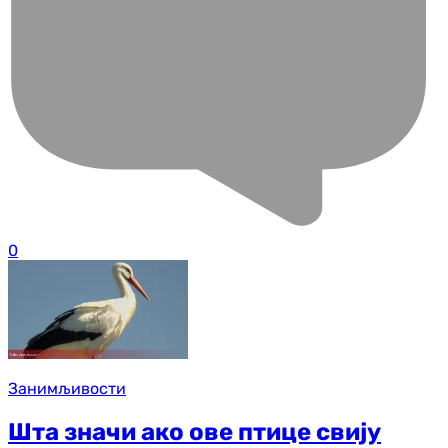
0
Занимљивости
Шта значи ако ове птице свију