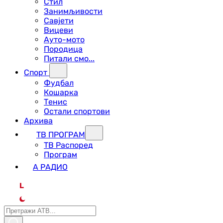
Стил
Занимљивости
Савјети
Вицеви
Ауто-мото
Породица
Питали смо...
Спорт
Фудбал
Кошарка
Тенис
Остали спортови
Архива
ТВ ПРОГРАМ
ТВ Распоред
Програм
А РАДИО
L