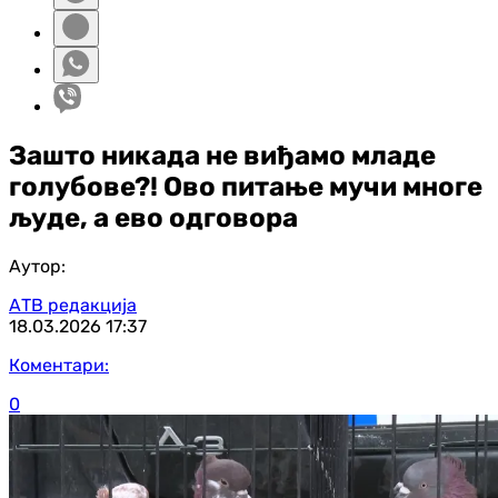
Зашто никада не виђамо младе
голубове?! Ово питање мучи многе
људе, а ево одговора
Аутор:
АТВ редакција
18.03.2026
17:37
Коментари:
0