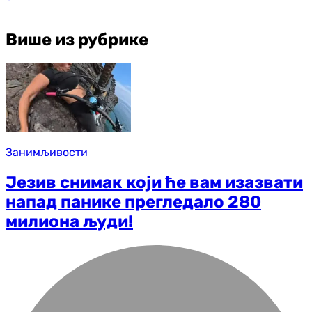
Више из рубрике
Занимљивости
Језив снимак који ће вам изазвати
напад панике прегледало 280
милиона људи!