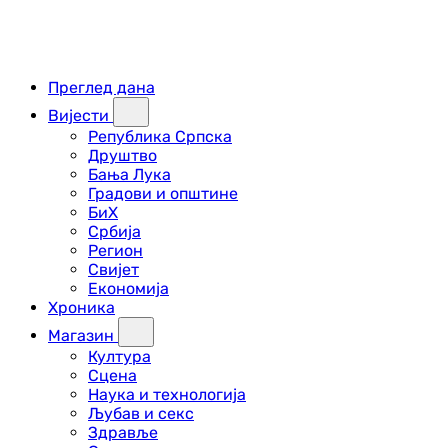
Преглед дана
Вијести
Република Српска
Друштво
Бања Лука
Градови и општине
БиХ
Србија
Регион
Свијет
Економија
Хроника
Магазин
Култура
Сцена
Наука и технологија
Љубав и секс
Здравље