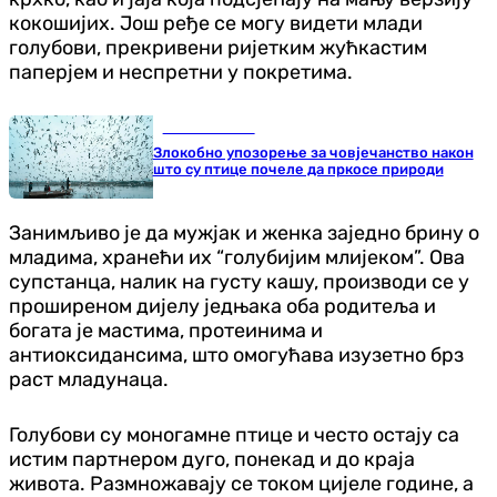
кокошијих. Још ређе се могу видети млади
голубови, прекривени ријетким жућкастим
паперјем и неспретни у покретима.
Занимљивости
Злокобно упозорење за човјечанство након
што су птице почеле да пркосе природи
Занимљиво је да мужјак и женка заједно брину о
младима, хранећи их “голубијим млијеком”. Ова
супстанца, налик на густу кашу, производи се у
проширеном дијелу једњака оба родитеља и
богата је мастима, протеинима и
антиоксидансима, што омогућава изузетно брз
раст младунаца.
Голубови су моногамне птице и често остају са
истим партнером дуго, понекад и до краја
живота. Размножавају се током цијеле године, а