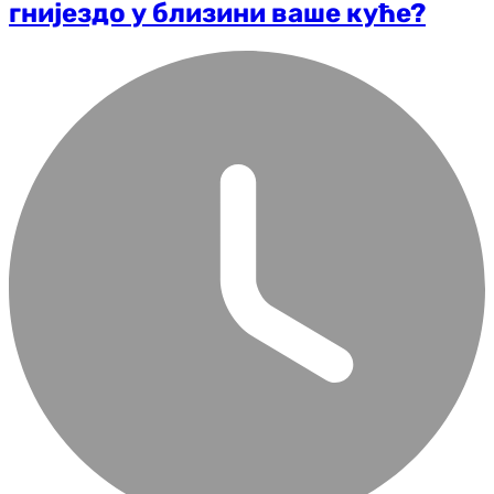
гнијездо у близини ваше куће?