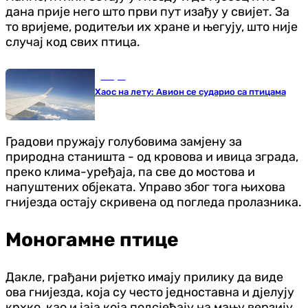
дана прије него што први пут изађу у свијет. За
то вријеме, родитељи их хране и његују, што није
случај код свих птица.
Свијет
Хаос на лету: Авион се сударио са птицама
Градови пружају голубовима замјену за
природна станишта - од кровова и ивица зграда,
преко клима-уређаја, па све до мостова и
напуштених објеката. Управо због тога њихова
гнијезда остају скривена од погледа пролазника.
Моногамне птице
Дакле, грађани ријетко имају прилику да виде
ова гнијезда, која су често једноставна и дјелују
крхко, као и јаја која подсјећају на мању верзију