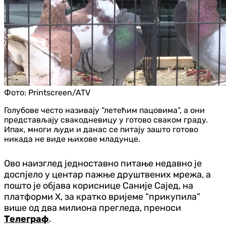
Фото:
Printscreen/ATV
Голубове често називају “летећим пацовима”, а они
представљају свакодневицу у готово сваком граду.
Ипак, многи људи и данас се питају зашто готово
никада не виде њихове младунце.
Ово наизглед једноставно питање недавно је
доспјело у центар пажње друштвених мрежа, а
пошто је објава кориснице Саније Сајед, на
платформи X, за кратко вријеме “прикупила”
више од два милиона прегледа, преноси
Телеграф
.