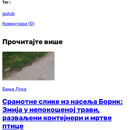
Таг
:
golub
Коментари
(0)
Прочитајте више
Бања Лука
Срамотне слике из насеља Борик:
Змија у непокошеној трави,
разваљени контејнери и мртве
птице