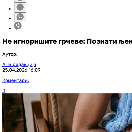
Не игноришите грчеве: Познати ље
Аутор:
АТВ редакција
25.04.2026
16:09
Коментари:
0