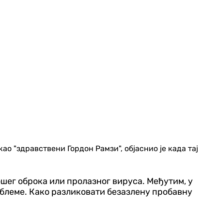
о "здравствени Гордон Рамзи", објаснио је када тај
лошег оброка или пролазног вируса. Међутим, у
облеме. Како разликовати безазлену пробавну