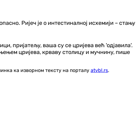
пасно. Ријеч је о интестиналној исхемији – стању
ици, пријатељу, ваша су се цријева већ 'одјавила'.
жњењем цријева, крваву столицу и мучнину, пише
линка ка изворном тексту на порталу
atvbl.rs
.