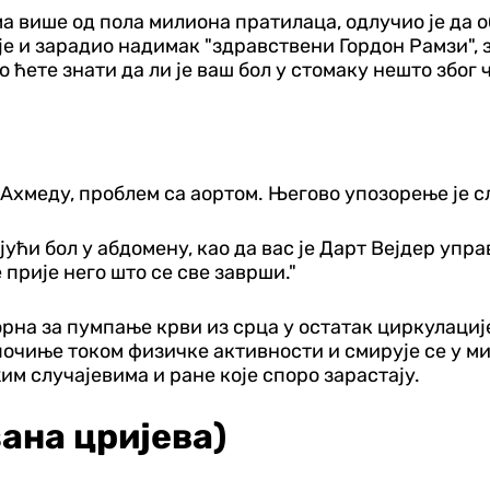
а више од пола милиона пратилаца, одлучио је да 
е и зарадио надимак "здравствени Гордон Рамзи", з
 ћете знати да ли је ваш бол у стомаку нешто због ч
р Ахмеду, проблем са аортом. Његово упозорење је 
ући бол у абдомену, као да вас је Дарт Вејдер упра
 прије него што се све заврши."
ворна за пумпање крви из срца у остатак циркулаци
 почиње током физичке активности и смирује се у м
м случајевима и ране које споро зарастају.
ана цријева)