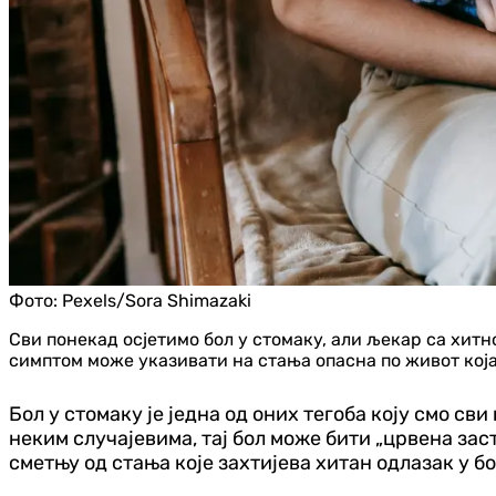
Фото:
Pexels/Sora Shimazaki
Сви понекад осјетимо бол у стомаку, али љекар са хитн
симптом може указивати на стања опасна по живот која
Бол у стомаку је једна од оних тегоба коју смо с
неким случајевима, тај бол може бити „црвена за
сметњу од стања које захтијева хитан одлазак у б