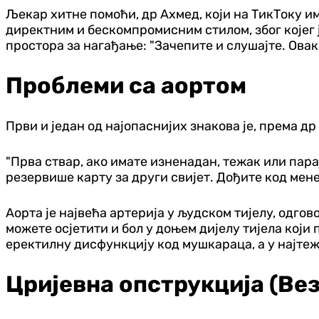
Љекар хитне помоћи, др Ахмед, који на ТикТоку им
директним и бескомпромисним стилом, због којег ј
простора за нагађање: "Зачепите и слушајте. Овако
Проблеми са аортом
Први и један од најопаснијих знакова је, према д
"Прва ствар, ако имате изненадан, тежак или парај
резервише карту за други свијет. Дођите код мене
Аорта је највећа артерија у људском тијелу, одго
можете осјетити и бол у доњем дијелу тијела који
еректилну дисфункцију код мушкараца, а у најтежи
Цријевна опструкција (Вез