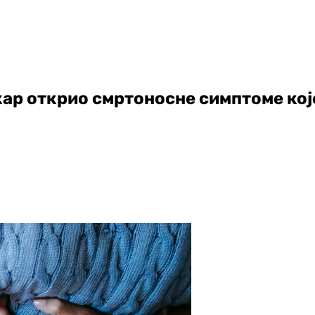
кар открио смртоносне симптоме кој