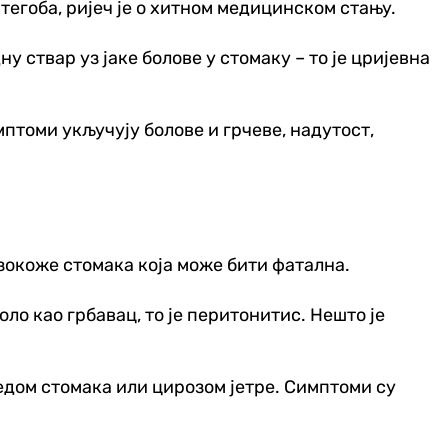
тегоба, ријеч је о хитном медицинском стању.
у ствар уз јаке болове у стомаку – то је цријевна
птоми укључују болове и грчеве, надутост,
зокоже стомака која може бити фатална.
оло као грбавац, то је перитонитис. Нешто је
едом стомака или цирозом јетре. Симптоми су