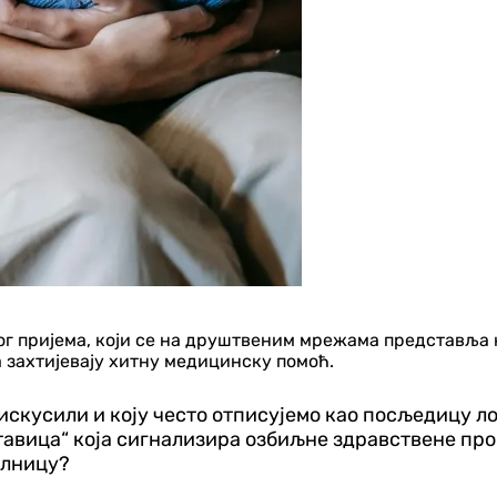
ог пријема, који се на друштвеним мрежама представља ка
 захтијевају хитну медицинску помоћ.
ви искусили и коју често отписујемо као посљедицу 
ставица“ која сигнализира озбиљне здравствене пр
олницу?