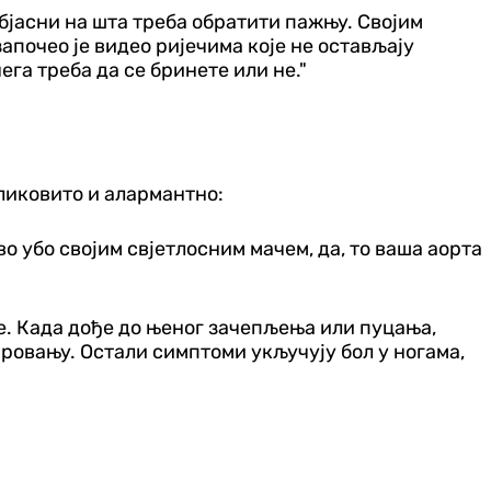
објасни на шта треба обратити пажњу. Својим
апочео је видео ријечима које не остављају
ега треба да се бринете или не."
сликовито и алармантно:
во убо својим свјетлосним мачем, да, то ваша аорта
је. Када дође до њеног зачепљења или пуцања,
ировању. Остали симптоми укључују бол у ногама,