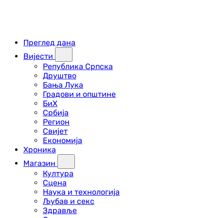
Преглед дана
Вијести
Република Српска
Друштво
Бања Лука
Градови и општине
БиХ
Србија
Регион
Свијет
Економија
Хроника
Магазин
Култура
Сцена
Наука и технологија
Љубав и секс
Здравље