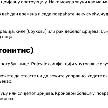
 цријевну опструкцију. Иако можда звучи као мања 
р већ дан времена и сада повраћате неку смеђу, чудн
ција, киле (брухови) или рак дебелог цријева. Сим
д срца.
тонитис)
а потрбушнице. Ријеч је о инфекцији унутрашње слу
 можете да стојите ни да лежите усправно, ходате ок
љекар.
уцу или слијепог цријева, Кроновом болешћу, повр
окрење.