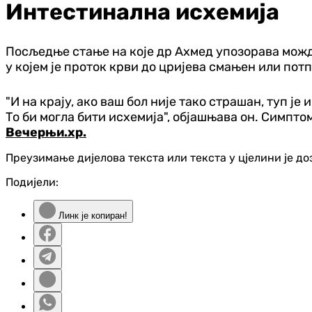
Интестинална исхемија
Посљедње стање на које др Ахмед упозорава можда 
у којем је проток крви до цријева смањен или пот
"И на крају, ако ваш бол није тако страшан, туп је
То би могла бити исхемија", објашњава он. Симпт
Вечерњи.хр.
Преузимање дијелова текста или текста у цјелини је д
Подијели:
Линк је копиран!