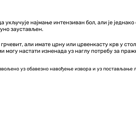
укључује најмање интензиван бол, али је једнако о
пуно заустављен.
 и грчевит, али имате црну или црвенкасту крв у стол
оми могу настати изненада уз наглу потребу за пра
озвољено уз обавезно навођење извора и уз постављање 