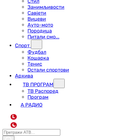
Стил
Занимљивости
Савјети
Вицеви
Ауто-мото
Породица
Питали смо...
Спорт
Фудбал
Кошарка
Тенис
Остали спортови
Архива
ТВ ПРОГРАМ
ТВ Распоред
Програм
А РАДИО
L