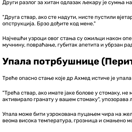
Други разлог за хитан одлазак љекару је сумња на
"Друга ствар, ако сте надути, нисте пустили вјета
опструкција. Брзо дођите код мене."
Најчешћи узроци овог стања су ожиљци након опера
мучнину, повраћање, губитак апетита и убрзан ра
Упала потрбушнице (Пери
Треће опасно стање које др Ахмед истиче је упал
"Трећа ствар, ако имате јаке болове у стомаку, не
активирало гранату у вашем стомаку", упозорава 
Упала може бити узрокована пуцањем чира на жел
веома висока температура, грозница и смањено м