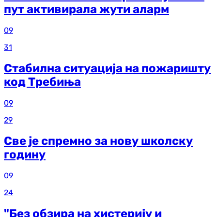
пут активирала жути аларм
09
31
Стабилна ситуација на пожаришту
код Требиња
09
29
Све је спремно за нову школску
годину
09
24
"Без обзира на хистерију и