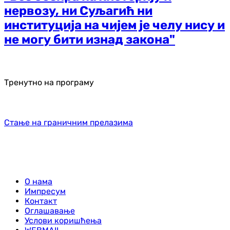
нервозу, ни Суљагић ни
институција на чијем је челу нису и
не могу бити изнад закона"
Тренутно на програму
Стање на граничним прелазима
О нама
Импресум
Контакт
Оглашавање
Услови коришћења