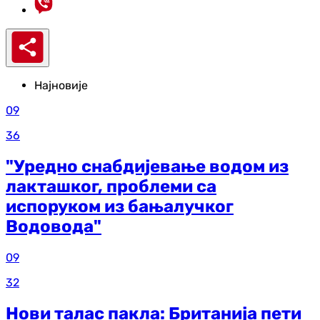
Најновије
09
36
"Уредно снабдијевање водом из
лакташког, проблеми са
испоруком из бањалучког
Водовода"
09
32
Нови талас пакла: Британија пети