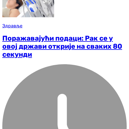
Здравље
Поражавајући подаци: Рак се у
овој држави открије на сваких 80
секунди