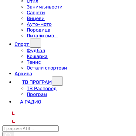
Стил
Занимљивости
Савјети
Вицеви
Ауто-мото
Породица
Питали смо...
Спорт
Фудбал
Кошарка
Тенис
Остали спортови
Архива
ТВ ПРОГРАМ
ТВ Распоред
Програм
А РАДИО
L