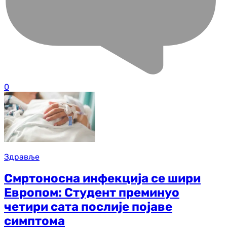
0
Здравље
Смртоносна инфекција се шири
Европом: Студент преминуо
четири сата послије појаве
симптома