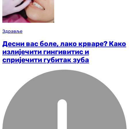
Здравље
Десни вас боле, лако крваре? Како
излијечити гингивитис и
спријечити губитак зуба