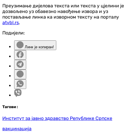
Преузимање дијелова текста или текста у цјелини је
дозвољено уз обавезно навођење извора и уз
постављање линка ка изворном тексту на порталу
atvbl.rs
.
Подијели:
Линк је копиран!
Таг
ови
:
Институт за јавно здравство Републике Српске
вакцинација