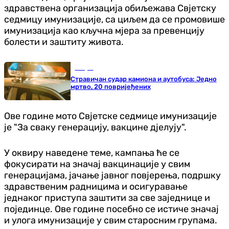
здравствена организација обиљежава Свјетску
седмицу имунизације, са циљем да се промовише
имунизација као кључна мјера за превенцију
болести и заштиту живота.
Свијет
Стравичан судар камиона и аутобуса: Једно
мртво, 20 повријеђених
Ове године мото Свјетске седмице имунизације
је "За сваку генерацију, вакцине дјелују".
У оквиру наведене теме, кампања ће се
фокусирати на значај вакцинације у свим
генерацијама, јачање јавног повјерења, подршку
здравственим радницима и осигуравање
једнаког приступа заштити за све заједнице и
појединце. Ове године посебно се истиче значај
и улога имунизације у свим старосним групама.