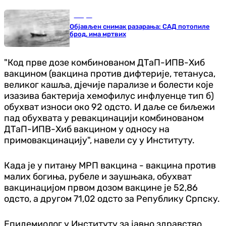
Свијет
Објављен снимак разарања: САД потопиле
брод, има мртвих
"Код прве дозе комбинованом ДТаП-ИПВ-Хиб
вакцином (вакцина против дифтерије, тетануса,
великог кашља, дјечије парализе и болести које
изазива бактерија хемофилус инфлуенце тип б)
обухват износи око 92 одсто. И даље се биљежи
пад обухвата у ревакцинацији комбинованом
ДТаП-ИПВ-Хиб вакцином у односу на
примовакцинацију", навели су у Институту.
Када је у питању МРП вакцина - вакцина против
малих богиња, рубеле и заушњака, обухват
вакцинацијом првом дозом вакцине је 52,86
одсто, а другом 71,02 одсто за Републику Српску.
Епидемиолог у Институту за јавно здравство