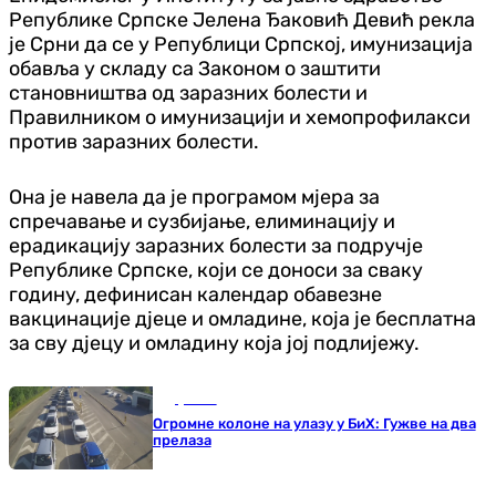
Републике Српске Јелена Ђаковић Девић рекла
је Срни да се у Републици Српској, имунизација
обавља у складу са Законом о заштити
становништва од заразних болести и
Правилником о имунизацији и хемопрофилакси
против заразних болести.
Она је навела да је програмом мјера за
спречавање и сузбијање, елиминацију и
ерадикацију заразних болести за подручје
Републике Српске, који се доноси за сваку
годину, дефинисан календар обавезне
вакцинације дјеце и омладине, која је бесплатна
за сву дјецу и омладину која јој подлијежу.
Друштво
Огромне колоне на улазу у БиХ: Гужве на два
прелаза