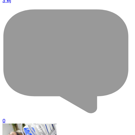
3 мј
0