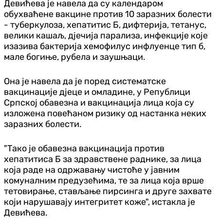
Девићева је навела да су календаром
обухваћене вакцине против 10 заразних болести
- туберкулоза, хепатитис Б, дифтерија, тетанус,
велики кашаљ, дјечија парализа, инфекције које
изазива бактерија хемофилус инфлуенце тип б,
мале богиње, рубела и заушњаци.
Она је навела да је поред систематске
вакцинације дјеце и омладине, у Републици
Српској обавезна и вакцинација лица која су
изложена повећаном ризику од настанка неких
заразних болести.
"Тако је обавезна вакцинација против
хепатитиса Б за здравствене раднике, за лица
која раде на одржавању чистоће у јавним
комуналним предузећима, те за лица која врше
тетовирање, стављање пирсинга и друге захвате
који нарушавају интегритет коже", истакла је
Девићева.