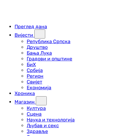
Преглед дана
Вијести
Република Српска
Друштво
Бања Лука
Градови и општине
БиХ
Србија
Регион
Свијет
Економија
Хроника
Магазин
Култура
Сцена
Наука и технологија
Љубав и секс
Здравље