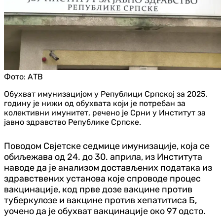
Фото:
АТВ
Обухват имунизацијом у Републици Српској за 2025.
годину је нижи од обухвата који је потребан за
колективни имунитет, речено је Срни у Институт за
јавно здравство Републике Српске.
Поводом Свјетске седмице имунизације, која се
обиљежава од 24. до 30. априла, из Института
наводе да је анализом достављених података из
здравствених установа које спроводе процес
вакцинације, код прве дозе вакцине против
туберкулозе и вакцине против хепатитиса Б,
уочено да је обухват вакцинације око 97 одсто.