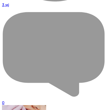
3 мј
0