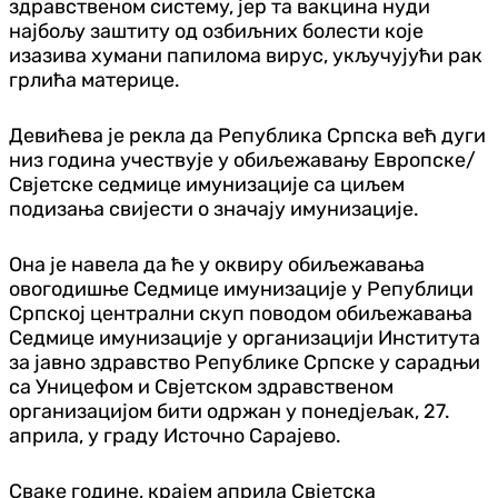
здравственом систему, јер та вакцина нуди
најбољу заштиту од озбиљних болести које
изазива хумани папилома вирус, укључујући рак
грлића материце.
Девићева је рекла да Република Српска већ дуги
низ година учествује у обиљежавању Европске/
Свјетске седмице имунизације са циљем
подизања свијести о значају имунизације.
Она је навела да ће у оквиру обиљежавања
овогодишње Седмице имунизације у Републици
Српској централни скуп поводом обиљежавања
Седмице имунизације у организацији Института
за јавно здравство Републике Српске у сарадњи
са Уницефом и Свјетском здравственом
организацијом бити одржан у понедјељак, 27.
априла, у граду Источно Сарајево.
Сваке године, крајем априла Свјетска