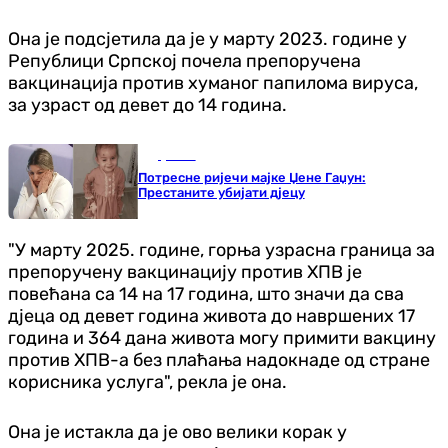
Она је подсјетила да је у марту 2023. године у
Републици Српској почела препоручена
вакцинација против хуманог папилома вируса,
за узраст од девет до 14 година.
Друштво
Потресне ријечи мајке Џене Гаџун:
Престаните убијати дјецу
"У марту 2025. године, горња узрасна граница за
препоручену вакцинацију против ХПВ је
повећана са 14 на 17 година, што значи да сва
дјеца од девет година живота до навршених 17
година и 364 дана живота могу примити вакцину
против ХПВ-а без плаћања надокнаде од стране
корисника услуга", рекла је она.
Она је истакла да је ово велики корак у