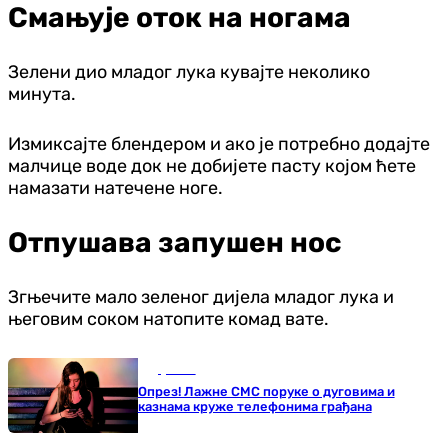
Смањује оток на ногама
Зелени дио младог лука кувајте неколико
минута.
Измиксајте блендером и ако је потребно додајте
малчице воде док не добијете пасту којом ћете
намазати натечене ноге.
Отпушава запушен нос
Згњечите мало зеленог дијела младог лука и
његовим соком натопите комад вате.
Друштво
Опрез! Лажне СМС поруке о дуговима и
казнама круже телефонима грађана