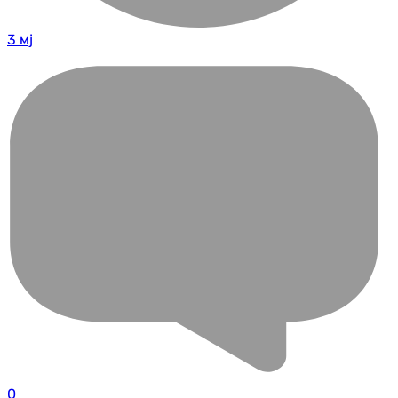
3 мј
0