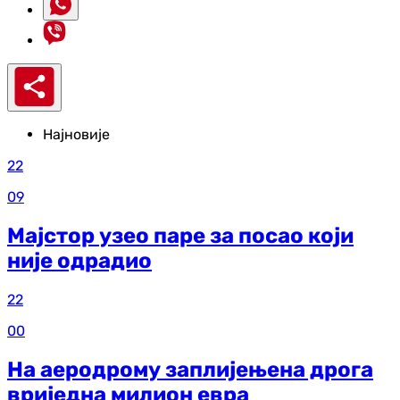
Најновије
22
09
Мајстор узео паре за посао који
није одрадио
22
00
На аеродрому заплијењена дрога
вриједна милион евра