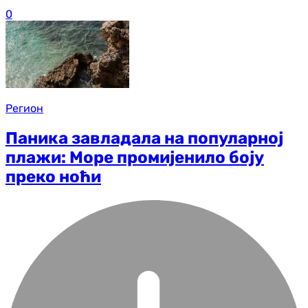
0
Регион
Паника завладала на популарној
плажи: Море промијенило боју
преко ноћи