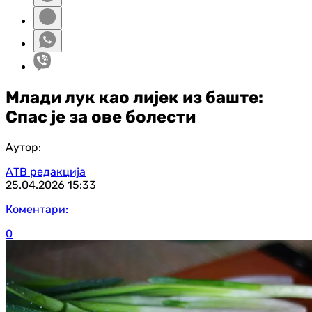
Млади лук као лијек из баште:
Спас је за ове болести
Аутор:
АТВ редакција
25.04.2026
15:33
Коментари:
0