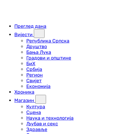
Преглед дана
Вијести
Република Српска
Друштво
Бања Лука
Градови и општине
БиХ
Србија
Регион
Свијет
Економија
Хроника
Магазин
Култура
Сцена
Наука и технологија
Љубав и секс
Здравље