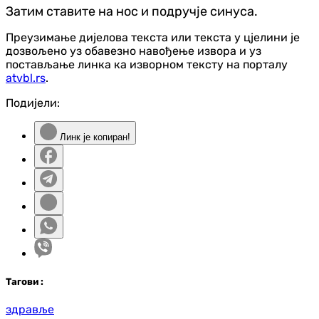
Затим ставите на нос и подручје синуса.
Преузимање дијелова текста или текста у цјелини је
дозвољено уз обавезно навођење извора и уз
постављање линка ка изворном тексту на порталу
atvbl.rs
.
Подијели:
Линк је копиран!
Таг
ови
:
здравље