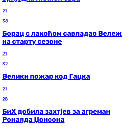
21
38
Борац с лакоћом савладао Вележ
на старту сезоне
21
32
Велики пожар код Гацка
21
28
БиХ добила захтјев за агреман
Роналда Џонсона