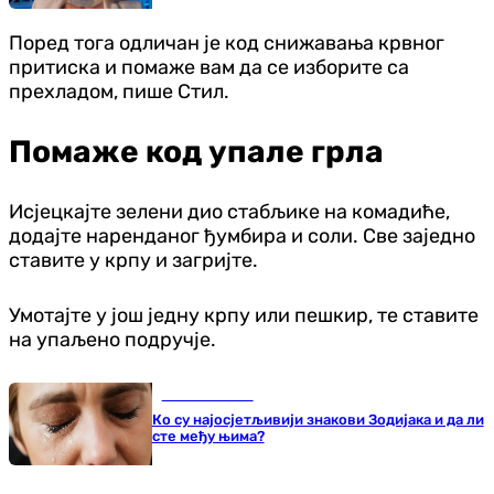
Поред тога одличан је код снижавања крвног
притиска и помаже вам да се изборите са
прехладом, пише Стил.
Помаже код упале грла
Исјецкајте зелени дио стабљике на комадиће,
додајте наренданог ђумбира и соли. Све заједно
ставите у крпу и загријте.
Умотајте у још једну крпу или пешкир, те ставите
на упаљено подручје.
Занимљивости
Ко су најосјетљивији знакови Зодијака и да ли
сте међу њима?