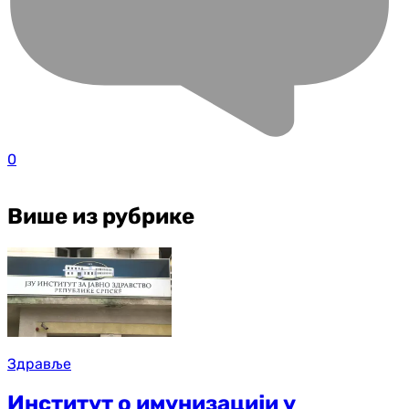
0
Више из рубрике
Здравље
Институт о имунизацији у