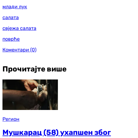
млади лук
салата
свјежа салата
поврће
Коментари
(0)
Прочитајте више
Регион
Мушкарац (58) ухапшен због