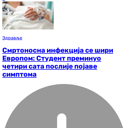
Здравље
Смртоносна инфекција се шири
Европом: Студент преминуо
четири сата послије појаве
симптома