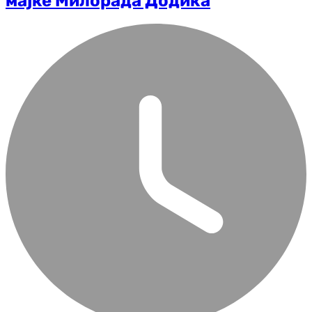
мајке Милорада Додика