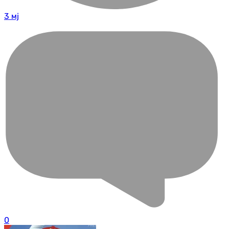
3 мј
0