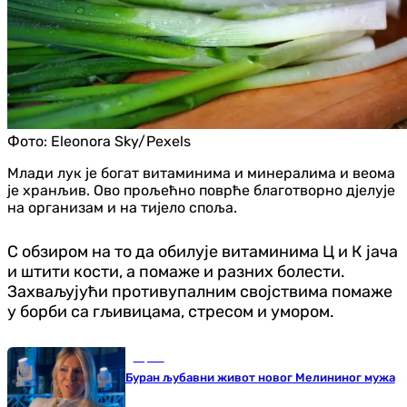
Фото:
Eleonora Sky/Pexels
Млади лук је богат витаминима и минералима и веома
је хранљив. Ово прољећно поврће благотворно дјелује
на организам и на тијело споља.
С обзиром на то да обилује витаминима Ц и К јача
и штити кости, а помаже и разних болести.
Захваљујући противупалним својствима помаже
у борби са гљивицама, стресом и умором.
Сцена
Буран љубавни живот новог Мелининог мужа