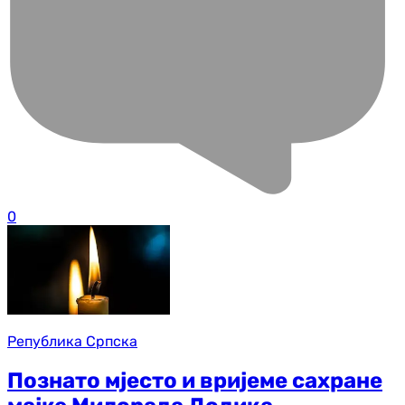
0
Република Српска
Познато мјесто и вријеме сахране