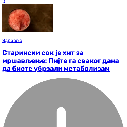
0
Здравље
Старински сок је хит за
мршављење: Пијте га сваког дана
да бисте убрзали метаболизам