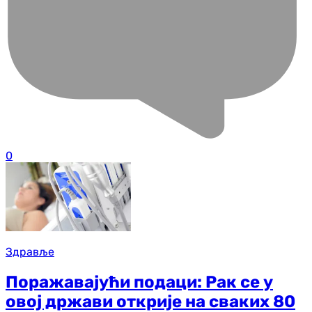
0
Здравље
Поражавајући подаци: Рак се у
овој држави открије на сваких 80