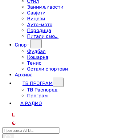
Стил
Занимљивости
Савјети
Вицеви
Ауто-мото
Породица
Питали смо...
Спорт
Фудбал
Кошарка
Тенис
Остали спортови
Архива
ТВ ПРОГРАМ
ТВ Распоред
Програм
А РАДИО
L