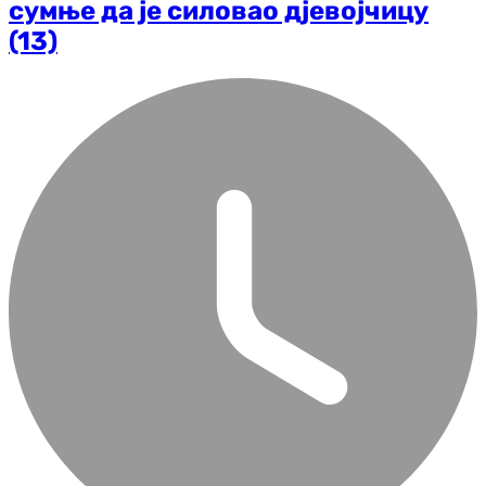
сумње да је силовао дјевојчицу
(13)