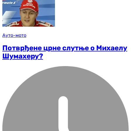
Ауто-мото
Потврђене црне слутње о Михаелу
Шумахеру?