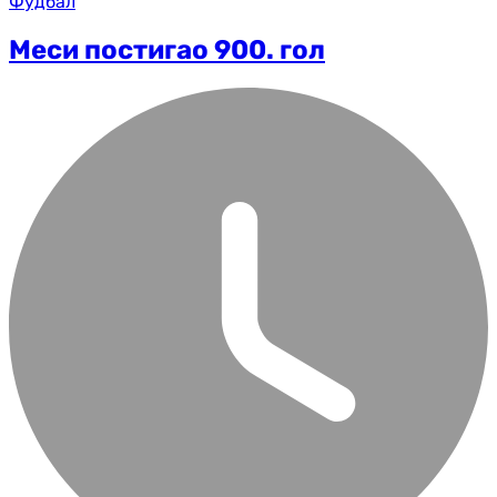
Фудбал
Меси постигао 900. гол