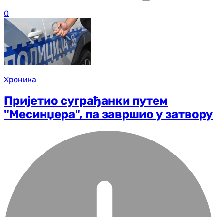
0
Хроника
Пријетио суграђанки путем
"Месинџера", па завршио у затвору