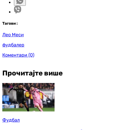
Таг
ови
:
Лео Меси
фудбалер
Коментари
(0)
Прочитајте више
Фудбал