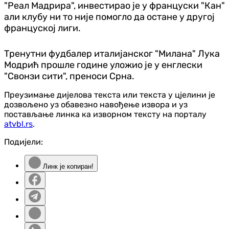
"Реал Мадрира", инвестирао је у француски "Кан"
али клубу ни то није помогло да остане у другој
француској лиги.
Тренутни фудбалер италијанског "Милана" Лука
Модрић прошле године уложио је у енглески
"Свонзи сити", преноси Срна.
Преузимање дијелова текста или текста у цјелини је
дозвољено уз обавезно навођење извора и уз
постављање линка ка изворном тексту на порталу
atvbl.rs
.
Подијели:
Линк је копиран!