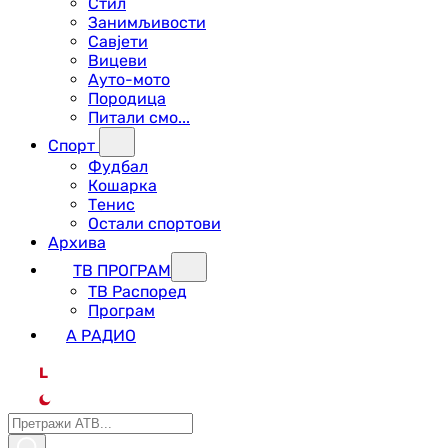
Стил
Занимљивости
Савјети
Вицеви
Ауто-мото
Породица
Питали смо...
Спорт
Фудбал
Кошарка
Тенис
Остали спортови
Архива
ТВ ПРОГРАМ
ТВ Распоред
Програм
А РАДИО
L