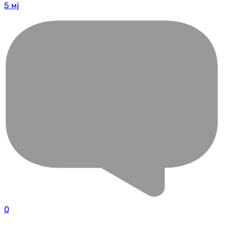
5 мј
0