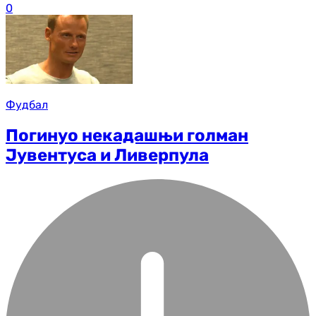
0
Фудбал
Погинуо некадашњи голман
Јувентуса и Ливерпула