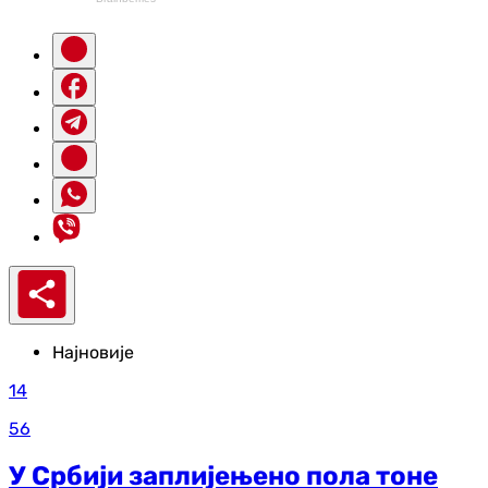
Најновије
14
56
У Србији заплијењено пола тоне