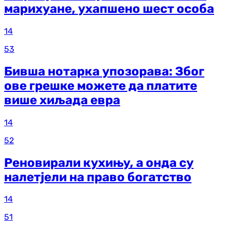
марихуане, ухапшено шест особа
14
53
Бивша нотарка упозорава: Због
ове грешке можете да платите
више хиљада евра
14
52
Реновирали кухињу, а онда су
налетјели на право богатство
14
51