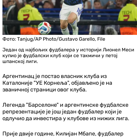
Фото:
Таnjug/AP Photo/Gustavo Garello, File
Један од најбољих фудбалера у историји Лионел Меси
купио је фудбалски клуб који се такмичи у петој
шпанској лиги.
Аргентинац је постао власник клуба из
Каталоније "УЕ Корнеља", објављено је на
званичној страници овог клуба.
Легенда "Барселоне" и аргентинске фудбалске
репрезентације је још један фудбалер који је
одлучио да инвестира у клубове из нижих лига.
Прије двије године, Килијан Мбапе, фудбалер