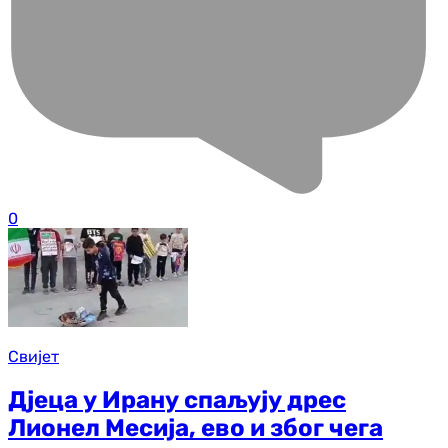
0
Свијет
Дјеца у Ирану спаљују дрес
Лионел Месија, ево и због чега