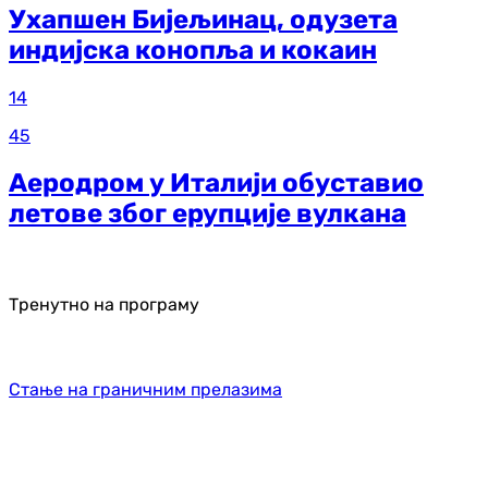
Ухапшен Бијељинац, одузета
индијска конопља и кокаин
14
45
Аеродром у Италији обуставио
летове због ерупције вулкана
Тренутно на програму
Стање на граничним прелазима