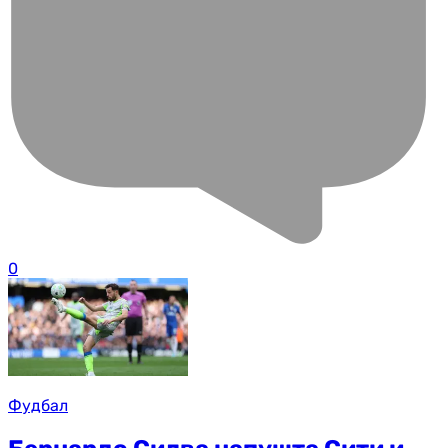
0
Фудбал