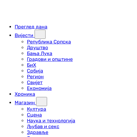
Преглед дана
Вијести
Република Српска
Друштво
Бања Лука
Градови и општине
БиХ
Србија
Регион
Свијет
Економија
Хроника
Магазин
Култура
Сцена
Наука и технологија
Љубав и секс
Здравље