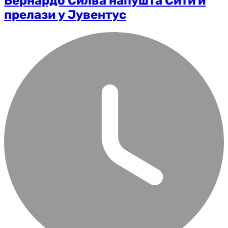
Бернардо Силва напушта Сити и
прелази у Јувентус