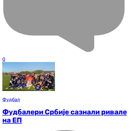
0
Фудбал
Фудбалери Србије сазнали ривале
на ЕП