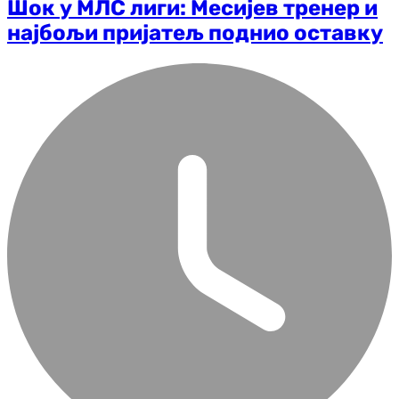
Шок у МЛС лиги: Месијев тренер и
најбољи пријатељ поднио оставку