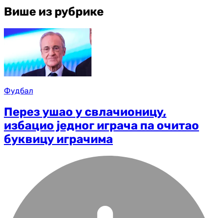
Више из рубрике
Фудбал
Перез ушао у свлачионицу,
избацио једног играча па очитао
буквицу играчима