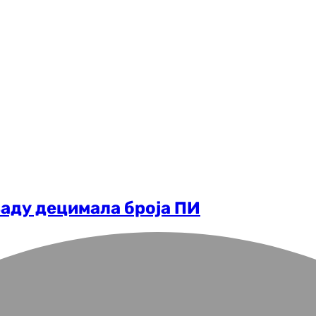
љаду децимала броја ПИ