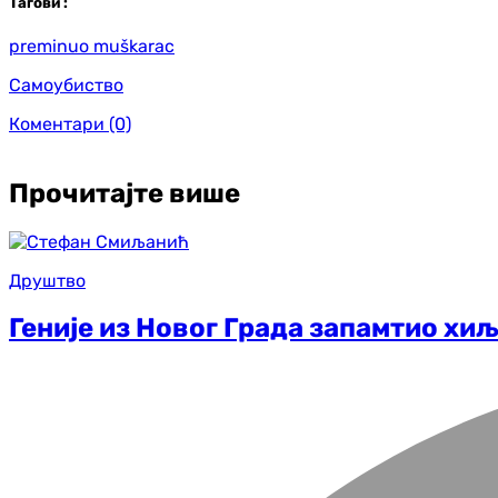
Таг
ови
:
preminuo muškarac
Самоубиство
Коментари
(0)
Прочитајте више
Друштво
Геније из Новог Града запамтио хи