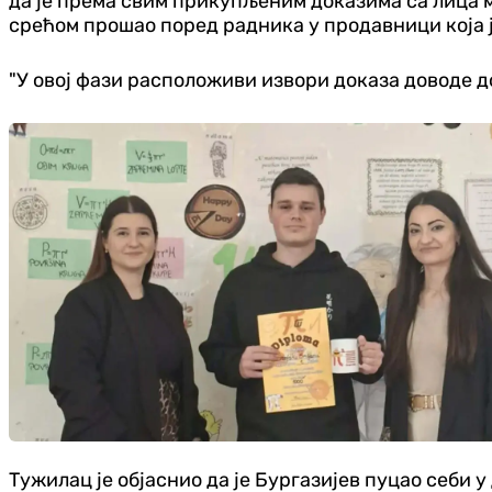
да је према свим прикупљеним доказима са лица мје
срећом прошао поред радника у продавници која ј
"У овој фази расположиви извори доказа доводе до
Тужилац је објаснио да је Бургазијев пуцао себи у