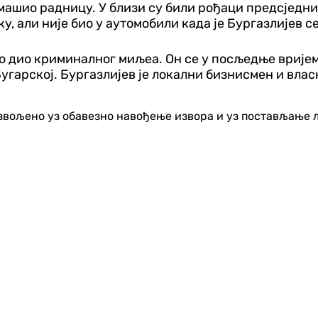
ашио радницу. У близи су били рођаци предсједник
ку, али није био у аутомобили када је Бургазлијев с
био дио криминалног миљеа. Он се у посљедње вриј
угарској. ​Бургазлијев је локални бизнисмен и влас
озвољено уз обавезно навођење извора и уз постављање 