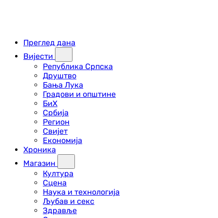
Преглед дана
Вијести
Република Српска
Друштво
Бања Лука
Градови и општине
БиХ
Србија
Регион
Свијет
Економија
Хроника
Магазин
Култура
Сцена
Наука и технологија
Љубав и секс
Здравље