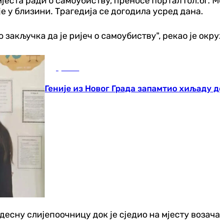
ста ради о самоубиству, преносе портал Гол.бг. Мог
е у близини. Трагедија се догодила усред дана.
 закључка да је ријеч о самоубиству", рекао је окр
Друштво
Геније из Новог Града запамтио хиљаду 
 десну слијепоочницу док је сједио на мјесту возача