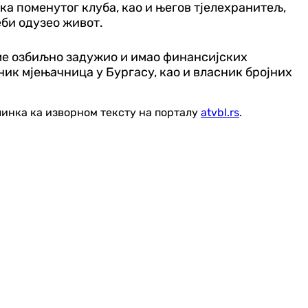
а поменутог клуба, као и његов тјелехранитељ,
еби одузео живот.
еме озбиљно задужио и имао финансијских
ник мјењачница у Бургасу, као и власник бројних
линка ка изворном тексту на порталу
atvbl.rs
.