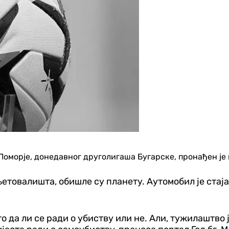
 Поморје, донедавног друголигаша Бугарске, пронађен је 
етовалишта, обишле су планету. Аутомобил је стаја
 да ли се ради о убиству или не. Али, тужилаштво 