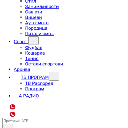
Стил
Занимљивости
Савјети
Вицеви
Ауто-мото
Породица
Питали смо...
Спорт
Фудбал
Кошарка
Тенис
Остали спортови
Архива
ТВ ПРОГРАМ
ТВ Распоред
Програм
А РАДИО
L