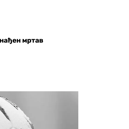
нађен мртав