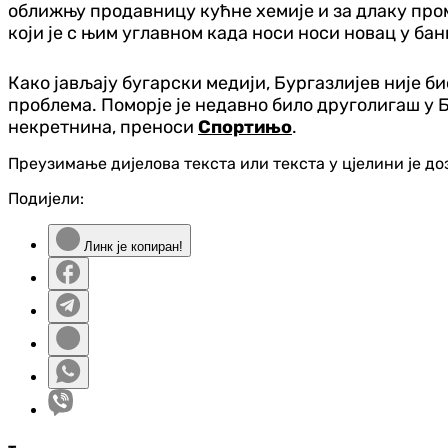
оближњу продавницу кућне хемије и за длаку пром
који је с њим углавном када носи носи новац у бан
Како јављају бугарски медији, Бургазлијев није 
проблема. Поморје је недавно било друголигаш у Б
некретнина, преноси
Спортињо
.
Преузимање дијелова текста или текста у цјелини је д
Подијели:
Линк је копиран!