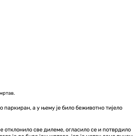
мртав.
о паркиран, а у њему је било беживотно тијело
је отклонило све дилеме, огласило се и потврдило