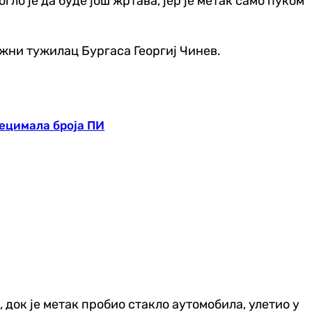
ло је да буде још жртава, јер је метак само пуком
ужни тужилац Бургаса Георгиј Чинев.
децимала броја ПИ
, док је метак пробио стакло аутомобила, улетио у