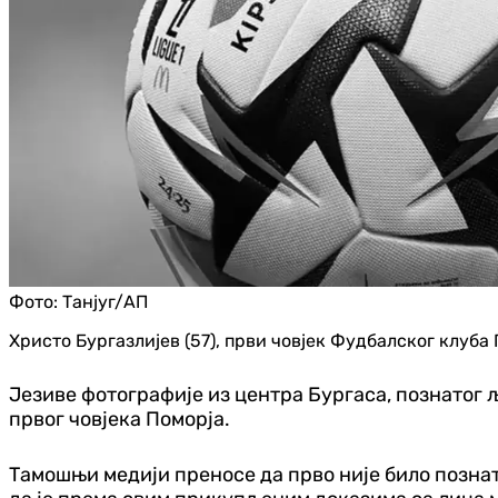
Фото:
Танјуг/АП
Христо Бургазлијев (57), први човјек Фудбалског клуба
Језиве фотографије из центра Бургаса, познатог љ
првог човјека Поморја.
Тамошњи медији преносе да прво није било познато