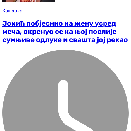
Кошарка
Јокић побјеснио на жену усред
меча, окренуо се ка њој послије
сумњиве одлуке и свашта јој рекао