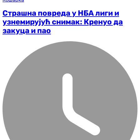
Страшна повреда у НБА лиги и
узнемирујућ снимак: Кренуо да
закуца и пао