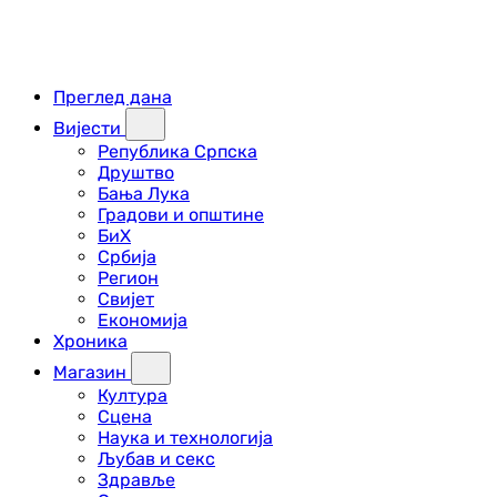
Преглед дана
Вијести
Република Српска
Друштво
Бања Лука
Градови и општине
БиХ
Србија
Регион
Свијет
Економија
Хроника
Магазин
Култура
Сцена
Наука и технологија
Љубав и секс
Здравље