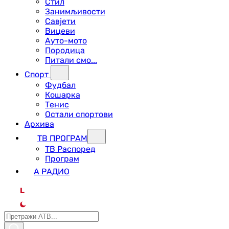
Стил
Занимљивости
Савјети
Вицеви
Ауто-мото
Породица
Питали смо...
Спорт
Фудбал
Кошарка
Тенис
Остали спортови
Архива
ТВ ПРОГРАМ
ТВ Распоред
Програм
А РАДИО
L