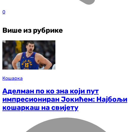
0
Више из рубрике
Кошарка
Аделман по ко зна који пут
импресиониран Јокићем: Најбољи
кошаркаш на свијету