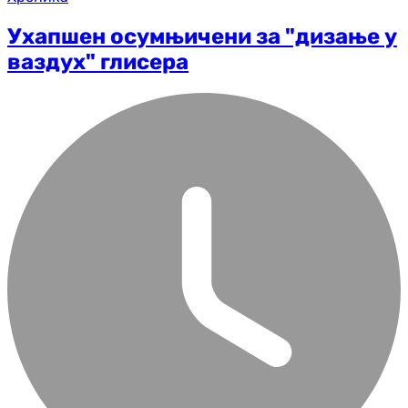
Ухапшен осумњичени за "дизање у
ваздух" глисера