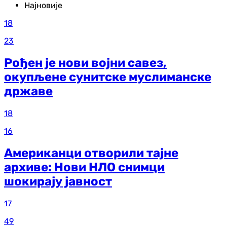
Најновије
18
23
Рођен је нови војни савез,
окупљене сунитске муслиманске
државе
18
16
Американци отворили тајне
архиве: Нови НЛО снимци
шокирају јавност
17
49