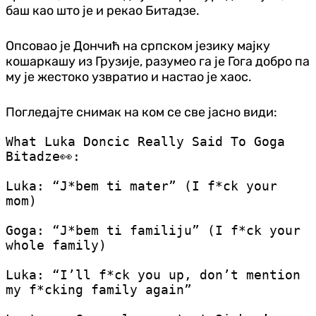
баш као што је и рекао Битадзе.
Опсовао је Дончић на српском језику мајку
кошаркашу из Грузије, разумео га је Гога добро па
му је жестоко узвратио и настао је хаос.
Погледајте снимак на ком се све јасно види:
What Luka Doncic Really Said To Goga
Bitadze👀:
Luka: “J*bem ti mater” (I f*ck your
mom)
Goga: “J*bem ti familiju” (I f*ck your
whole family)
Luka: “I’ll f*ck you up, don’t mention
my f*cking family again”