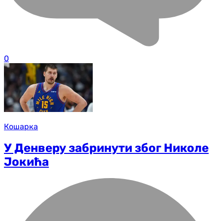
0
Кошарка
У Денверу забринути због Николе
Јокића