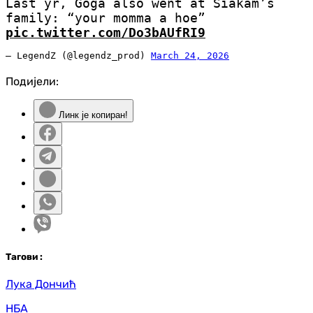
Last yr, Goga also went at Siakam’s
family: “your momma a hoe”
pic.twitter.com/Do3bAUfRI9
— LegendZ (@legendz_prod)
March 24, 2026
Подијели:
Линк је копиран!
Таг
ови
:
Лука Дончић
НБА