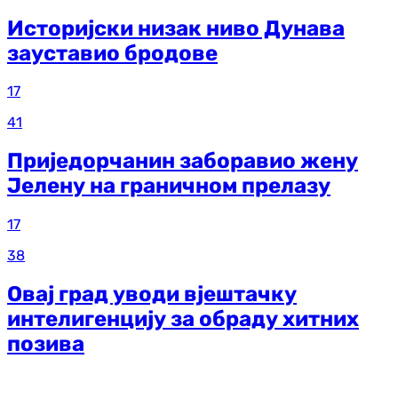
Историјски низак ниво Дунава
зауставио бродове
17
41
Приједорчанин заборавио жену
Јелену на граничном прелазу
17
38
Овај град уводи вјештачку
интелигенцију за обраду хитних
позива