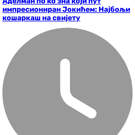
Аделман по ко зна који пут
импресиониран Јокићем: Најбољи
кошаркаш на свијету