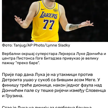
Фото:
Tanjug/AP Photo/Lynne Sladky
Вербални окршај суперстара Лејкерса Луке Дончића и
центра Пистонса Гоге Битадзеа привукао је велику
пажњу "преко баре".
Прије пар дана Лука је на утакмици против
Детроита ушао у сукоб са бившим асом Меге. У
финишу треће дионице, након једног фаула над
Дончићем пале су тешке ријечи између Словенца
и Грузина.
Стао је Лука на линију за слободна бацања,