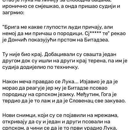
иронично се смјешкао, а онда пришао судији и
загрмио:
"Брига ме какве глупости људи причају, али
немој да ми причаш о породици. Сј***** те" рекао
је Дончић показујући прстом на Битадзеа.
Ту није био крај. Добацивали су свашта један
другом док су ишли на други крај терена, па им је
судија додијелио по техничку.
Након меча правдао се Лука... Изјавио је да је
морао да реагује јер му је Битадзе псовао
породицу на српском језику. Међутим, Гога је
тврдио да је то лаж и да је Словенац све закувао.
Нови снимци, који су се појавили на мрежама,
откривају да су и један и други псовали на
српском, а чини се да је то први урадио Лука,