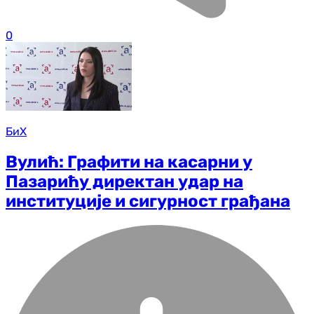
0
БиХ
Вулић: Графити на касарни у
Пазарићу директан удар на
институције и сигурност грађана