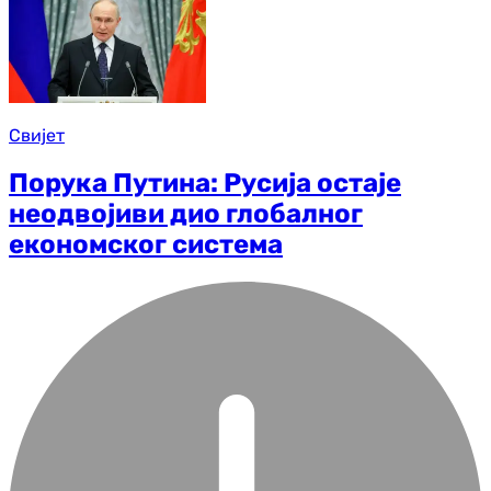
Свијет
Порука Путина: Русија остаје
неодвојиви дио глобалног
економског система