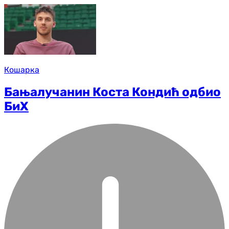
Кошарка
Бањалучанин Коста Кондић одбио
БиХ