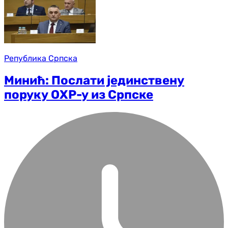
Република Српска
Минић: Послати јединствену
поруку ОХР-у из Српске