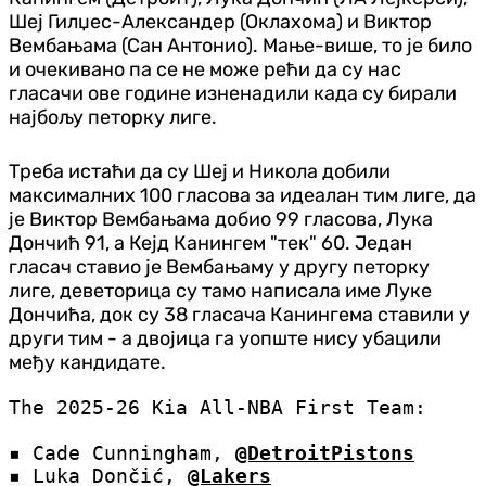
Шеј Гилџес-Александер (Оклахома) и Виктор
Вембањама (Сан Антонио). Мање-више, то је било
и очекивано па се не може рећи да су нас
гласачи ове године изненадили када су бирали
најбољу петорку лиге.
Треба истаћи да су Шеј и Никола добили
максималних 100 гласова за идеалан тим лиге, да
је Виктор Вембањама добио 99 гласова, Лука
Дончић 91, а Кејд Канингем "тек" 60. Један
гласач ставио је Вембањаму у другу петорку
лиге, деветорица су тамо написала име Луке
Дончића, док су 38 гласача Канингема ставили у
други тим - а двојица га уопште нису убацили
међу кандидате.
The 2025-26 Kia All-NBA First Team:
▪️ Cade Cunningham,
@DetroitPistons
▪️ Luka Dončić,
@Lakers