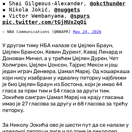
▪️ Shai Gilgeous-Alexander,
@okcthunder
▪️ Nikola Jokić,
@nuggets
▪️ Victor Wembanyama,
@spurs
pic.twitter.com/tGjHUx2qQi
— NBA Communications (@NBAPR)
May 24, 2026
У другом тиму НБА налазе се Џејлен Браун,
Џејлен Брансон, Кевин Дурент, Кавај Ленард и
Донован Мичел, а у трећем Џејлен Дурен, Чет
Холмгрен, Џејлен Џонсон, Тајрис Мекси и још
један играч Денвера, Џамал Мареј. Од кошаркаша
који нису изабрани у идеалну петорку најближи
је био Џејлен Браун из Бостона, који је имао 44
гласа за први тим и 54 гласа за други тим.
Јокићев саиграч Џамал Мареј на крају гласања
имао је 27 гласова за другу и 68 гласова за трећу
петорку.
За Николу Јокића ово је шести пут да се налази у
идеалној петорци лиге и по томе је рекордер