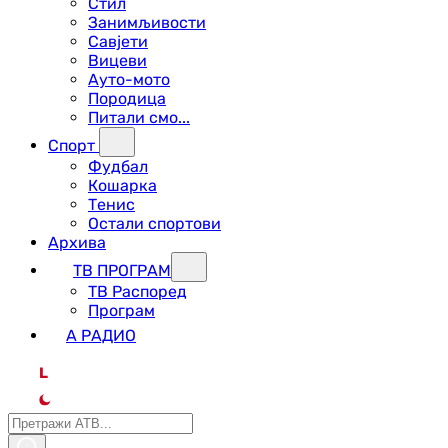
Стил
Занимљивости
Савјети
Вицеви
Ауто-мото
Породица
Питали смо...
Спорт
Фудбал
Кошарка
Тенис
Остали спортови
Архива
ТВ ПРОГРАМ
ТВ Распоред
Програм
А РАДИО
L