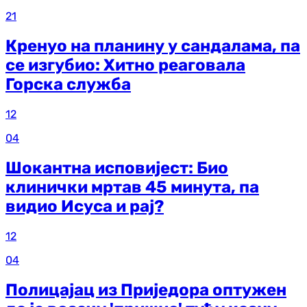
21
Кренуо на планину у сандалама, па
се изгубио: Хитно реаговала
Горска служба
12
04
Шокантна исповијест: Био
клинички мртав 45 минута, па
видио Исуса и рај?
12
04
Полицајац из Приједора оптужен