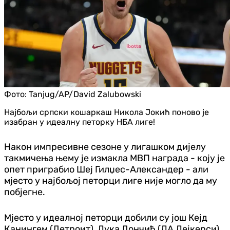
Фото:
Tanjug/AP/David Zalubowski
Најбољи српски кошаркаш Никола Јокић поново је
изабран у идеалну петорку НБА лиге!
Након импресивне сезоне у лигашком дијелу
такмичења њему је измакла МВП награда - коју је
опет приграбио Шеј Гилџес-Александер - али
мјесто у најбољој петорци лиге није могло да му
побјегне.
Мјесто у идеалној петорци добили су још Кејд
Канингем (Детроит), Лука Дончић (ЛА Лејкерси),