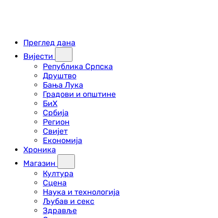
Преглед дана
Вијести
Република Српска
Друштво
Бања Лука
Градови и општине
БиХ
Србија
Регион
Свијет
Економија
Хроника
Магазин
Култура
Сцена
Наука и технологија
Љубав и секс
Здравље