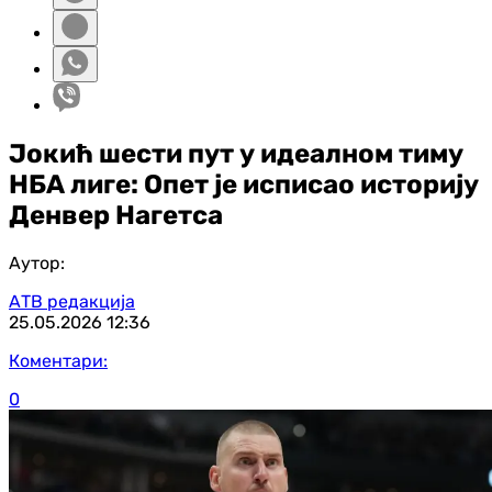
Јокић шести пут у идеалном тиму
НБА лиге: Опет је исписао историју
Денвер Нагетса
Аутор:
АТВ редакција
25.05.2026
12:36
Коментари:
0