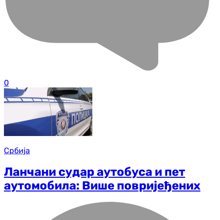
0
Србија
Ланчани судар аутобуса и пет
аутомобила: Више повријеђених