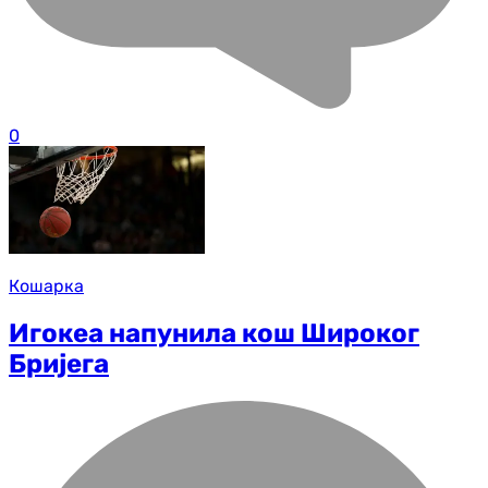
0
Кошарка
Игокеа напунила кош Широког
Бријега