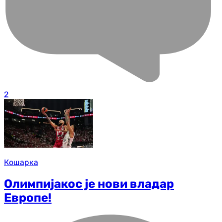
2
Кошарка
Олимпијакос је нови владар
Европе!