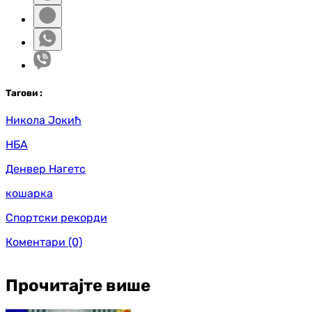
Таг
ови
:
Никола Јокић
НБА
Денвер Нагетс
кошарка
Спортски рекорди
Коментари
(0)
Прочитајте више