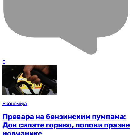
0
Економија
Превара на бензинским пумпама:
Док сипате гориво, лопови празне
новчанике