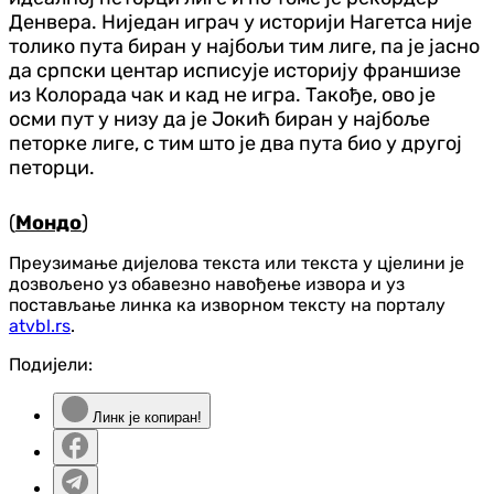
Денвера. Ниједан играч у историји Нагетса није
толико пута биран у најбољи тим лиге, па је јасно
да српски центар исписује историју франшизе
из Колорада чак и кад не игра. Такође, ово је
осми пут у низу да је Јокић биран у најбоље
петорке лиге, с тим што је два пута био у другој
петорци.
(
Мондо
)
Преузимање дијелова текста или текста у цјелини је
дозвољено уз обавезно навођење извора и уз
постављање линка ка изворном тексту на порталу
atvbl.rs
.
Подијели:
Линк је копиран!