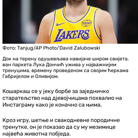
Фото:
Таnjug/AP Photo/David Zalubowski
Док на терену одушевљава навијаче широм свијета,
ван паркета Лука Дончић ужива у најважнијим
тренуцима, времену проведеном са својим ћеркама
Габријелом и Оливијом.
Кошаркаш се у јеку борбе за заједничко
старатељство над дјевојчицама похвалио на
Инстаграму како је коначно са њима.
Кроз игру, шетње и свакодневне породичне
тренутке, он је показао да су му мезимице
највећа животна побједа.