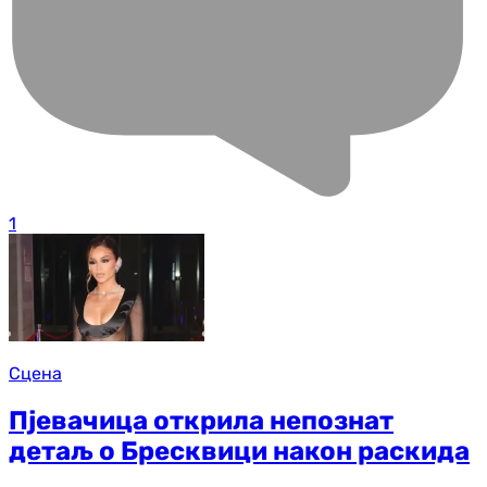
1
Сцена
Пјевачица открила непознат
детаљ о Бресквици након раскида