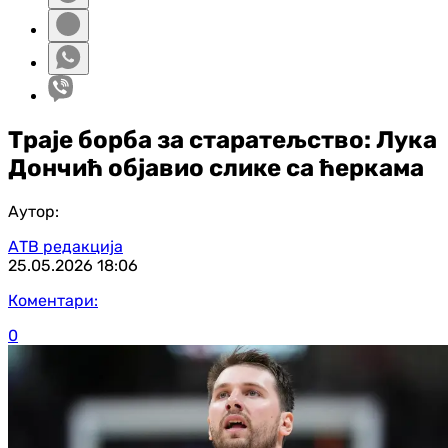
Траје борба за старатељство: Лука
Дончић објавио слике са ћеркама
Аутор:
АТВ редакција
25.05.2026
18:06
Коментари:
0