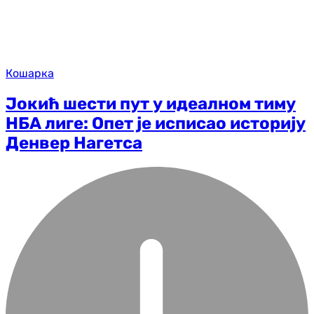
Кошарка
Јокић шести пут у идеалном тиму
НБА лиге: Опет је исписао историју
Денвер Нагетса