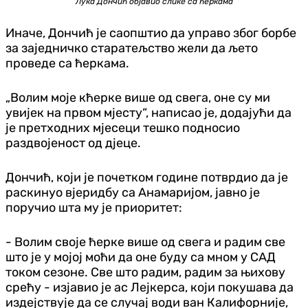
Лука Дончић објавио слике са ћеркама
Иначе, Дончић је саопштио да управо због борбе
за заједничко старатељство жели да љето
проведе са ћеркама.
„Волим моје кћерке више од свега, оне су ми
увијек на првом мјесту“, написао је, додајући да
је претходних мјесеци тешко подносио
раздвојеност од дјеце.
Дончић, који је почетком године потврдио да је
раскинуо вјеридбу са Анамаријом, јавно је
поручио шта му је приоритет:
- Волим своје ћерке више од свега и радим све
што је у мојој моћи да оне буду са мном у САД
током сезоне. Све што радим, радим за њихову
срећу - изјавио је ас Лејкерса, који покушава да
издејствује да се случај води ван Калифорније,