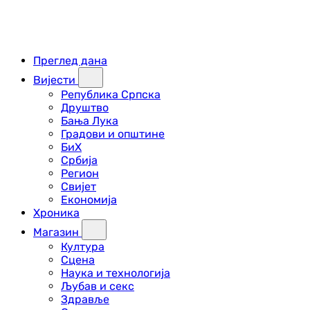
Преглед дана
Вијести
Република Српска
Друштво
Бања Лука
Градови и општине
БиХ
Србија
Регион
Свијет
Економија
Хроника
Магазин
Култура
Сцена
Наука и технологија
Љубав и секс
Здравље