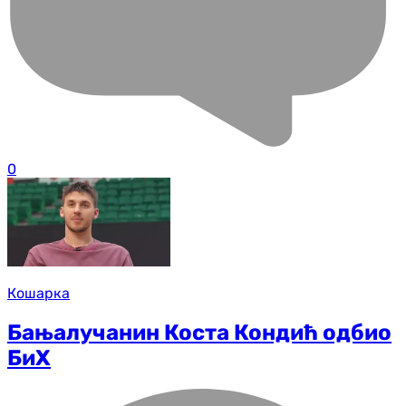
0
Кошарка
Бањалучанин Коста Кондић одбио
БиХ