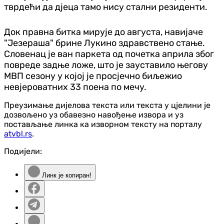
тврдећи да дјеца тамо нису стални резиденти.
Док правна битка мирује до августа, навијаче
"Језераша" брине Лукино здравствено стање.
Словенац је ван паркета од почетка априла због
повреде задње ложе, што је зауставило његову
МВП сезону у којој је просјечно биљежио
невјероватних 33 поена по мечу.
Преузимање дијелова текста или текста у цјелини је
дозвољено уз обавезно навођење извора и уз
постављање линка ка изворном тексту на порталу
atvbl.rs
.
Подијели:
Линк је копиран!