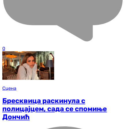
0
Сцена
Бресквица раскинула с
полицајцем, сада се спомиње
Дончић