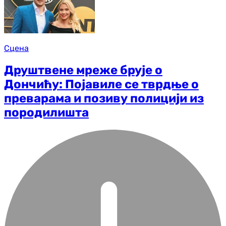
Сцена
Друштвене мреже брује о
Дончићу: Појавиле се тврдње о
преварама и позиву полицији из
породилишта