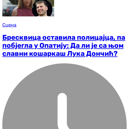
Сцена
Бресквица оставила полицајца, па
побјегла у Опатију: Да ли је са њом
славни кошаркаш Лука Дончић?