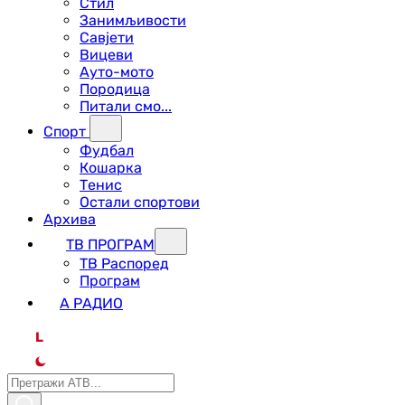
Стил
Занимљивости
Савјети
Вицеви
Ауто-мото
Породица
Питали смо...
Спорт
Фудбал
Кошарка
Тенис
Остали спортови
Архива
ТВ ПРОГРАМ
ТВ Распоред
Програм
А РАДИО
L