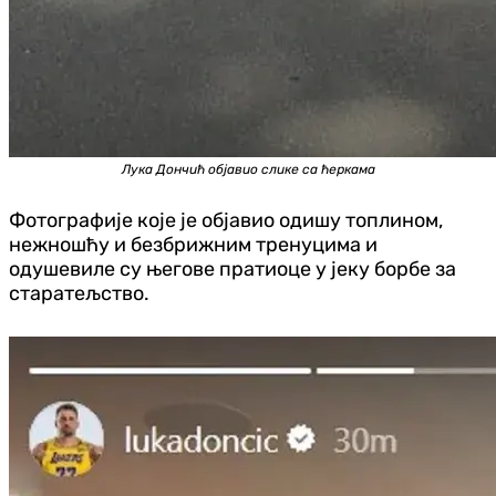
Лука Дончић објавио слике са ћеркама
Фотографије које је објавио одишу топлином,
нежношћу и безбрижним тренуцима и
одушевиле су његове пратиоце у јеку борбе за
старатељство.