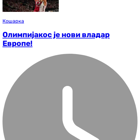
Кошарка
Олимпијакос је нови владар
Европе!