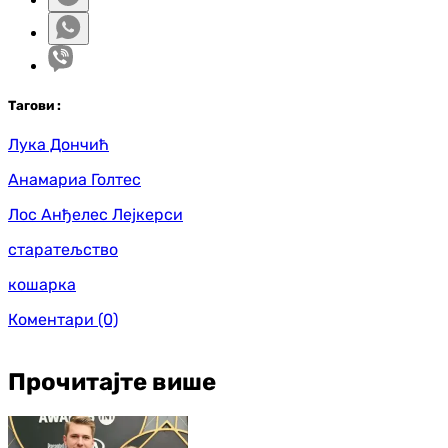
Таг
ови
:
Лука Дончић
Анамариа Голтес
Лос Анђелес Лејкерси
старатељство
кошарка
Коментари
(0)
Прочитајте више