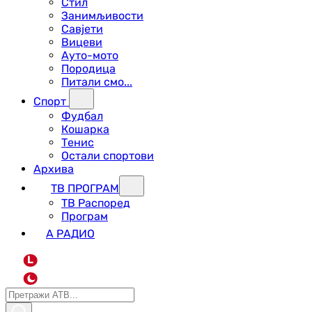
Стил
Занимљивости
Савјети
Вицеви
Ауто-мото
Породица
Питали смо...
Спорт
Фудбал
Кошарка
Тенис
Остали спортови
Архива
ТВ ПРОГРАМ
ТВ Распоред
Програм
А РАДИО
L