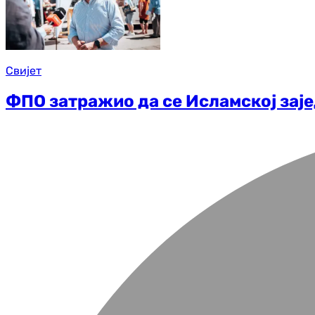
Свијет
ФПО затражио да се Исламској заје