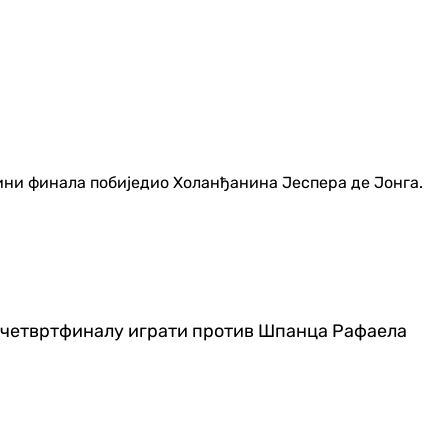
ини финала побиједио Холанђанина Јеспера де Јонга.
 у четвртфиналу играти против Шпанца Рафаела