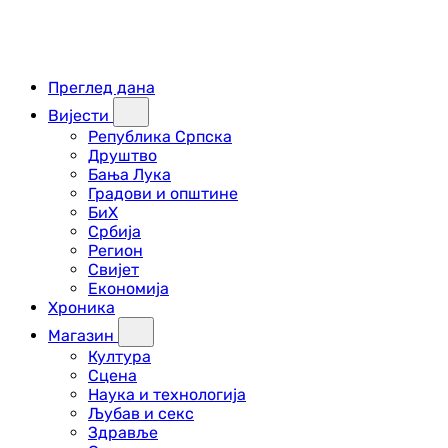
Преглед дана
Вијести
Република Српска
Друштво
Бања Лука
Градови и општине
БиХ
Србија
Регион
Свијет
Економија
Хроника
Магазин
Култура
Сцена
Наука и технологија
Љубав и секс
Здравље