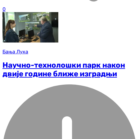
0
Бања Лука
Научно-технолошки парк након
двије године ближе изградњи