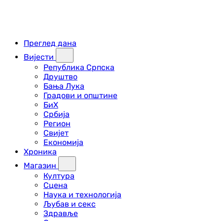
Преглед дана
Вијести
Република Српска
Друштво
Бања Лука
Градови и општине
БиХ
Србија
Регион
Свијет
Економија
Хроника
Магазин
Култура
Сцена
Наука и технологија
Љубав и секс
Здравље