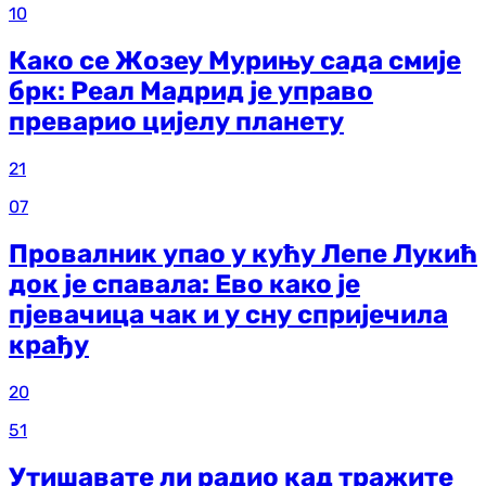
10
Како се Жозеу Мурињу сада смије
брк: Реал Мадрид је управо
преварио цијелу планету
21
07
Провалник упао у кућу Лепе Лукић
док је спавала: Ево како је
пјевачица чак и у сну спријечила
крађу
20
51
Утишавате ли радио кад тражите