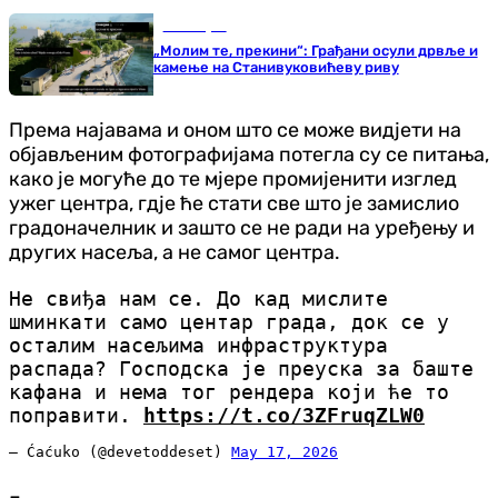
Бања Лука
„Молим те, прекини“: Грађани осули дрвље и
камење на Станивуковићеву риву
Према најавама и оном што се може видјети на
објављеним фотографијама потегла су се питања,
како је могуће до те мјере промијенити изглед
ужег центра, гдје ће стати све што је замислио
градоначелник и зашто се не ради на уређењу и
других насеља, а не самог центра.
Не свиђа нам се. До кад мислите
шминкати само центар града, док се у
осталим насељима инфраструктура
распада? Господска је преуска за баште
кафана и нема тог рендера који ће то
поправити.
https://t.co/3ZFruqZLW0
— Ćaćuko (@devetoddeset)
May 17, 2026