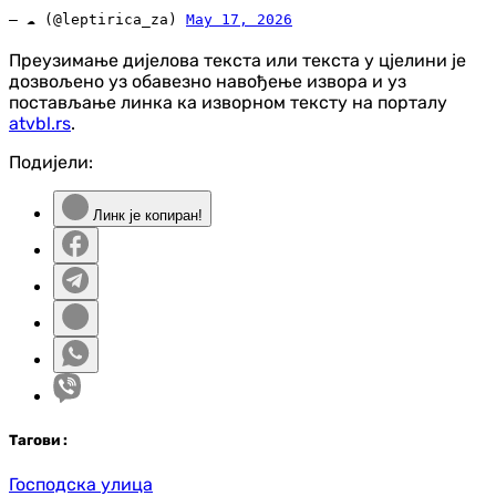
— ☁️ (@leptirica_za)
May 17, 2026
Преузимање дијелова текста или текста у цјелини је
дозвољено уз обавезно навођење извора и уз
постављање линка ка изворном тексту на порталу
atvbl.rs
.
Подијели:
Линк је копиран!
Таг
ови
:
Господска улица