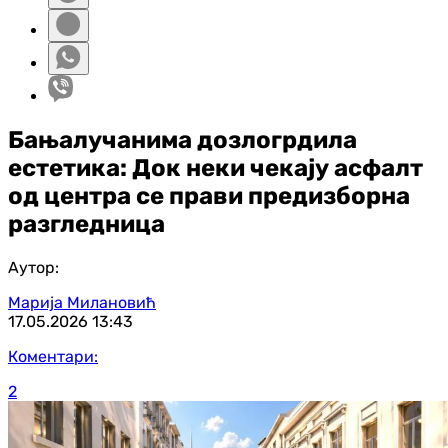
Бањалучанима дозлогрдила
естетика: Док неки чекају асфалт
од центра се прави предизборна
разгледница
Аутор:
Марија Милановић
17.05.2026
13:43
Коментари:
2