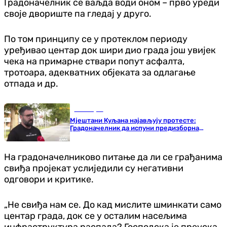
Градоначелник се ваљда води оном – прво уреди
своје двориште па гледај у друго.
По том принципу се у протеклом периоду
уређивао центар док шири дио града још увијек
чека на примарне ствари попут асфалта,
тротоара, адекватних објеката за одлагање
отпада и др.
Бања Лука
Мјештани Куљана најављују протесте:
Градоначелник да испуни предизборна
обећања
На градоначелниково питање да ли се грађанима
свиђа пројекат услиједили су негативни
одговори и критике.
„Не свиђа нам се. До кад мислите шминкати само
центар града, док се у осталим насељима