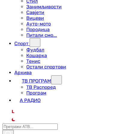
Стил
Занимљивости
Савјети
Вицеви
Ауто-мото
Породица
Питали смо...
Спорт
Фудбал
Кошарка
Тенис
Остали спортови
Архива
ТВ ПРОГРАМ
ТВ Распоред
Програм
А РАДИО
L