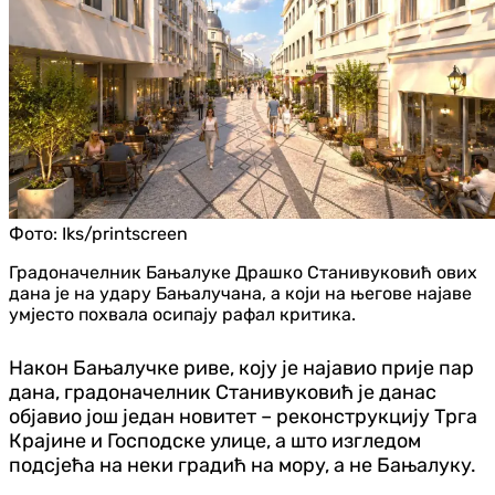
Фото:
Iks/printscreen
Градоначелник Бањалуке Драшко Станивуковић ових
дана је на удару Бањалучана, а који на његове најаве
умјесто похвала осипају рафал критика.
Након Бањалучке риве, коју је најавио прије пар
дана, градоначелник Станивуковић је данас
објавио још један новитет – реконструкцију Трга
Крајине и Господске улице, а што изгледом
подсјећа на неки градић на мору, а не Бањалуку.