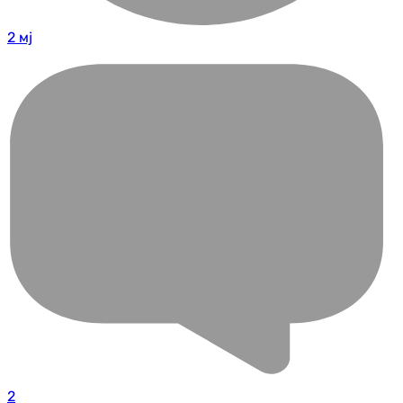
2 мј
2