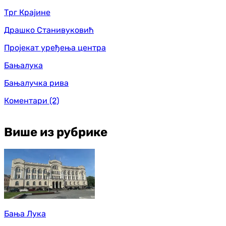
Трг Крајине
Драшко Станивуковић
Пројекат уређења центра
Бањалука
Бањалучка рива
Коментари
(2)
Више из рубрике
Бања Лука