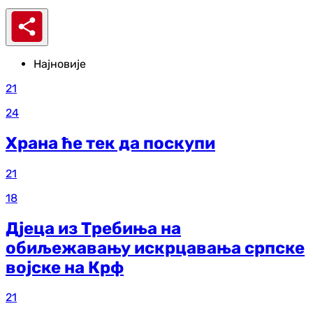
Најновије
21
24
Храна ће тек да поскупи
21
18
Дјеца из Требиња на
обиљежавању искрцавања српске
војске на Крф
21