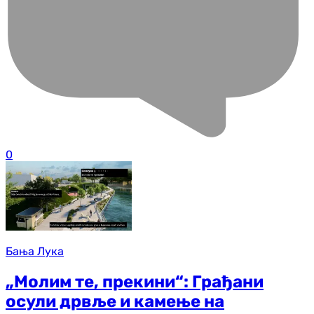
0
Бања Лука
„Молим те, прекини“: Грађани
осули дрвље и камење на