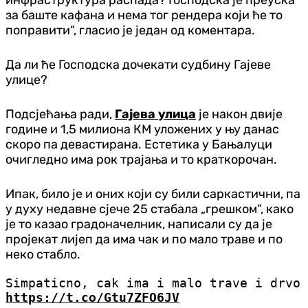
инфраструктура распада? Господска је преуска
за баште кафана и нема тог рендера који ће то
поправити“, гласио је један од коментара.
Да ли ће Господска дочекати судбину Гајеве
улице?
Подсјећања ради,
Гајева улица
је након двије
године и 1,5 милиона КМ уложених у њу данас
скоро па девастирана. Естетика у Бањалуци
очигледно има рок трајања и то краткорочан.
Ипак, било је и оних који су били саркастични, па
у духу недавне сјече 25 стабала „грешком“, како
је то казао градоначелник, написали су да је
пројекат лијеп да има чак и по мало траве и по
неко стабло.
Simpaticno, cak ima i malo trave i drvo
https://t.co/Gtu7ZFO6JV