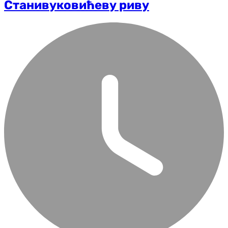
Станивуковићеву риву