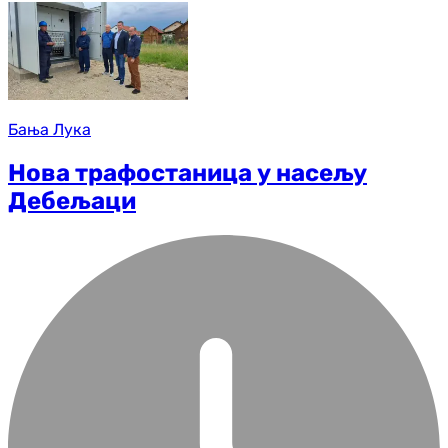
Бања Лука
Нова трафостаница у насељу
Дебељаци