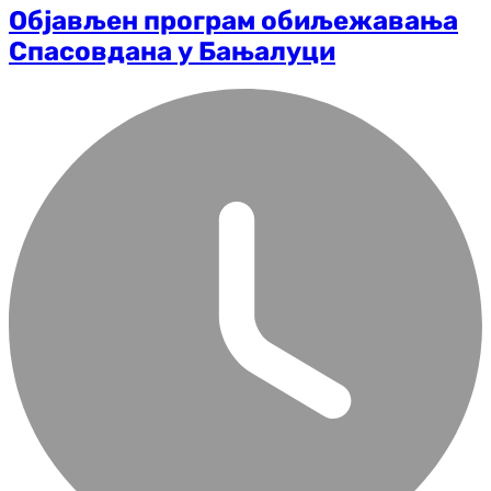
Објављен програм обиљежавања
Спасовдана у Бањалуци