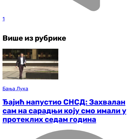
1
Више из рубрике
Бања Лука
Ђајић напустио СНСД: Захвалан
сам на сарадњи коју смо имали у
протеклих седам година