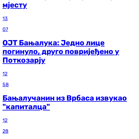
мјесту
13
07
ОЈТ Бањалука: Једно лице
погинуло, друго повријеђено у
Поткозарју
12
58
Бањалучанин из Врбаса извукао
"капиталца"
12
28