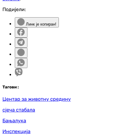
Подијели:
Линк је копиран!
Таг
ови
:
Центар за животну средину
сјеча стабала
Бањалука
Инспекција