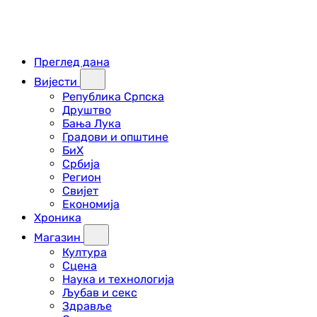
Преглед дана
Вијести
Република Српска
Друштво
Бања Лука
Градови и општине
БиХ
Србија
Регион
Свијет
Економија
Хроника
Магазин
Култура
Сцена
Наука и технологија
Љубав и секс
Здравље