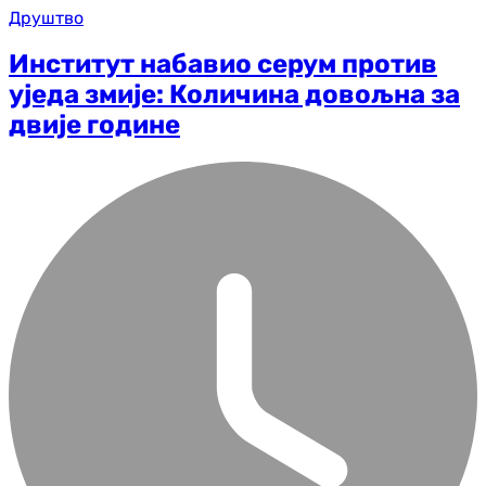
Друштво
Институт набавио серум против
уједа змије: Количина довољна за
двије године