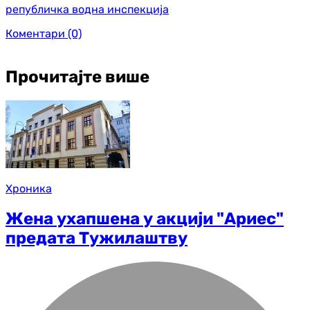
републичка водна инспекција
Коментари
(0)
Прочитајте више
Хроника
Жена ухапшена у акцији "Ариес"
предата Тужилаштву