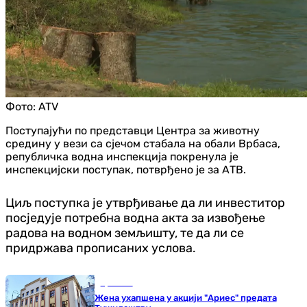
Фото:
ATV
Поступајући по представци Центра за животну
средину у вези са сјечом стабала на обали Врбаса,
републичка водна инспекција покренула је
инспекцијски поступак, потврђено је за АТВ.
Циљ поступка је утврђивање да ли инвеститор
посједује потребна водна акта за извођење
радова на водном земљишту, те да ли се
придржава прописаних услова.
Хроника
Жена ухапшена у акцији "Ариес" предата