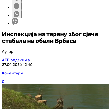
Инспекција на терену због сјече
стабала на обали Врбаса
Аутор:
АТВ редакција
27.04.2026
12:46
Коментари:
0