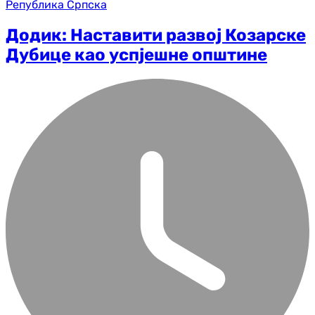
Република Српска
Додик: Наставити развој Козарске
Дубице као успјешне општине