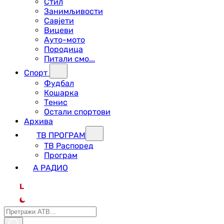
Стил
Занимљивости
Савјети
Вицеви
Ауто-мото
Породица
Питали смо...
Спорт
Фудбал
Кошарка
Тенис
Остали спортови
Архива
ТВ ПРОГРАМ
ТВ Распоред
Програм
А РАДИО
L