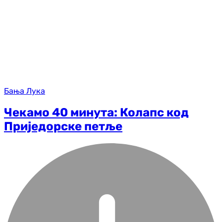
Бања Лука
Чекамо 40 минута: Колапс код
Приједорске петље