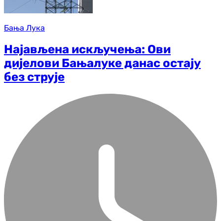
Бања Лука
Најављена искључења: Ови
дијелови Бањалуке данас остају
без струје