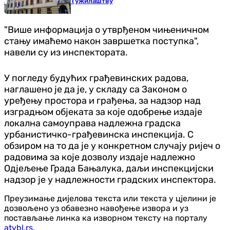
Тужилаштву
"Више информација о утврђеном чињеничном
стању имаћемо након завршетка поступка",
навели су из инспектората.
У погледу будућих грађевинских радова,
наглашено је да је, у складу са Законом о
уређењу простора и грађења, за надзор над
изградњом објеката за које одобрење издаје
локална самоуправа надлежна градска
урбанистичко-грађевинска инспекција. С
обзиром на то да је у конкретном случају ријеч о
радовима за које дозволу издаје надлежно
Одјељење Града Бањалука, даљи инспекцијски
надзор је у надлежности градских инспектора.
Преузимање дијелова текста или текста у цјелини је
дозвољено уз обавезно навођење извора и уз
постављање линка ка изворном тексту на порталу
atvbl.rs
.