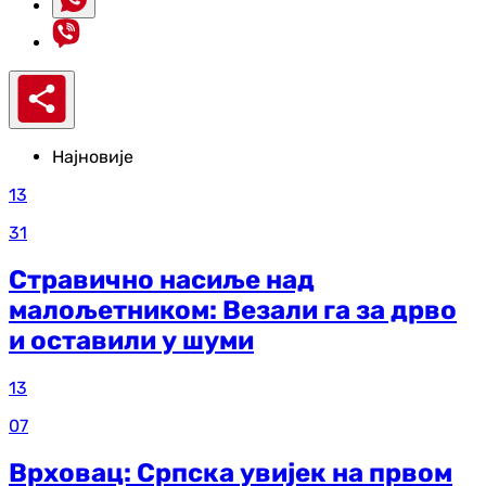
Најновије
13
31
Стравично насиље над
малољетником: Везали га за дрво
и оставили у шуми
13
07
Врховац: Српска увијек на првом