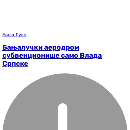
Бања Лука
Бањалучки аеродром
субвенционише само Влада
Српске