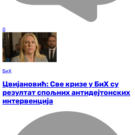
0
БиХ
Цвијановић: Све кризе у БиХ су
резултат спољних антидејтонских
интервенција