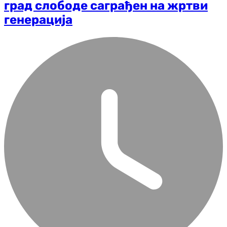
град слободе саграђен на жртви
генерација