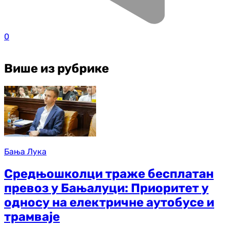
0
Више из рубрике
Бања Лука
Средњошколци траже бесплатан
превоз у Бањалуци: Приоритет у
односу на електричне аутобусе и
трамваје