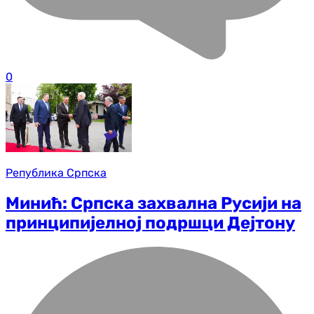
0
Република Српска
Минић: Српска захвална Русији на
принципијелној подршци Дејтону