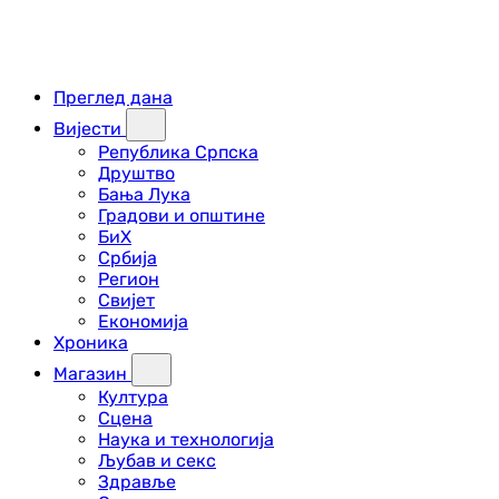
Преглед дана
Вијести
Република Српска
Друштво
Бања Лука
Градови и општине
БиХ
Србија
Регион
Свијет
Економија
Хроника
Магазин
Култура
Сцена
Наука и технологија
Љубав и секс
Здравље