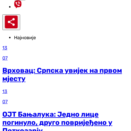
Најновије
13
07
Врховац: Српска увијек на првом
мјесту
13
07
ОЈТ Бањалука: Једно лице
погинуло, друго повријеђено у
Поткозарју