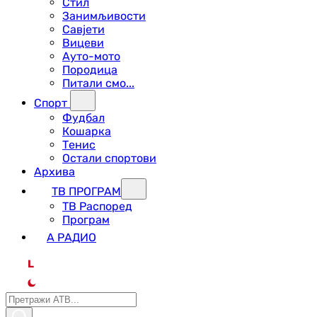
Стил
Занимљивости
Савјети
Вицеви
Ауто-мото
Породица
Питали смо...
Спорт
Фудбал
Кошарка
Тенис
Остали спортови
Архива
ТВ ПРОГРАМ
ТВ Распоред
Програм
А РАДИО
L