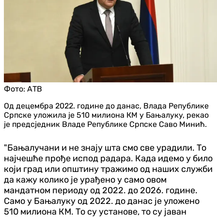
Фото:
АТВ
Од децембра 2022. године до данас, Влада Републике
Српске уложила је 510 милиона КМ у Бањалуку, рекао
је предсједник Владе Републике Српске Саво Минић.
"Бањалучани и не знају шта смо све урадили. То
најчешће прође испод радара. Када идемо у било
који град или општину тражимо од наших служби
да кажу колико је урађено у само овом
мандатном периоду од 2022. до 2026. године.
Само у Бањалуку од 2022. до данас је уложено
510 милиона КМ. То су установе, то су јаван