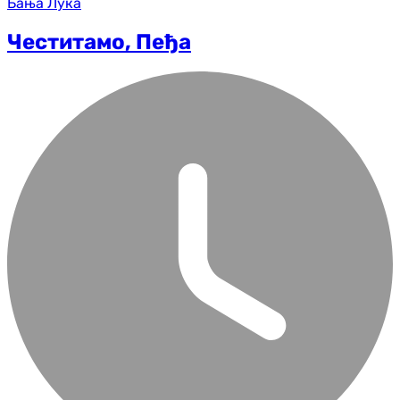
Бања Лука
Честитамо, Пеђа