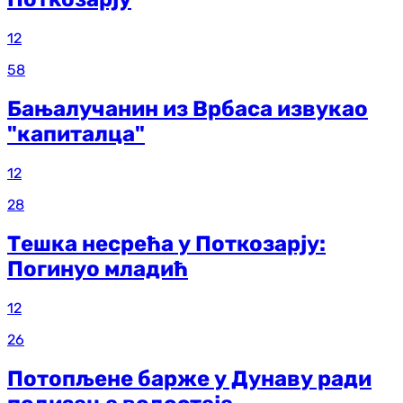
12
58
Бањалучанин из Врбаса извукао
"капиталца"
12
28
Тешка несрећа у Поткозарју:
Погинуо младић
12
26
Потопљене барже у Дунаву ради