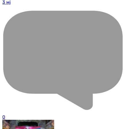
3 мј
0