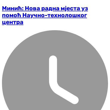
Минић: Нова радна мјеста уз
помоћ Научно-технолошког
центра