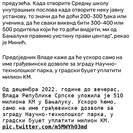
предузећа. Када отворите Средњу школу
унутрашњих послова када отворите неку јавну
установу, то значи да ће доћи 200-300 ђака или
ученика, да ће сваки викенд бити 300-400 или
500 родитеља који ће то доћи видјети, ми од
Бањалуке правимо уистину прави центар", рекао
је Минић.
Предсједник Владе каже да ће ускоро само на
име грађевинске дозволе за зграду Научно-
технолошког парка, у градски буџет уплатити
милион КМ.
Од децембра 2022. године до вечерас,
Влада Републике Српске уложила је 510
милиона КМ у Бањалуку. Ускоро ћемо,
само на име грађевинске дозволе за
зграду Научно-технолошког парка, у
градски буџет уплатити милион КМ.
pic.twitter.com/m5MWYhO3md