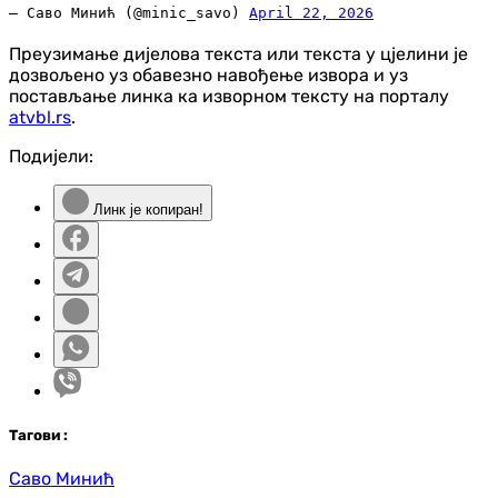
— Саво Минић (@minic_savo)
April 22, 2026
Преузимање дијелова текста или текста у цјелини је
дозвољено уз обавезно навођење извора и уз
постављање линка ка изворном тексту на порталу
atvbl.rs
.
Подијели:
Линк је копиран!
Таг
ови
:
Саво Минић