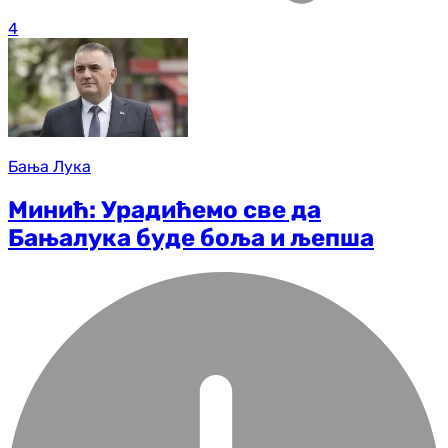
4
Бања Лука
Минић: Урадићемо све да
Бањалука буде боља и љепша