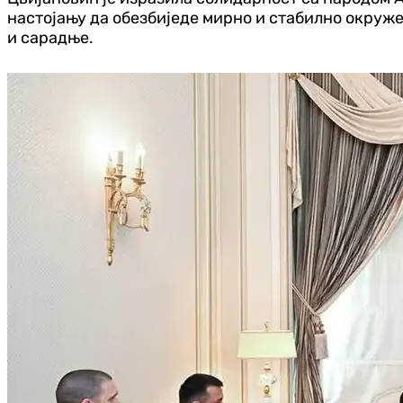
настојању да обезбиједе мирно и стабилно окруже
и сарадње.