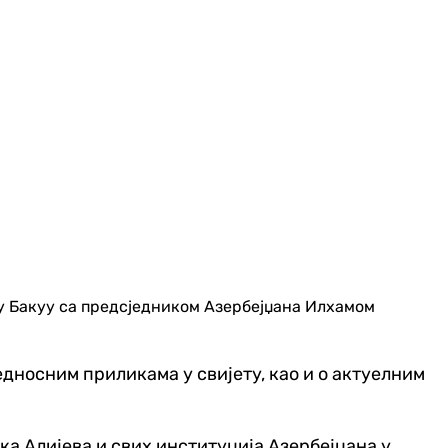
у Бакуу са предсједником Азербејџана Илхамом
носним приликама у свијету, као и о актуелним
а Алијева и свих институција Азербејџана у