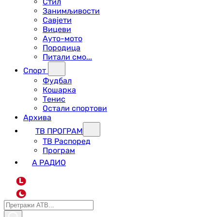
Стил
Занимљивости
Савјети
Вицеви
Ауто-мото
Породица
Питали смо...
Спорт
Фудбал
Кошарка
Тенис
Остали спортови
Архива
ТВ ПРОГРАМ
ТВ Распоред
Програм
А РАДИО
L