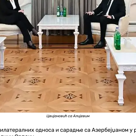
Цвијановић са Алијевим
билатералних односа и сарадње са Азербејџаном у 