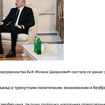
Предсједништва БиХ Жељка Цвијановић састала се данас 
ења о тренутним политичким, економским и безбјед
зербејџана, те пуну подршку напорима предсједник