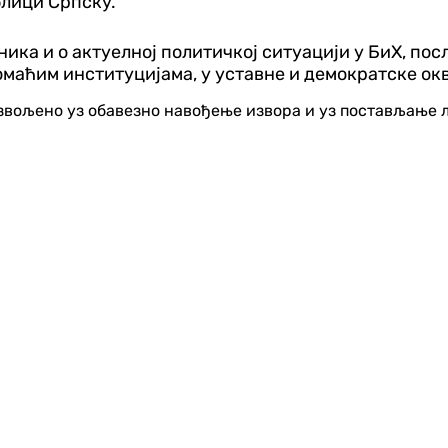
блици Српску.
ика и о актуелној политичкој ситуацији у БиХ, по
омаћим институцијама, у уставне и демократске ок
озвољено уз обавезно навођење извора и уз постављање 