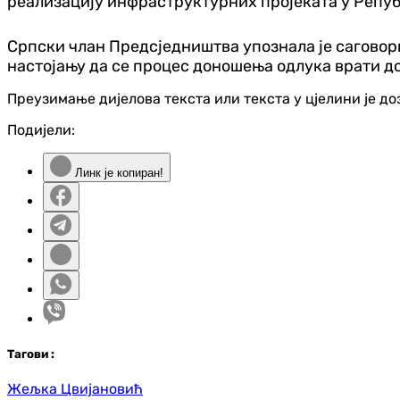
реализацију инфраструктурних пројеката у Репу
Српски члан Предсједништва упознала је саговорн
настојању да се процес доношења одлука врати д
Преузимање дијелова текста или текста у цјелини је д
Подијели:
Линк је копиран!
Таг
ови
:
Жељка Цвијановић