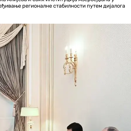
пређивање регионалне стабилности путем дијалога