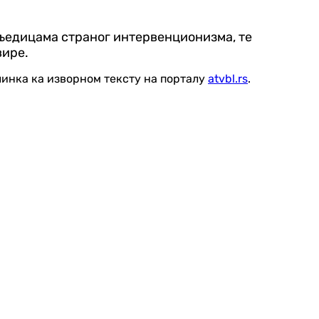
сљедицама страног интервенционизма, те
вире.
линка ка изворном тексту на порталу
atvbl.rs
.