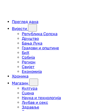
Преглед дана
Вијести
Република Српска
Друштво
Бања Лука
Градови и општине
БиХ
Србија
Регион
Свијет
Економија
Хроника
Магазин
Култура
Сцена
Наука и технологија
Љубав и секс
Здравље