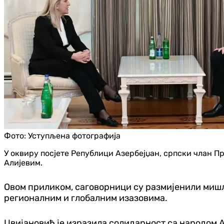
Фото:
Уступљена фотографија
У оквиру посјете Републици Азербејџан, српски члан 
Алијевим.
Овом приликом, саговорници су размијенили мишљ
регионалним и глобалним изазовима.
Цвијановић је изразила солидарност са народом А