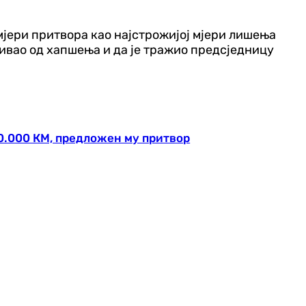
мјери притвора као најстрожијој мјери лишења
ђивао од хапшења и да је тражио предсједницу
0.000 КМ, предложен му притвор