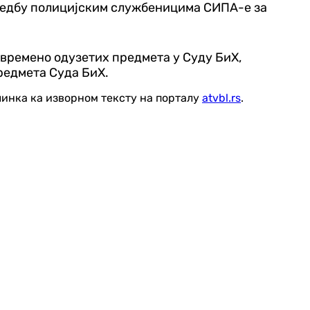
наредбу полицијским службеницима СИПА-е за
ивремено одузетих предмета у Суду БиХ,
редмета Суда БиХ.
линка ка изворном тексту на порталу
atvbl.rs
.