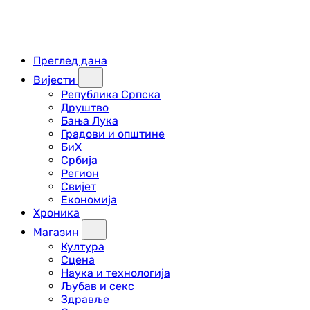
Преглед дана
Вијести
Република Српска
Друштво
Бања Лука
Градови и општине
БиХ
Србија
Регион
Свијет
Економија
Хроника
Магазин
Култура
Сцена
Наука и технологија
Љубав и секс
Здравље