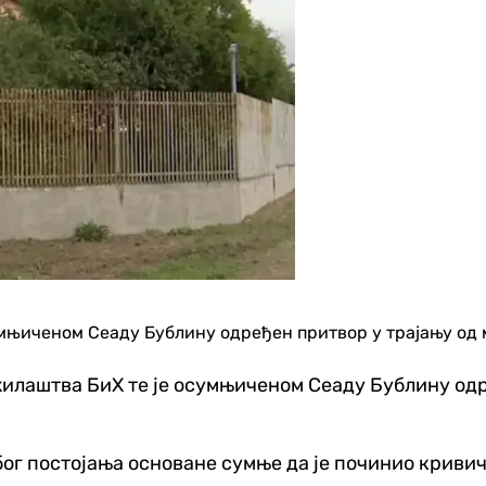
умњиченом Сеаду Бублину одређен притвор у трајању од 
илаштва БиХ те је осумњиченом Сеаду Бублину одре
г постојања основане сумње да је починио кривично