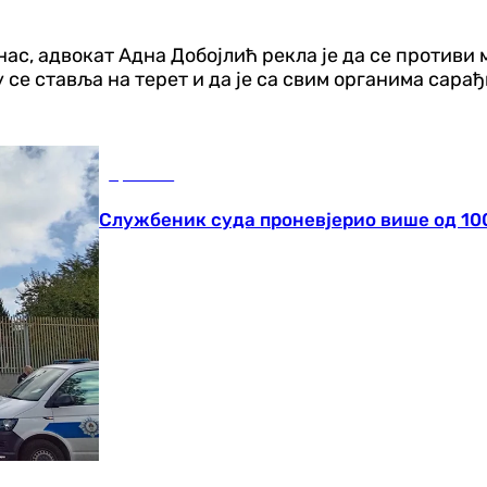
с, адвокат Адна Добојлић рекла је да се противи 
 се ставља на терет и да је са свим органима сара
Хроника
Службеник суда проневјерио више од 10