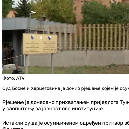
Фото:
ATV
Суд Босне и Херцеговине је донио рјешење којем је ос
Рјешење је донесено прихватањем приједлога Туж
у саопштењу за јавност ове институције.
Истакли су да је осумњиченом одређен притвор збо