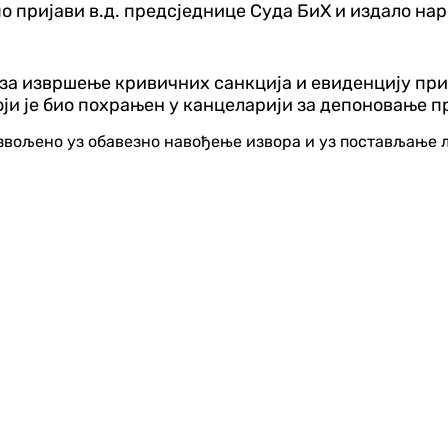
 по пријави в.д. предсједнице Суда БиХ и издало 
т за извршење кривичних санкција и евиденцију пр
оји је био похрањен у канцеларији за депоновање п
озвољено уз обавезно навођење извора и уз постављање 