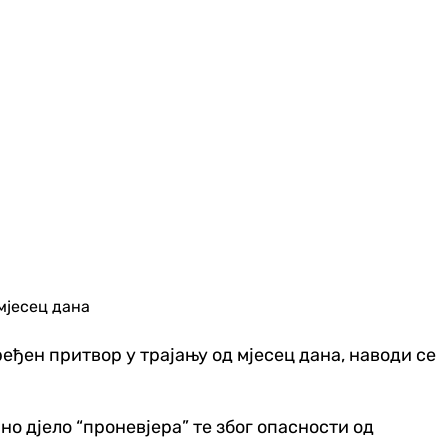
мјесец дана
ђен притвор у трајању од мјесец дана, наводи се
 д‌јело “проневјера” те због опасности од