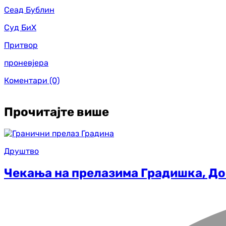
Сеад Бублин
Суд БиХ
Притвор
проневјера
Коментари
(0)
Прочитајте више
Друштво
Чекања на прелазима Градишка, До