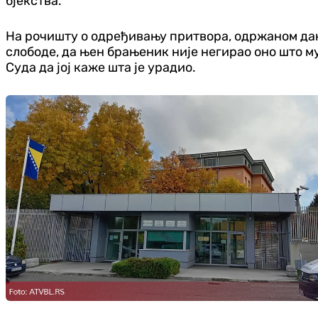
бјекства.
На рочишту о одређивању притвора, одржаном дана
слободе, да њен брањеник није негирао оно што му
Суда да јој каже шта је урадио.