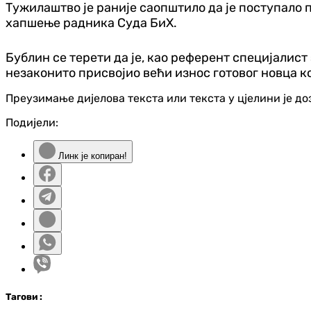
Тужилаштво је раније саопштило да је поступало
хапшење радника Суда БиХ.
Бублин се терети да је, као референт специјалис
незаконито присвојио већи износ готовог новца к
Преузимање дијелова текста или текста у цјелини је д
Подијели:
Линк је копиран!
Таг
ови
: