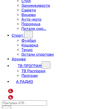
Стил
Занимљивости
Савјети
Вицеви
Ауто-мото
Породица
Питали смо...
Спорт
Фудбал
Кошарка
Тенис
Остали спортови
Архива
ТВ ПРОГРАМ
ТВ Распоред
Програм
А РАДИО
L