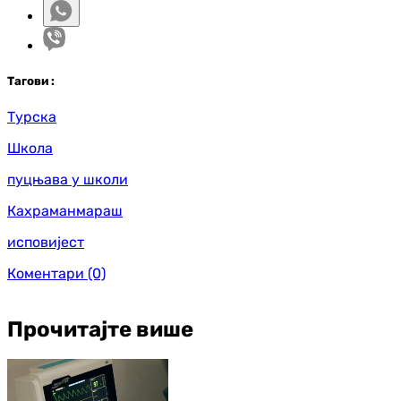
Таг
ови
:
Турска
Школа
пуцњава у школи
Кахраманмараш
исповијест
Коментари
(0)
Прочитајте више