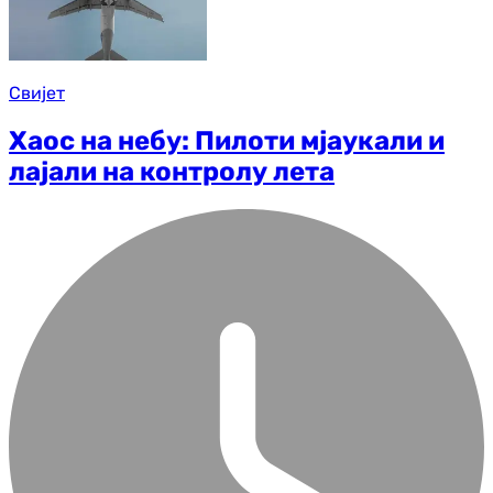
Свијет
Хаос на небу: Пилоти мјаукали и
лајали на контролу лета