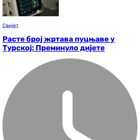
Свијет
Расте број жртава пуцњаве у
Турској: Преминуло дијете