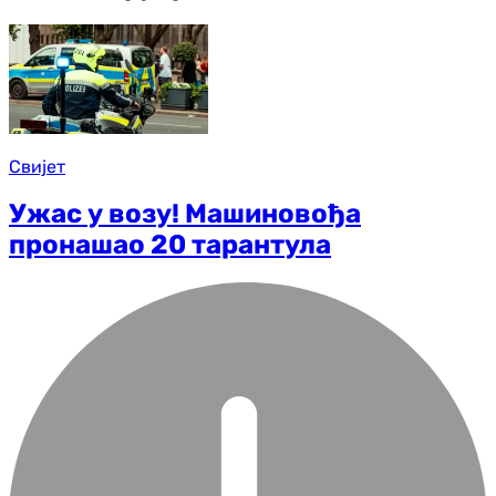
Свијет
Ужас у возу! Машиновођа
пронашао 20 тарантула