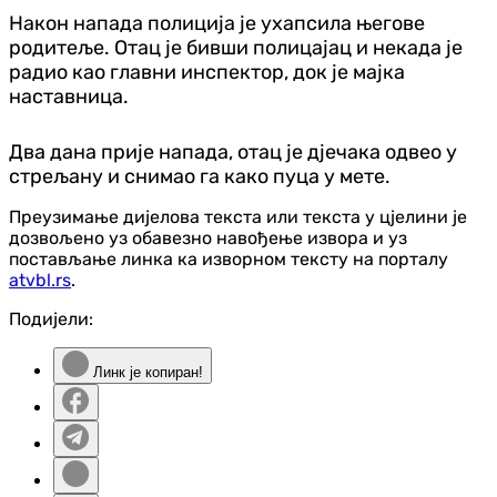
Након напада полиција је ухапсила његове
родитеље. Отац је бивши полицајац и некада је
радио као главни инспектор, док је мајка
наставница.
Два дана прије напада, отац је дјечака одвео у
стрељану и снимао га како пуца у мете.
Преузимање дијелова текста или текста у цјелини је
дозвољено уз обавезно навођење извора и уз
постављање линка ка изворном тексту на порталу
atvbl.rs
.
Подијели:
Линк је копиран!