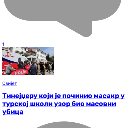
1
Свијет
Тинејџеру који је починио масакр у
турској школи узор био масовни
убица