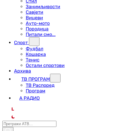
Стил
Занимљивости
Савјети
Вицеви
Ауто-мото
Породица
Питали смо...
Спорт
Фудбал
Кошарка
Тенис
Остали спортови
Архива
ТВ ПРОГРАМ
ТВ Распоред
Програм
А РАДИО
L