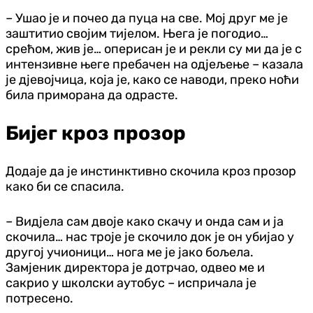
– Ушао је и почео да пуца на све. Мој друг ме је
заштитио својим тијелом. Њега је погодио…
срећом, жив је… оперисан је и рекли су ми да је с
интензивне његе пребачен на одјељење – казала
је дјевојчица, која је, како се наводи, преко ноћи
била приморана да одрасте.
Бијег кроз прозор
Додаје да је инстинктивно скочила кроз прозор
како би се спасила.
– Видјела сам двоје како скачу и онда сам и ја
скочила… нас троје је скочило док је он убијао у
другој учионици… нога ме је јако бољела.
Замјеник директора је дотрчао, одвео ме и
сакрио у школски аутобус – испричала је
потресено.