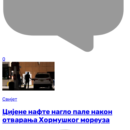
0
Свијет
Цијене нафте нагло пале након
отварања Хормушког мореуза