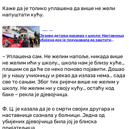
Каже да је толико уплашена да више не жели
напуштати кућу.
Свијет
Језиви детаљи масакра у школи: Наставница
убијена док је покушавала да заштити
ученике
– Уплашена сам. Не желим напоље, никада више
не желим ићи у школу… школа нам је близу куће…
плашим се да ће се неко поново појавити. Дошао
је у нашу учионицу и рекао да излаза нема… сада
све то сањам. Због тих ријечи више не желим у
школу. Не желим ни у своју кућу… остаћу код
баке – рекла је дјевојчица.
Ф. Ц. је казала да је о смрти својих другара и
наставнице сазнала у болници. Једна од
убијених дјевојчица била јој је блиска
пријатељица.