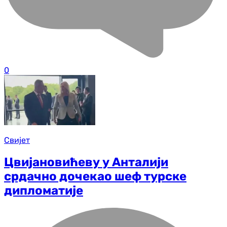
0
Свијет
Цвијановићеву у Анталији
срдачно дочекао шеф турске
дипломатије