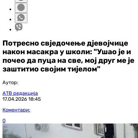
Потресно свједочење д‌јевојчице
након масакра у школи: "Ушао је и
почео да пуца на све, мој друг ме је
заштитио својим тијелом"
Аутор:
АТВ редакција
17.04.2026
18:45
Коментари:
0