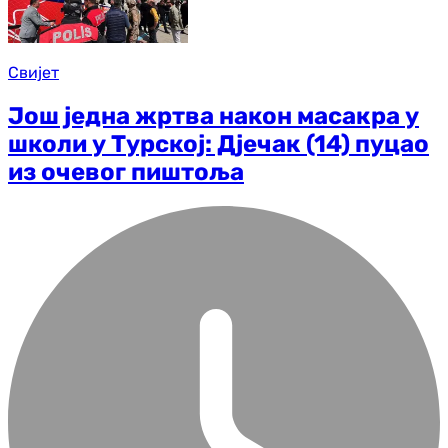
Свијет
Још једна жртва након масакра у
школи у Турској: Дјечак (14) пуцао
из очевог пиштоља