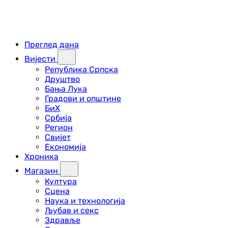
Преглед дана
Вијести
Република Српска
Друштво
Бања Лука
Градови и општине
БиХ
Србија
Регион
Свијет
Економија
Хроника
Магазин
Култура
Сцена
Наука и технологија
Љубав и секс
Здравље