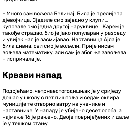
– Много сам вољела Белинај. Била је прелијепа
дјевојчица. Сједиле смо заједно у клупи…
куповале смо једна другој наруквице… Карем је
такође страдао, био је јако популаран у разреду
и увијек нас је засмијавао. Наставница Ајла је
била дивна, сви смо је вољели. Прије нисам
вољела математику, али сам је због ње завољела
– испричала је.
Крвави напад
Подсјећамо, четрнаестогодишњак је у сриједу
дошао у школу с пет пиштоља и седам оквира
муниције те отворио ватру на ученике и
наставнике. У нападу је убијено десет особа, а
најмање 16 је рањено. Двоје повријеђених и даље
је у тешком стању.