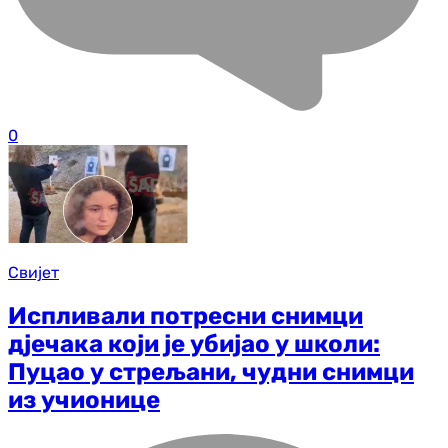
0
Свијет
Испливали потресни снимци
дјечака који је убијао у школи:
Пуцао у стрељани, чудни снимци
из учионице