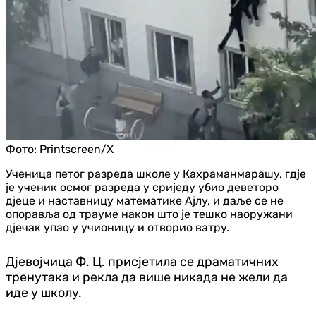
Фото:
Printscreen/X
Ученица петог разреда школе у Кахраманмарашу, гдје
је ученик осмог разреда у сриједу убио деветоро
дјеце и наставницу математике Ајлу, и даље се не
опоравља од трауме након што је тешко наоружани
дјечак упао у учионицу и отворио ватру.
Дјевојчица Ф. Ц. присјетила се драматичних
тренутака и рекла да више никада не жели да
иде у школу.