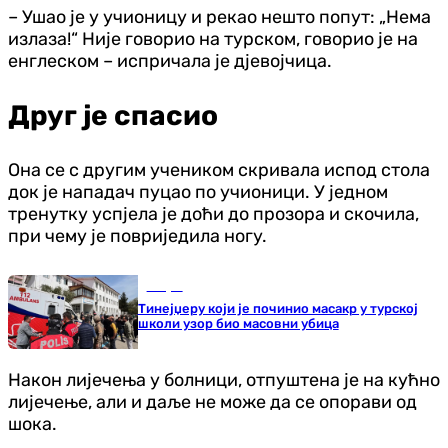
– Ушао је у учионицу и рекао нешто попут: „Нема
излаза!“ Није говорио на турском, говорио је на
енглеском – испричала је дјевојчица.
Друг је спасио
Она се с другим учеником скривала испод стола
док је нападач пуцао по учионици. У једном
тренутку успјела је доћи до прозора и скочила,
при чему је повриједила ногу.
Свијет
Тинејџеру који је починио масакр у турској
школи узор био масовни убица
Након лијечења у болници, отпуштена је на кућно
лијечење, али и даље не може да се опорави од
шока.