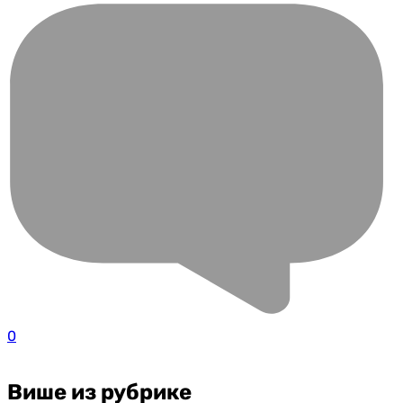
0
Више из рубрике