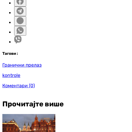
Таг
ови
:
Гранични прелаз
kontrole
Коментари
(0)
Прочитајте више