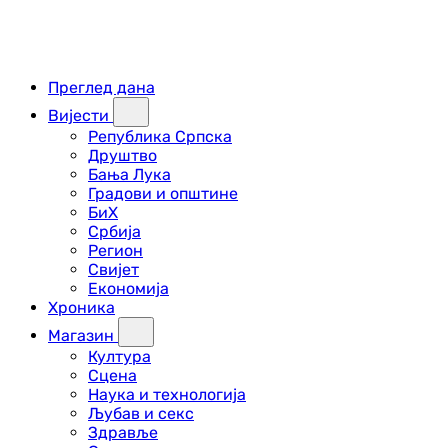
Преглед дана
Вијести
Република Српска
Друштво
Бања Лука
Градови и општине
БиХ
Србија
Регион
Свијет
Економија
Хроника
Магазин
Култура
Сцена
Наука и технологија
Љубав и секс
Здравље