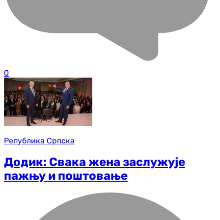
0
Република Српска
Додик: Свака жена заслужује
пажњу и поштовање