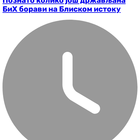
Познато колико још држављана
БиХ борави на Блиском истоку