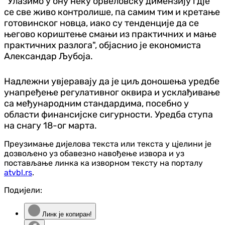
"Улазимо у ону неку орвеловску димензију гдје
се све живо контролише, па самим тим и кретање
готовинског новца, иако су тенденције да се
његово кориштење смањи из практичних и мање
практичних разлога", објаснио је економиста
Александар Љубоја.
Надлежни увјеравају да је циљ доношења уредбе
унапређење регулативног оквира и усклађивање
са међународним стандардима, посебно у
области финансијске сигурности. Уредба ступа
на снагу 18-ог марта.
Преузимање дијелова текста или текста у цјелини је
дозвољено уз обавезно навођење извора и уз
постављање линка ка изворном тексту на порталу
atvbl.rs
.
Подијели:
Линк је копиран!