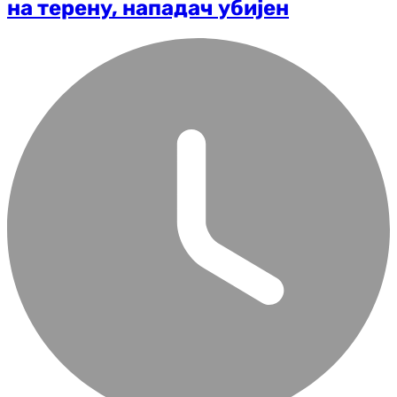
на терену, нападач убијен