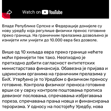
Владе Републике Српске и Федерације донијеле су
нову уредбу која регулише физички пренос готовине
преко граница. На граничним прелазима дозвољено је
изнијети или унијети до 10.000 евра без дозволе.
Више од 10 хиљада евра преко границе нећете
моћи пренијети тек тако. Неопходно је
претходно добити сагласност ентитетских
министарстава финансија. Обавезна је пријава и
царинским органима на граничним прелазима у
БиХ. Утврђено је то Уредбом о физичком преносу
готовине. Контрола физичког преноса готовине
врши се у сврху контроле поштовања прописа
девизног пословања, спречавања избјегавања
пореза, спречавања прања новца и финансирања
тероризма. У односу на постојећу Уредбу, новa