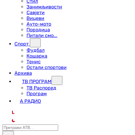
Стил
Занимљивости
Савјети
Вицеви
Ауто-мото
Породица
Питали смо...
Спорт
Фудбал
Кошарка
Тенис
Остали спортови
Архива
ТВ ПРОГРАМ
ТВ Распоред
Програм
А РАДИО
L