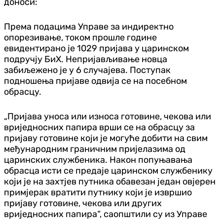
доноси:
Према подацима Управе за индиректно
опорезивање, током прошле године
евидентирано је 1029 пријава у царинском
подручју БиХ. Непријављивање новца
забиљежено је у 6 случајева. Поступак
подношења пријаве одвија се на посебном
обрасцу.
„Пријава уноса или износа готовине, чекова или
вриједносних папира врши се на обрасцу за
пријаву готовине који је могуће добити на свим
међународним граничним пријелазима од
царинских службеника. Након попуњавања
обрасца исти се предаје царинском службенику
који је на захтјев путника обавезан један овјерен
примјерак вратити путнику који је извршио
пријаву готовине, чекова или других
вриједносних папира“, саопштили су из Управе