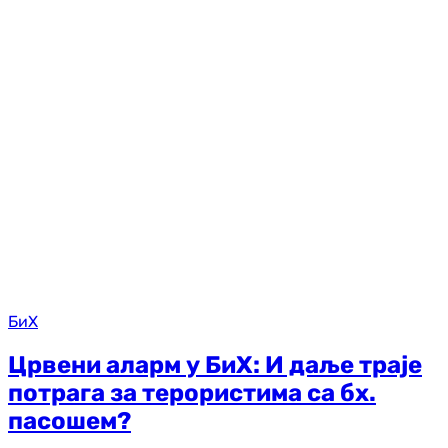
БиХ
Црвени аларм у БиХ: И даље траје
потрага за терористима са бх.
пасошем?