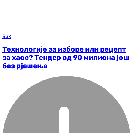
БиХ
Технологије за изборе или рецепт
за хаос? Тендер од 90 милиона још
без рјешења