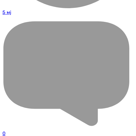
5 мј
0