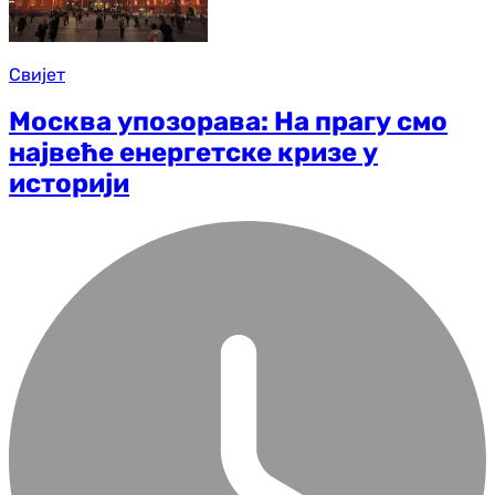
Свијет
Москва упозорава: На прагу смо
највеће енергетске кризе у
историји