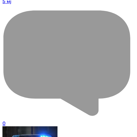
5 мј
0