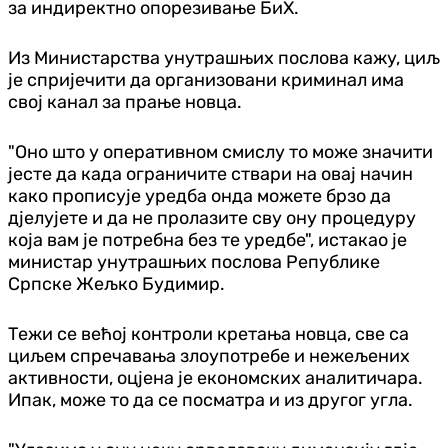
за индиректно опорезивање БиХ.
Из Министарства унутрашњих послова кажу, циљ
је спријечити да организовани криминал има
свој канал за прање новца.
"Оно што у оперативном смислу то може значити
јесте да када ограничите ствари на овај начин
како прописује уредба онда можете брзо да
дјелујете и да не пролазите сву ону процедуру
која вам је потребна без те уредбе", истакао је
министар унутрашњих послова Републике
Српске Жељко Будимир.
Тежи се већој контроли кретања новца, све са
циљем спречавања злоупотребе и нежељених
активности, оцјена је економских аналитичара.
Ипак, може то да се посматра и из другoг угла.