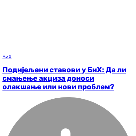
БиХ
Подијељени ставови у БиХ: Да ли
смањење акциза доноси
олакшање или нови проблем?