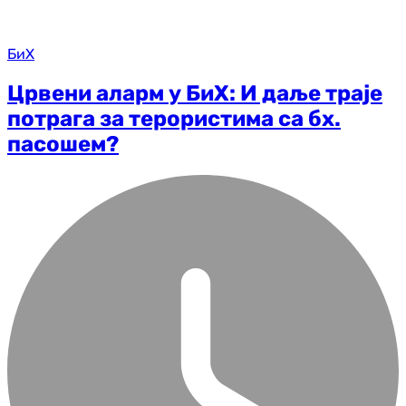
БиХ
Црвени аларм у БиХ: И даље траје
потрага за терористима са бх.
пасошем?