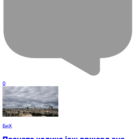
0
БиХ