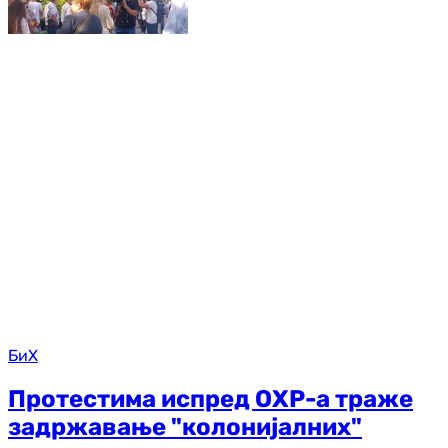
БиХ
Протестима испред ОХР-а траже
задржавање "колонијалних"