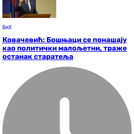
БиХ
Ковачевић: Бошњаци се понашају
као политички малољетни, траже
останак старатеља