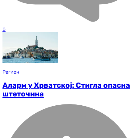
0
Регион
Аларм у Хрватској: Стигла опасна
штеточина