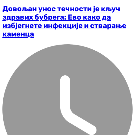
Довољан унос течности је кључ
здравих бубрега: Ево како да
избјегнете инфекције и стварање
каменца