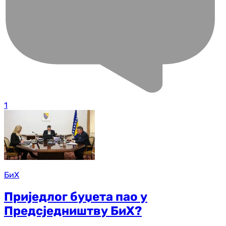
1
БиХ
Приједлог буџета пао у
Предсједништву БиХ?