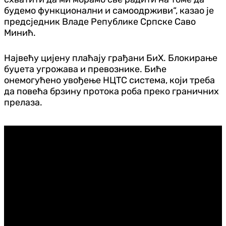
будемо функционални и самоодрживи“, казао је
предсједник Владе Републике Српске Саво
Минић.
Највећу цијену плаћају грађани БиХ. Блокирање
буџета угрожава и превознике. Биће
онемогућено увођење НЦТС система, који треба
да повећа брзину протока роба преко граничних
прелаза.