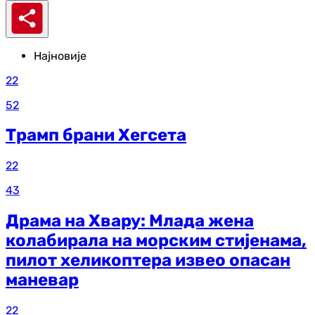
Најновије
22
52
Трамп брани Хегсета
22
43
Драма на Хвару: Млада жена
колабирала на морским стијенама,
пилот хеликоптера извео опасан
маневар
22