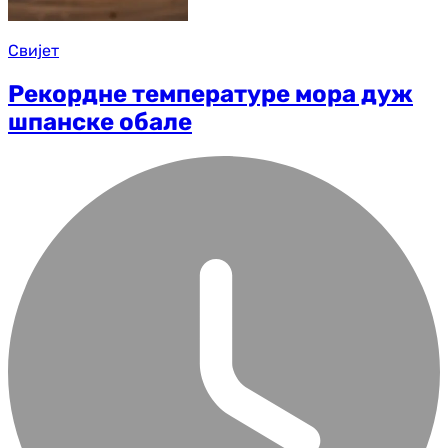
Свијет
Рекордне температуре мора дуж
шпанске обале