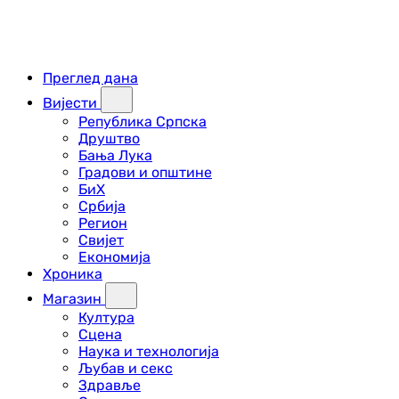
Преглед дана
Вијести
Република Српска
Друштво
Бања Лука
Градови и општине
БиХ
Србија
Регион
Свијет
Економија
Хроника
Магазин
Култура
Сцена
Наука и технологија
Љубав и секс
Здравље