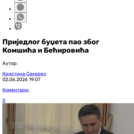
Приједлог буџета пао због
Комшића и Бећировића
Аутор:
Кристина Секерез
02.06.2026
19:07
Коментари:
0