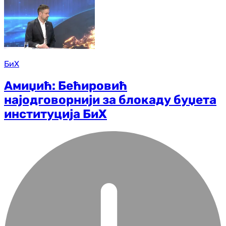
БиХ
Амиџић: Бећировић
најодговорнији за блокаду буџета
институција БиХ