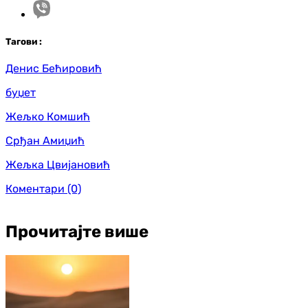
Таг
ови
:
Денис Бећировић
буџет
Жељко Комшић
Срђан Амиџић
Жељка Цвијановић
Коментари
(0)
Прочитајте више