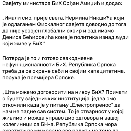
Савјету министара БиХ Срђан Амиџић и додао:
„Имали смо, прије свега, Нермина Никшића који
је одлагањем Фискалног савјета доводио до тога
да није усвојен глобални оквир и сад имамо
Дениса Бећировића коме је политика изнад људи
који живе у БиХ.“
Потврда је то и готово свакодневне
нефункционалности БиХ. Република Српска
треба да се окрене себи и својим капацитетима,
порука је премијера Српске.
„Шта можемо договорити на нивоу БиХ? Причати
о буџету заједничких институција, једва смо
откочили када је у питању „Електропренос“ да
нам не падне сав систем. То је стварност у којој
живимо и можда управо дио одговора и вашој
колегиници са БН-а, Република Српска мора
схватити да ми морамо све радити на томе да