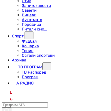
Стил
Занимљивости
Савјети
Вицеви
Ауто-мото
Породица
Питали смо...
Спорт
Фудбал
Кошарка
Тенис
Остали спортови
Архива
ТВ ПРОГРАМ
ТВ Распоред
Програм
А РАДИО
L