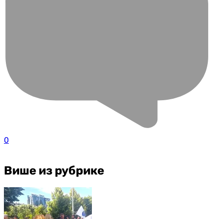
0
Више из рубрике