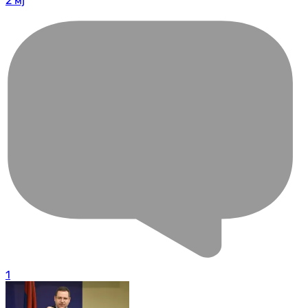
2 мј
1