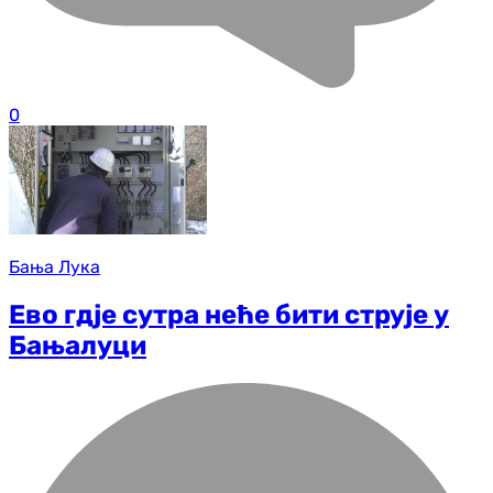
0
Бања Лука
Ево гдје сутра неће бити струје у
Бањалуци