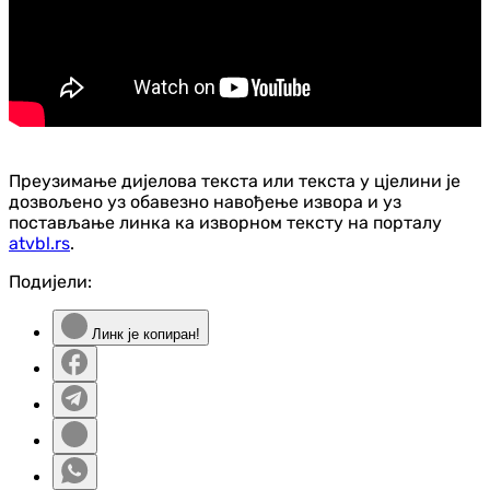
Преузимање дијелова текста или текста у цјелини је
дозвољено уз обавезно навођење извора и уз
постављање линка ка изворном тексту на порталу
atvbl.rs
.
Подијели:
Линк је копиран!