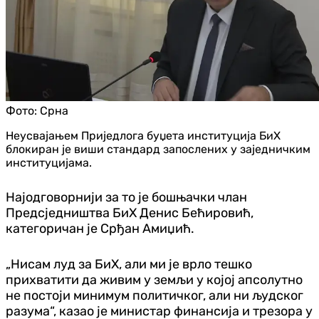
Фото:
Срна
Неусвајањем Приједлога буџета институција БиХ
блокиран је виши стандард запослених у заједничким
институцијама.
Најодговорнији за то је бошњачки члан
Предсједништва БиХ Денис Бећировић,
категоричан је Срђан Амиџић.
„Нисам луд за БиХ, али ми је врло тешко
прихватити да живим у земљи у којој апсолутно
не постоји минимум политичког, али ни људског
разума“, казао је министар финансија и трезора у