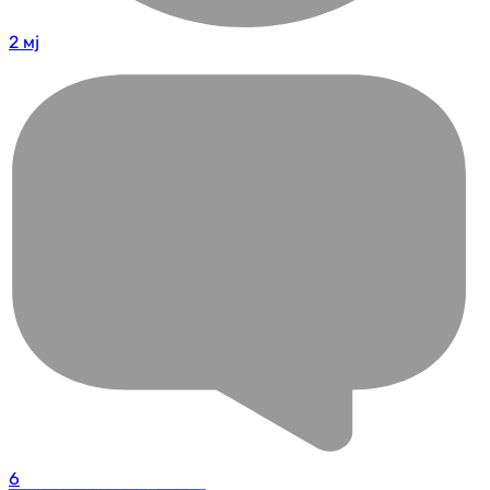
2 мј
6