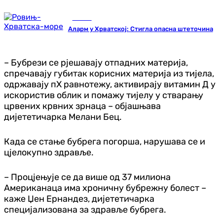
Регион
Аларм у Хрватској: Стигла опасна штеточина
– Бубрези се рјешавају отпадних материја,
спречавају губитак корисних материја из тијела,
одржавају пХ равнотежу, активирају витамин Д у
искористив облик и помажу тијелу у стварању
црвених крвних зрнаца – објашњава
дијететичарка Мелани Бец.
Када се стање бубрега погорша, нарушава се и
цјелокупно здравље.
– Процјењује се да више од 37 милиона
Американаца има хроничну бубрежну болест –
каже Џен Ернандез, дијететичарка
специјализована за здравље бубрега.