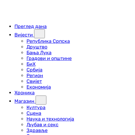
Преглед дана
Вијести
Република Српска
Друштво
Бања Лука
Градови и општине
БиХ
Србија
Регион
Свијет
Економија
Хроника
Магазин
Култура
Сцена
Наука и технологија
Љубав и секс
Здравље