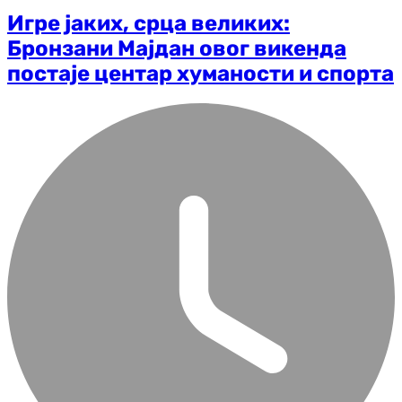
Игре јаких, срца великих:
Бронзани Мајдан овог викенда
постаје центар хуманости и спорта