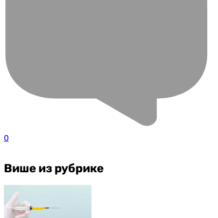
0
Више из рубрике