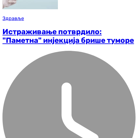
Здравље
Истраживање потврдило:
"Паметна" инјекција брише туморе