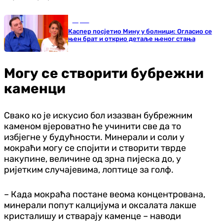
Сцена
Каспер посјетио Мину у болници: Огласио се
њен брат и открио детаље њеног стања
Могу се створити бубрежни
каменци
Свако ко је искусио бол изазван бубрежним
каменом вјероватно ће учинити све да то
избјегне у будућности. Минерали и соли у
мокраћи могу се спојити и створити тврде
накупине, величине од зрна пијеска до, у
ријетким случајевима, лоптице за голф.
– Када мокраћа постане веома концентрована,
минерали попут калцијума и оксалата лакше
кристалишу и стварају каменце – наводи