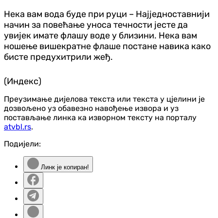
Нека вам вода буде при руци – Најједноставнији
начин за повећање уноса течности јесте да
увијек имате флашу воде у близини. Нека вам
ношење вишекратне флаше постане навика како
бисте предухитрили жеђ.
(Индекс)
Преузимање дијелова текста или текста у цјелини је
дозвољено уз обавезно навођење извора и уз
постављање линка ка изворном тексту на порталу
atvbl.rs
.
Подијели:
Линк је копиран!