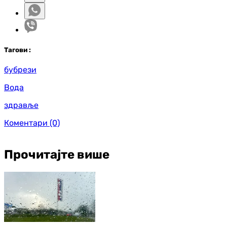
Таг
ови
:
бубрези
Вода
здравље
Коментари
(0)
Прочитајте више