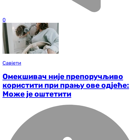
0
Савјети
Омекшивач није препоручљиво
користити при прању ове одјеће:
Може је оштетити