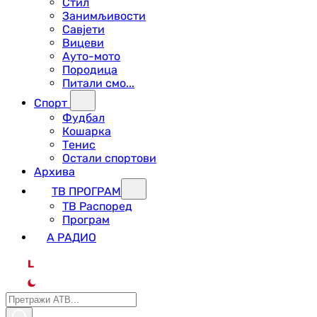
Стил
Занимљивости
Савјети
Вицеви
Ауто-мото
Породица
Питали смо...
Спорт
Фудбал
Кошарка
Тенис
Остали спортови
Архива
ТВ ПРОГРАМ
ТВ Распоред
Програм
А РАДИО
L