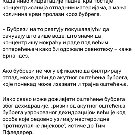
Када ниво хидратације падне, крв постаје
концентрисанија отпадним материјама, а мања
количина крви пролази кроз бубреге.
– Бубрези на то реагују покушавајући да
сачувају што више воде, што значи да
концентришу мокраћу и раде под већим
оптерећењем како би одржали равнотежу – каже
Ернандез.
Ако бубрези не могу ефикасно да филтрирају
отпад, може доћи до акутног оштећења бубрега,
које понекад може изазвати и трајна оштећења.
Иако свако може доживјети оштећење бубрега
због дехидрације, „ризик од акутног оштећења
бубрега узрокованог дехидрацијом већи је код
особа које редовно узимају нестероидне
противупалне лијекове“, истиче др Тим
Пфледерер.