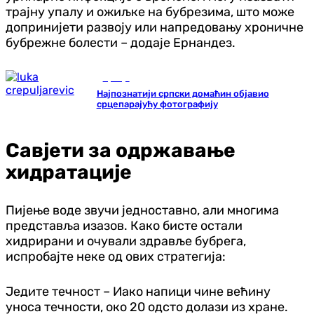
трајну упалу и ожиљке на бубрезима, што може
допринијети развоју или напредовању хроничне
бубрежне болести – додаје Ернандез.
Србија
Најпознатији српски домаћин објавио
срцепарајућу фотографију
Савјети за одржавање
хидратације
Пијење воде звучи једноставно, али многима
представља изазов. Како бисте остали
хидрирани и очували здравље бубрега,
испробајте неке од ових стратегија:
Једите течност – Иако напици чине већину
уноса течности, око 20 одсто долази из хране.