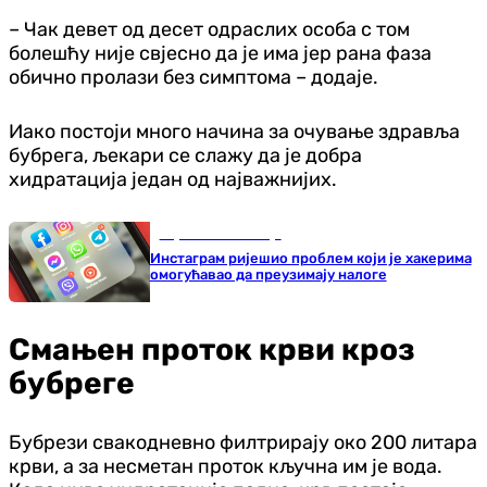
– Чак девет од десет одраслих особа с том
болешћу није свјесно да је има јер рана фаза
обично пролази без симптома – додаје.
Иако постоји много начина за очување здравља
бубрега, љекари се слажу да је добра
хидратација један од најважнијих.
Наука и технологија
Инстаграм ријешио проблем који је хакерима
омогућавао да преузимају налоге
Смањен проток крви кроз
бубреге
Бубрези свакодневно филтрирају око 200 литара
крви, а за несметан проток кључна им је вода.