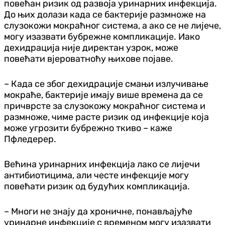
повећан ризик од развоја уринарних инфекција.
До њих долази када се бактерије размноже на
слузокожи мокраћног система, а ако се не лијече,
могу изазвати бубрежне компликације. Иако
дехидрација није директан узрок, може
повећати вјероватноћу њихове појаве.
– Када се због дехидрације смањи излучивање
мокраће, бактерије имају више времена да се
причврсте за слузокожу мокраћног система и
размноже, чиме расте ризик од инфекције која
може угрозити бубрежно ткиво – каже
Пфледерер.
Већина уринарних инфекција лако се лијечи
антибиотицима, али честе инфекције могу
повећати ризик од будућих компликација.
– Многи не знају да хроничне, понављајуће
уринарне инфекције с временом могу изазвати