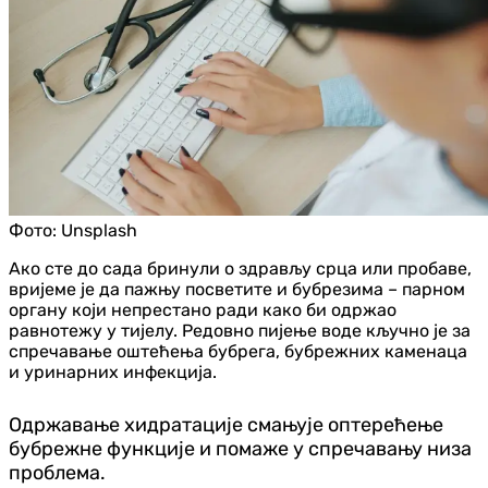
Фото:
Unsplash
Ако сте до сада бринули о здрављу срца или пробаве,
вријеме је да пажњу посветите и бубрезима – парном
органу који непрестано ради како би одржао
равнотежу у тијелу. Редовно пијење воде кључно је за
спречавање оштећења бубрега, бубрежних каменаца
и уринарних инфекција.
Одржавање хидратације смањује оптерећење
бубрежне функције и помаже у спречавању низа
проблема.