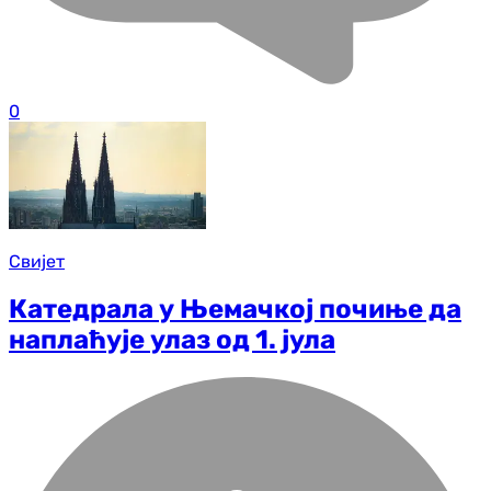
0
Свијет
Катедрала у Њемачкој почиње да
наплаћује улаз од 1. јула