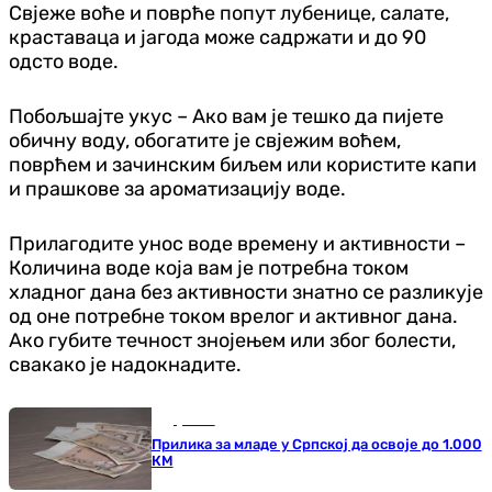
Свјеже воће и поврће попут лубенице, салате,
краставаца и јагода може садржати и до 90
одсто воде.
Побољшајте укус – Ако вам је тешко да пијете
обичну воду, обогатите је свјежим воћем,
поврћем и зачинским биљем или користите капи
и прашкове за ароматизацију воде.
Прилагодите унос воде времену и активности –
Количина воде која вам је потребна током
хладног дана без активности знатно се разликује
од оне потребне током врелог и активног дана.
Ако губите течност знојењем или због болести,
свакако је надокнадите.
Друштво
Прилика за младе у Српској да освоје до 1.000
КМ