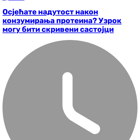
Осјећате надутост након
конзумирања протеина? Узрок
могу бити скривени састојци