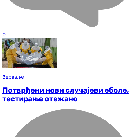
0
Здравље
Потврђени нови случајеви еболе,
тестирање отежано