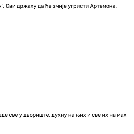
у". Сви држаху да ће змије угристи Артемона.
еде све у двориште, духну на њих и све их на мах