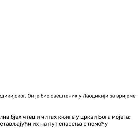
кијског. Он је био свештеник у Лаодикији за вријеме
ина бјех чтец и читах књиге у цркви Бога мојега;
астављајући их на пут спасења с помоћу