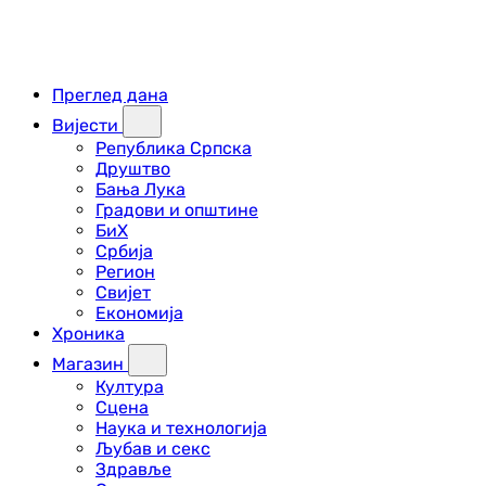
Преглед дана
Вијести
Република Српска
Друштво
Бања Лука
Градови и општине
БиХ
Србија
Регион
Свијет
Економија
Хроника
Магазин
Култура
Сцена
Наука и технологија
Љубав и секс
Здравље