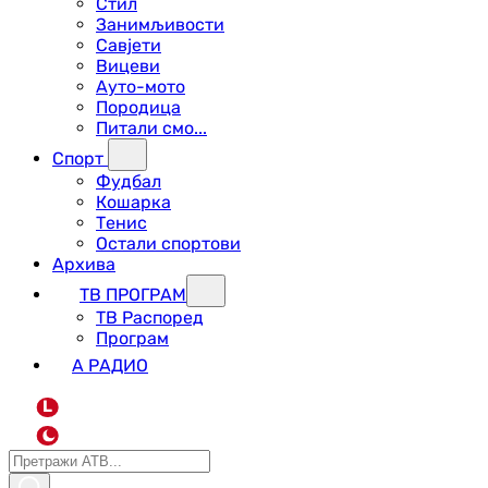
Стил
Занимљивости
Савјети
Вицеви
Ауто-мото
Породица
Питали смо...
Спорт
Фудбал
Кошарка
Тенис
Остали спортови
Архива
ТВ ПРОГРАМ
ТВ Распоред
Програм
А РАДИО
L