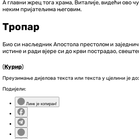
А главни жрец тога храма, Виталије, видећи ово ч
неким пријатељима његовим.
Тропар
Био си насљедник Апостола престолом и заједнича
истине и ради вјере си до крви пострадао, свешт
(
Курир
)
Преузимање дијелова текста или текста у цјелини је д
Подијели:
Линк је копиран!