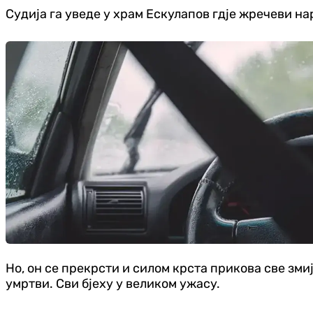
Судија га уведе у храм Ескулапов гдје жречеви на
Но, он се прекрсти и силом крста прикова све змиј
умртви. Сви бјеху у великом ужасу.