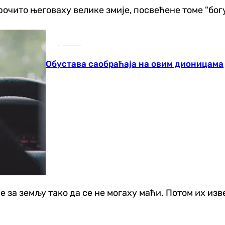
рочито његоваху велике змије, посвећене томе "бог
Друштво
Обустава саобраћаја на овим дионицама
е за земљу тако да се не могаху маћи. Потом их изв