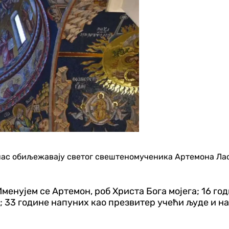
ас обиљежавају светог свештеномученика Артемона Лаоди
менујем се Артемон, роб Христа Бога мојега; 16 год
; 33 године напуних као презвитер учећи људе и н