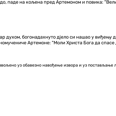
удо, паде на кољена пред Артемоном и повика: "Вели
р духом, богонадахнуто дјело си нашао у виђењу ду
еномучениче Артемоне: "Моли Христа Бога да спасе 
озвољено уз обавезно навођење извора и уз постављање 