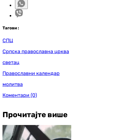
Таг
ови
:
СПЦ
Српска православна црква
светац
Православни календар
молитва
Коментари
(0)
Прочитајте више