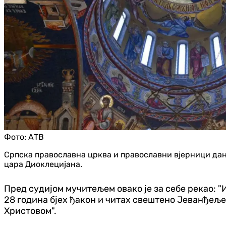
Фото:
АТВ
Српска православна црква и православни вјерници дан
цара Диоклецијана.
Пред судијом мучитељем овако је за себе рекао: "И
28 година бјех ђакон и читах свештено Јеванђеље
Христовом".