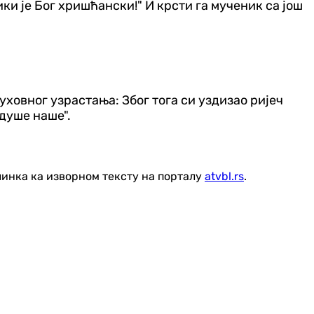
ки је Бог хришћански!" И крсти га мученик са још
ховног узрастања: Због тога си уздизао ријеч
душе наше".
линка ка изворном тексту на порталу
atvbl.rs
.