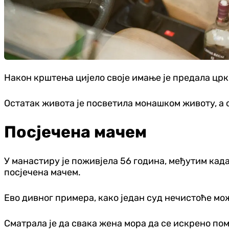
Након крштења цијело своје имање је предала цркв
Остатак живота је посветила монашком животу, а с
Посјечена мачем
У манастиру је поживјела 56 година, међутим када
посјечена мачем.
Ево дивног примера, како један суд нечистоће мо
Сматрала је да свака жена мора да се искрено пом