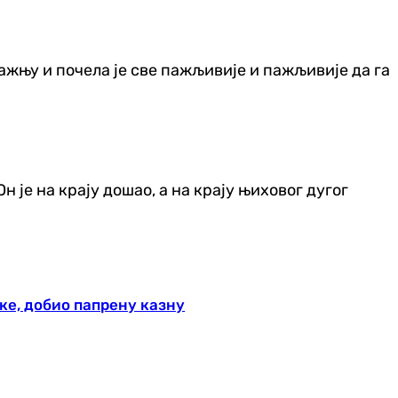
ажњу и почела је све пажљивије и пажљивије да га
Он је на крају дошао, а на крају њиховог дугог
ке, добио папрену казну