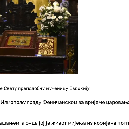
е Свету преподобну мученицу Евдокију.
 Илиопољу граду Феничанском за вријеме царовања 
шањем, а онда јој је живот мијења из коријена пот