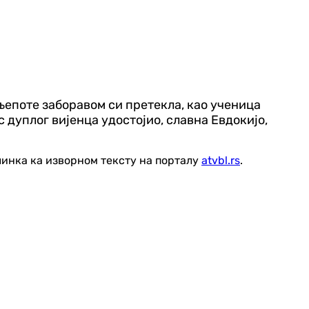
љепоте заборавом си претекла, као ученица
 дуплог вијенца удостојио, славна Евдокијо,
линка ка изворном тексту на порталу
atvbl.rs
.