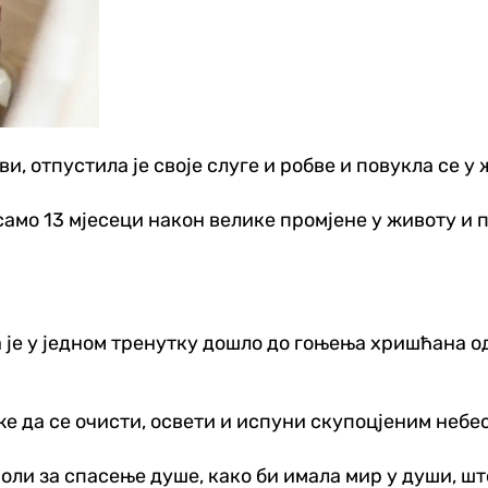
и, отпустила је своје слуге и робве и повукла се у
амо 13 мјесеци након велике промјене у животу и п
 је у једном тренутку дошло до гоњења хришћана од
же да се очисти, освети и испуни скупоцјеним небе
оли за спасење душе, како би имала мир у души, што