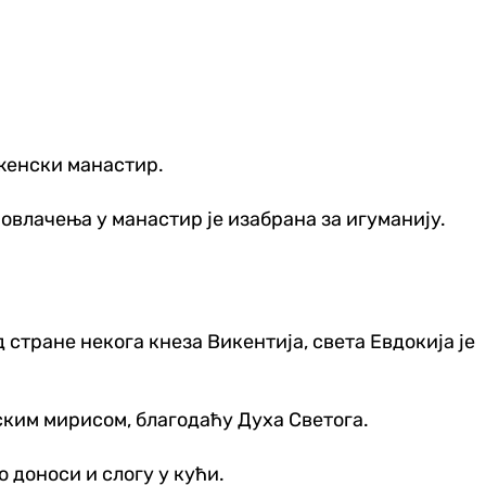
 женски манастир.
овлачења у манастир је изабрана за игуманију.
 стране некога кнеза Викентија, света Евдокија је
ским мирисом, благодаћу Духа Светога.
 доноси и слогу у кући.