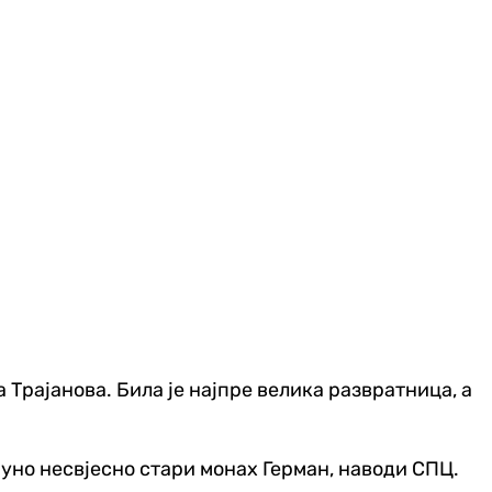
Трајанова. Била је најпре велика развратница, а
пуно несвјесно стари монах Герман, наводи СПЦ.