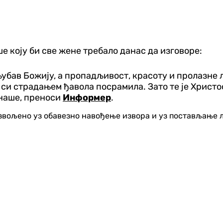
е коју би све жене требало данас да изговоре:
убав Божију, а пропадљивост, красоту и пролазне 
си страдањем ђавола посрамила. Зато те је Христос
 наше, преноси
Информер
.
озвољено уз обавезно навођење извора и уз постављање 