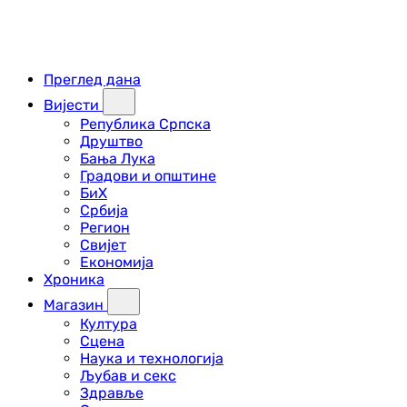
Преглед дана
Вијести
Република Српска
Друштво
Бања Лука
Градови и општине
БиХ
Србија
Регион
Свијет
Економија
Хроника
Магазин
Култура
Сцена
Наука и технологија
Љубав и секс
Здравље