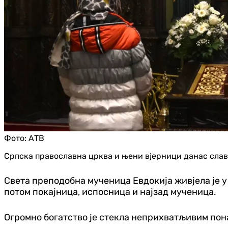
Фото:
АТВ
Српска православна црква и њени вјерници данас слав
Света преподобна мученица Евдокија живјела је у
потом покајница, испосница и најзад мученица.
Огромно богатство је стекла неприхватљивим пона