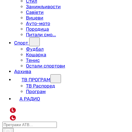
Стил
Занимљивости
Савјети
Вицеви
Ауто-мото
Породица
Питали смо...
Спорт
Фудбал
Кошарка
Тенис
Остали спортови
Архива
ТВ ПРОГРАМ
ТВ Распоред
Програм
А РАДИО
L