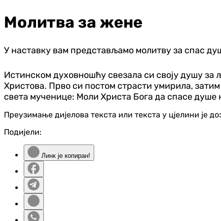
Молитва за жене
У наставку вам представљамо молитву за спас душ
Истинском духовношћу свезала си своју душу за љ
Христова. Прво си постом страсти умирила, затим 
света мученице: Моли Христа Бога да спасе душе
Преузимање дијелова текста или текста у цјелини је д
Подијели:
Линк је копиран!