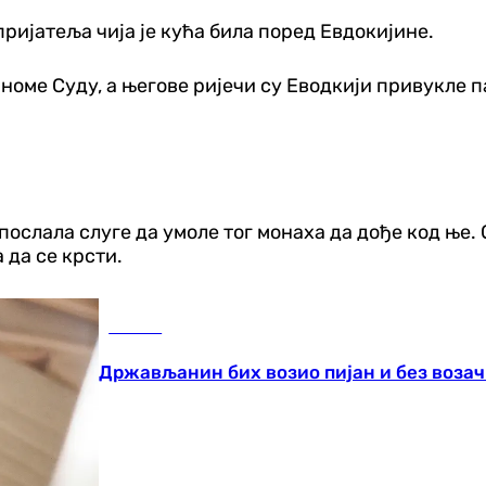
пријатеља чија је кућа била поред Евдокијине.
номе Суду, а његове ријечи су Еводкији привукле п
е послала слуге да умоле тог монаха да дође код ње. 
 да се крсти.
Регион
Држављанин бих возио пијан и без возач