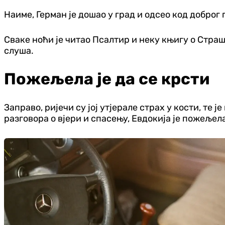
Наиме, Герман је дошао у град и одсео код доброг 
Сваке ноћи је читао Псалтир и неку књигу о Страш
слуша.
Пожељела је да се крсти
Заправо, ријечи су јој утјерале страх у кости, те ј
разговора о вјери и спасењу, Евдокија је пожељела