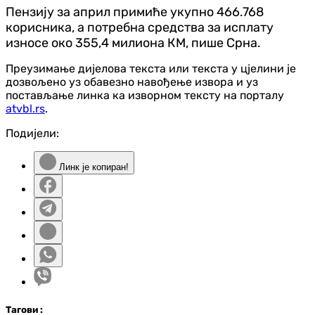
Пензију за април примиће укупно 466.768
корисника, а потребна средства за исплату
износе око 355,4 милиона КМ, пише Срна.
Преузимање дијелова текста или текста у цјелини је
дозвољено уз обавезно навођење извора и уз
постављање линка ка изворном тексту на порталу
atvbl.rs
.
Подијели:
Линк је копиран!
Таг
ови
: