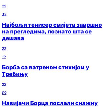
22
32
Најбољи тенисер свијета завршио
на прегледима, познато шта се
дешава
22
19
Борба са ватреном стихијом у
Требињу
22
09
Навијачи Борца послали снажну