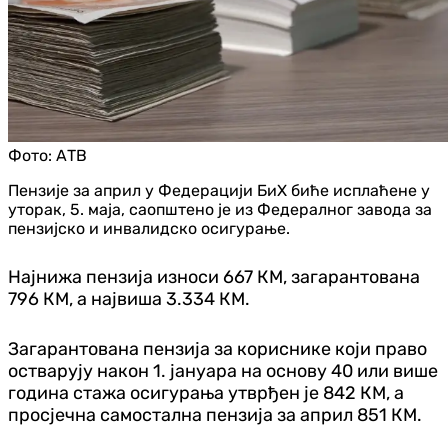
Фото:
АТВ
Пензије за април у Федерацији БиХ биће исплаћене у
уторак, 5. маја, саопштено је из Федералног завода за
пензијско и инвалидско осигурање.
Најнижа пензија износи 667 КМ, загарантована
796 КМ, а највиша 3.334 КМ.
Загарантована пензија за кориснике који право
остварују након 1. јануара на основу 40 или више
година стажа осигурања утврђен је 842 КМ, а
просјечна самостална пензија за април 851 КМ.