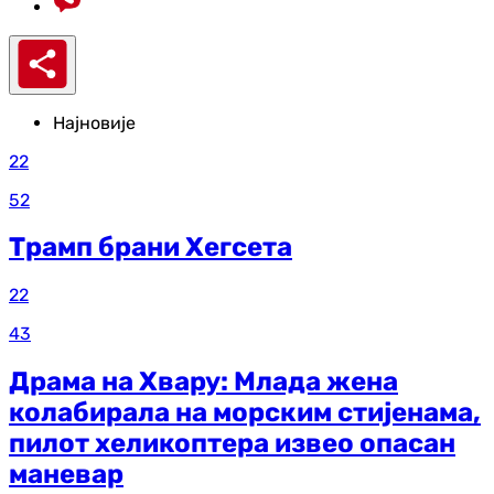
Најновије
22
52
Трамп брани Хегсета
22
43
Драма на Хвару: Млада жена
колабирала на морским стијенама,
пилот хеликоптера извео опасан
маневар