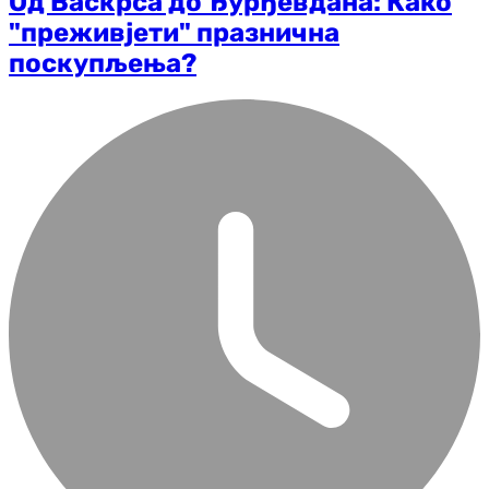
Од Васкрса до Ђурђевдана: Како
"преживјети" празнична
поскупљења?