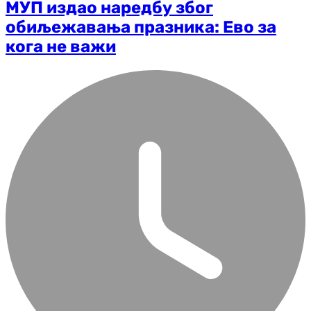
МУП издао наредбу због
обиљежавања празника: Ево за
кога не важи