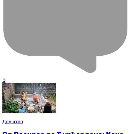
0
Друштво