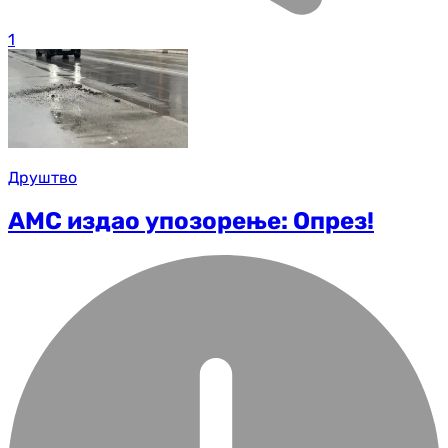
1
Друштво
АМС издао упозорење: Опрез!