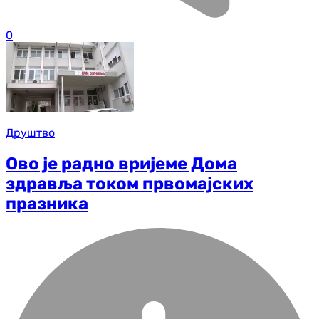
0
Друштво
Ово је радно вријеме Дома
здравља током првомајских
празника