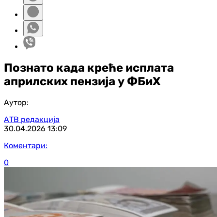
Познато када креће исплата
априлских пензија у ФБиХ
Аутор:
АТВ редакција
30.04.2026
13:09
Коментари:
0