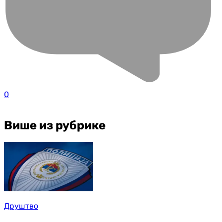
0
Више из рубрике
Друштво