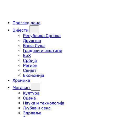
Преглед дана
Вијести
Република Српска
Друштво
Бања Лука
Градови и општине
БиХ
Србија
Регион
Свијет
Економија
Хроника
Магазин
Култура
Сцена
Наука и технологија
Љубав и секс
Здравље