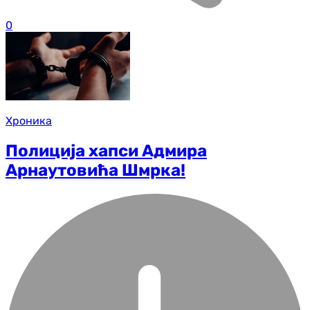
0
Хроника
Полиција хапси Адмира
Арнаутовића Шмрка!