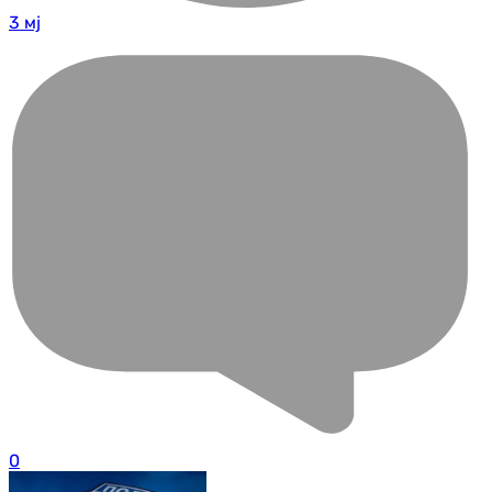
3 мј
0