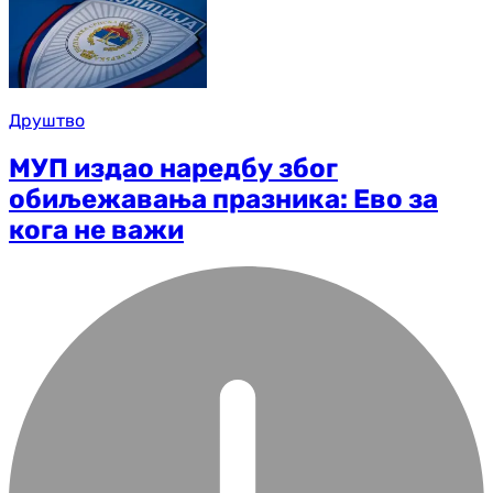
Друштво
МУП издао наредбу због
обиљежавања празника: Ево за
кога не важи