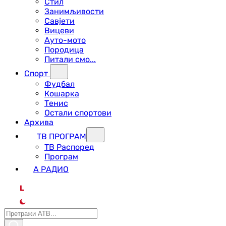
Стил
Занимљивости
Савјети
Вицеви
Ауто-мото
Породица
Питали смо...
Спорт
Фудбал
Кошарка
Тенис
Остали спортови
Архива
ТВ ПРОГРАМ
ТВ Распоред
Програм
А РАДИО
L