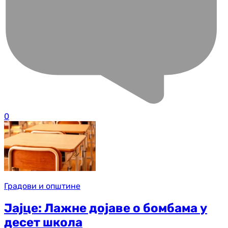
0
Градови и општине
Јајце: Лажне дојаве о бомбама у
десет школа