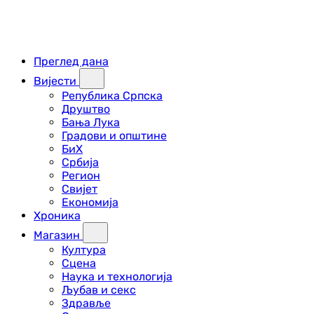
Преглед дана
Вијести
Република Српска
Друштво
Бања Лука
Градови и општине
БиХ
Србија
Регион
Свијет
Економија
Хроника
Магазин
Култура
Сцена
Наука и технологија
Љубав и секс
Здравље