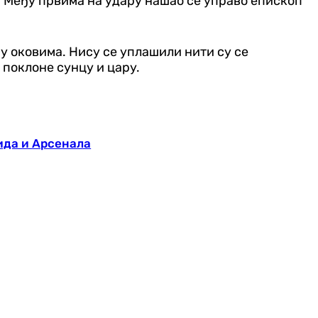
а. Међу првима на удару нашао се управо епископ
у оковима. Нису се уплашили нити су се
 поклоне сунцу и цару.
да и Арсенала