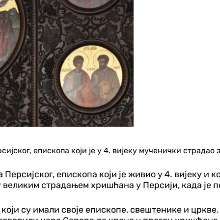
јског, епископа који је у 4. вијеку мученички страдао з
рсијског, епископа који је живио у 4. вијеку и кој
великим страдањем хришћана у Персији, када је п
 који су имали своје епископе, свештенике и цркве. 