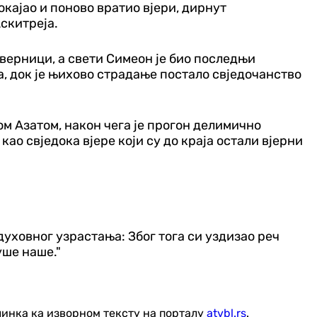
покајао и поново вратио вјери, дирнут
Аскитреја.
 верници, а свети Симеон је био последњи
а, док је њихово страдање постало свједочанство
ом Азатом, након чега је прогон делимично
о свједока вјере који су до краја остали вјерни
уховног узрастања: Због тога си уздизао реч
уше наше."
линка ка изворном тексту на порталу
atvbl.rs
.