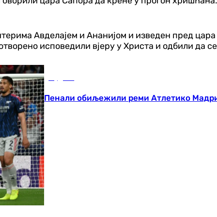
 наговорили цара Сапора да крене у прогон хришћан
итерима Авделајем и Ананијом и изведен пред цара 
 отворено исповедили вјеру у Христа и одбили да се
Фудбал
Пенали обиљежили реми Атлетико Мадри