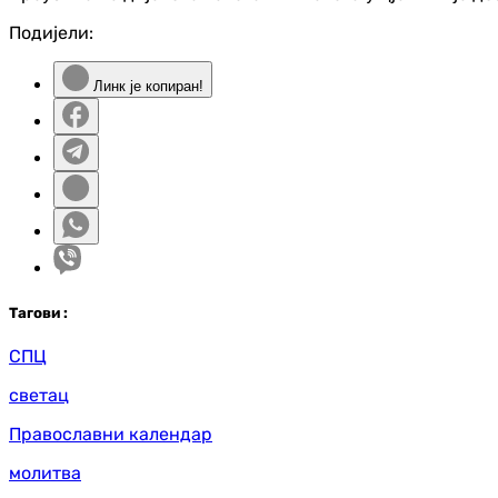
Подијели:
Линк је копиран!
Таг
ови
:
СПЦ
светац
Православни календар
молитва