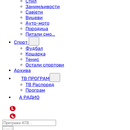
Стил
Занимљивости
Савјети
Вицеви
Ауто-мото
Породица
Питали смо...
Спорт
Фудбал
Кошарка
Тенис
Остали спортови
Архива
ТВ ПРОГРАМ
ТВ Распоред
Програм
А РАДИО
L