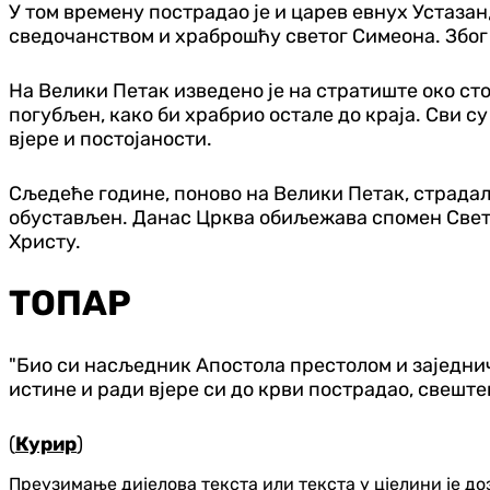
У том времену пострадао је и царев евнух Устазан,
сведочанством и храброшћу светог Симеона. Због т
На Велики Петак изведено је на стратиште око ст
погубљен, како би храбрио остале до краја. Сви с
вјере и постојаности.
Сљедеће године, поново на Велики Петак, страдал
обустављен. Данас Црква обиљежава спомен Светог
Христу.
ТОПАР
"Био си насљедник Апостола престолом и заједнич
истине и ради вјере си до крви пострадао, свешт
(
Курир
)
Преузимање дијелова текста или текста у цјелини је д