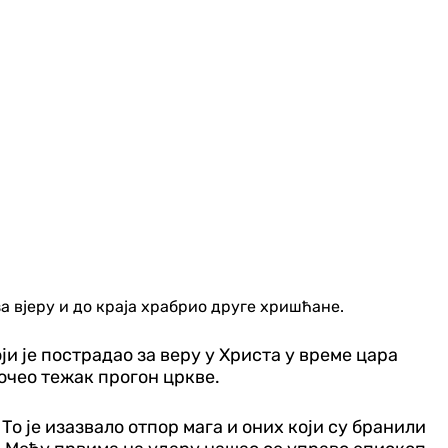
а вјеру и до краја храбрио друге хришћане.
и је пострадао за веру у Христа у време цара
очео тежак прогон цркве.
То је изазвало отпор мага и оних који су бранили