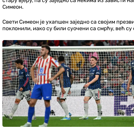
стару вјеру, па су заједно са некима из зависти
Симеон.
Свети Симеон је ухапшен заједно са својим презв
поклонили, иако су били суочени са смрћу, већ су