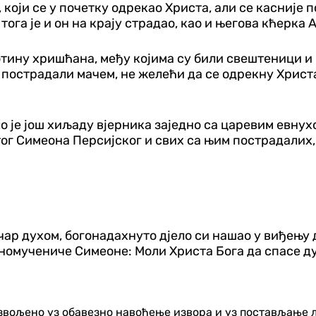
 који се у почетку одрекао Христа, али се касније 
ога је и он на крају страдао, као и његова кћерка 
отину хришћана, међу којима су били свештеници и
у пострадали мачем, не желећи да се одрекну Христ
о је још хиљаду вјерника заједно са царевим евнух
 Симеона Персијског и свих са њим пострадалих, ка
ар духом, богонадахнуто дјело си нашао у виђењу д
еномучениче Симеоне: Моли Христа Бога да спасе д
озвољено уз обавезно навођење извора и уз постављање 