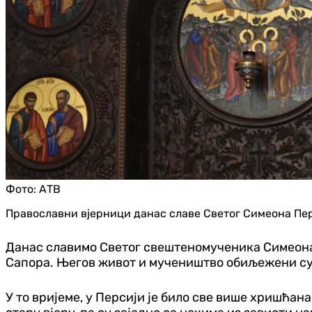
Фото:
АТВ
Православни вјерници данас славе Светог Симеона Перси
Данас славимо Светог свештеномученика Симеона Пе
Сапора. Његов живот и мучеништво обиљежени су 
У то вријеме, у Персији је било све више хришћана