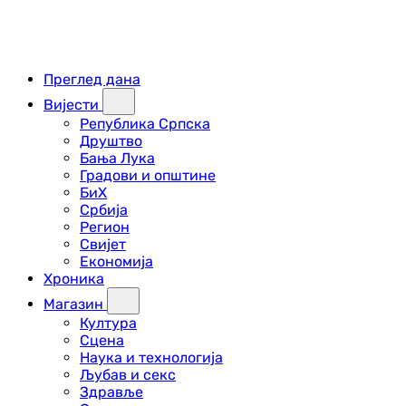
Преглед дана
Вијести
Република Српска
Друштво
Бања Лука
Градови и општине
БиХ
Србија
Регион
Свијет
Економија
Хроника
Магазин
Култура
Сцена
Наука и технологија
Љубав и секс
Здравље