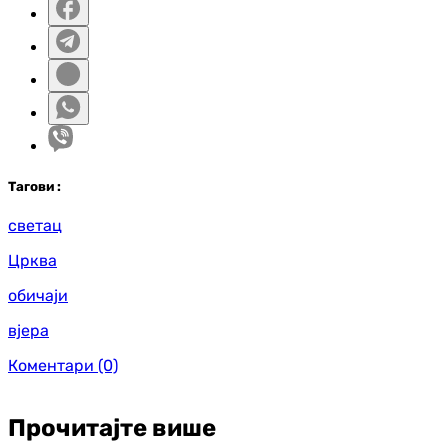
Таг
ови
:
светац
Црква
обичаји
вјера
Коментари
(0)
Прочитајте више