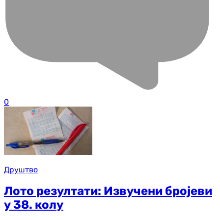
0
Друштво
Лото резултати: Извучени бројеви
у 38. колу