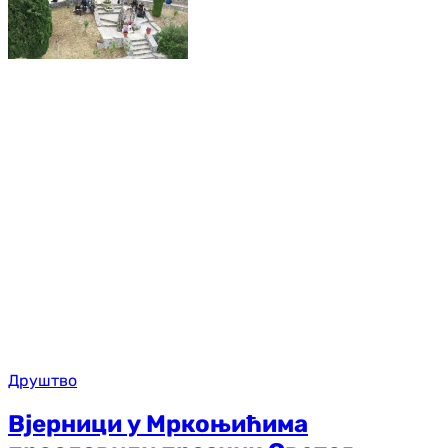
Друштво
Вјерници у Мркоњићима