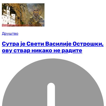
Друштво
Сутра је Свети Василије Острошки,
ову ствар никако не радите