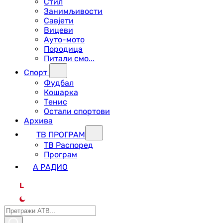
Стил
Занимљивости
Савјети
Вицеви
Ауто-мото
Породица
Питали смо...
Спорт
Фудбал
Кошарка
Тенис
Остали спортови
Архива
ТВ ПРОГРАМ
ТВ Распоред
Програм
А РАДИО
L