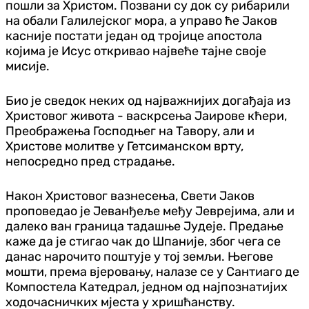
пошли за Христом. Позвани су док су рибарили
на обали Галилејског мора, а управо ће Јаков
касније постати један од тројице апостола
којима је Исус откривао највеће тајне своје
мисије.
Био је сведок неких од најважнијих догађаја из
Христовог живота - васкрсења Јаирове кћери,
Преображења Господњег на Тавору, али и
Христове молитве у Гетсиманском врту,
непосредно пред страдање.
Након Христовог вазнесења, Свети Јаков
проповедао је Јеванђеље међу Јеврејима, али и
далеко ван граница тадашње Јудеје. Предање
каже да је стигао чак до Шпаније, због чега се
данас нарочито поштује у тој земљи. Његове
мошти, према вјеровању, налазе се у Сантиаго де
Компостела Катедрал, једном од најпознатијих
ходочасничких мјеста у хришћанству.