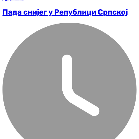
Пада снијег у Републици Српској