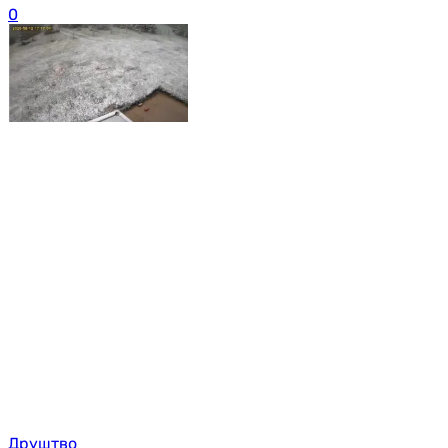
0
Друштво