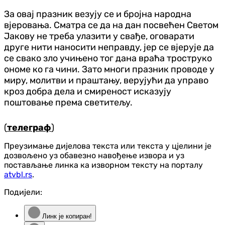
За овај празник везују се и бројна народна
вјеровања. Сматра се да на дан посвећен Светом
Јакову не треба улазити у свађе, оговарати
друге нити наносити неправду, јер се вјерује да
се свако зло учињено тог дана враћа троструко
ономе ко га чини. Зато многи празник проводе у
миру, молитви и праштању, верујући да управо
кроз добра дела и смиреност исказују
поштовање према светитељу.
(
телеграф
)
Преузимање дијелова текста или текста у цјелини је
дозвољено уз обавезно навођење извора и уз
постављање линка ка изворном тексту на порталу
atvbl.rs
.
Подијели:
Линк је копиран!