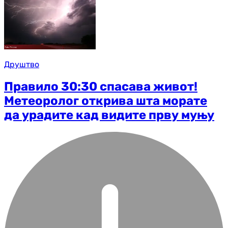
Друштво
Правило 30:30 спасава живот!
Метеоролог открива шта морате
да урадите кад видите прву муњу