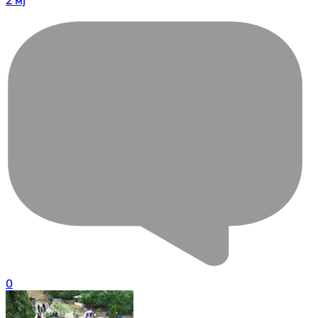
2 мј
0