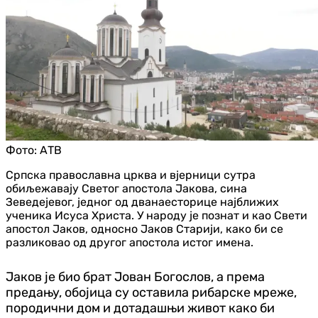
Фото:
АТВ
Српска православна црква и вјерници сутра
обиљежавају Светог апостола Јакова, сина
Зеведејевог, једног од дванаесторице најближих
ученика Исуса Христа. У народу је познат и као Свети
апостол Јаков, односно Јаков Старији, како би се
разликовао од другог апостола истог имена.
Јаков је био брат Јован Богослов, а према
предању, обојица су оставила рибарске мреже,
породични дом и дотадашњи живот како би