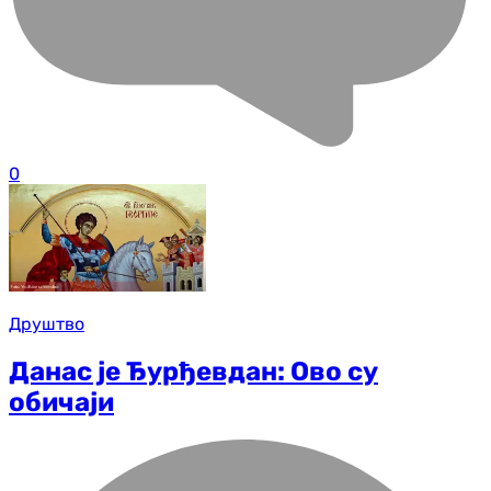
0
Друштво
Данас је Ђурђевдан: Ово су
обичаји