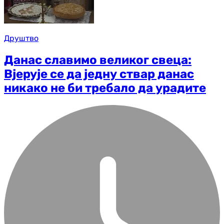
Друштво
Данас славимо великог свеца:
Вјерује се да једну ствар данас
никако не би требало да урадите