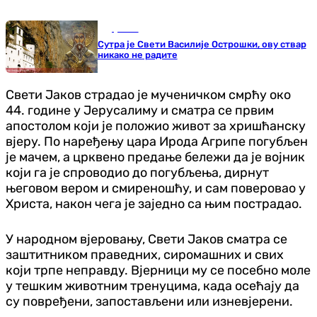
Друштво
Сутра је Свети Василије Острошки, ову ствар
никако не радите
Свети Јаков страдао је мученичком смрћу око
44. године у Јерусалиму и сматра се првим
апостолом који је положио живот за хришћанску
вјеру. По наређењу цара Ирода Агрипе погубљен
је мачем, а црквено предање бележи да је војник
који га је спроводио до погубљења, дирнут
његовом вером и смиреношћу, и сам поверовао у
Христа, након чега је заједно са њим пострадао.
У народном вјеровању, Свети Јаков сматра се
заштитником праведних, сиромашних и свих
који трпе неправду. Вјерници му се посебно моле
у тешким животним тренуцима, када осећају да
су повређени, запостављени или изневјерени.