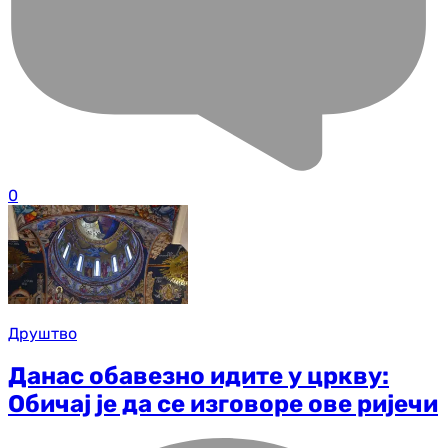
0
Друштво
Данас обавезно идите у цркву:
Обичај је да се изговоре ове ријечи